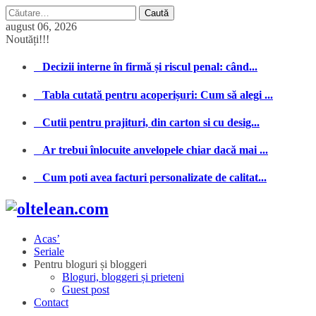
Caută
după:
august 06, 2026
Noutăți!!!
Decizii interne în firmă și riscul penal: când...
Tabla cutată pentru acoperișuri: Cum să alegi ...
Cutii pentru prajituri, din carton si cu desig...
Ar trebui înlocuite anvelopele chiar dacă mai ...
Cum poti avea facturi personalizate de calitat...
Acas’
Seriale
Pentru bloguri și bloggeri
Bloguri, bloggeri și prieteni
Guest post
Contact