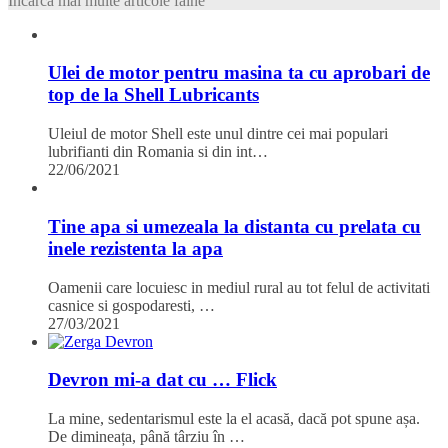
Încarcă mai multe articole faine
Ulei de motor pentru masina ta cu aprobari de
top de la Shell Lubricants
Uleiul de motor Shell este unul dintre cei mai populari
lubrifianti din Romania si din int…
22/06/2021
Tine apa si umezeala la distanta cu prelata cu
inele rezistenta la apa
Oamenii care locuiesc in mediul rural au tot felul de activitati
casnice si gospodaresti, …
27/03/2021
Devron mi-a dat cu … Flick
La mine, sedentarismul este la el acasă, dacă pot spune așa.
De dimineața, până târziu în …