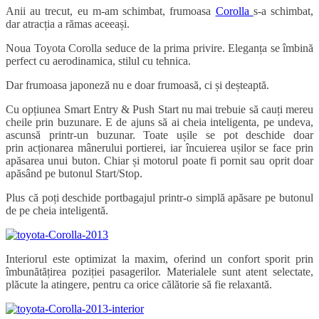
Anii au trecut, eu m-am schimbat, frumoasa
Corolla
s-a schimbat,
dar atracția a rămas aceeași.
Noua Toyota Corolla seduce de la prima privire. Eleganța se îmbină
perfect cu aerodinamica, stilul cu tehnica.
Dar frumoasa japoneză nu e doar frumoasă, ci și deșteaptă.
Cu opțiunea Smart Entry & Push Start nu mai trebuie să cauți mereu
cheile prin buzunare. E de ajuns să ai cheia inteligenta, pe undeva,
ascunsă printr-un buzunar. Toate ușile se pot deschide doar
prin acționarea mânerului portierei, iar încuierea ușilor se face prin
apăsarea unui buton. Chiar și motorul poate fi pornit sau oprit doar
apăsând pe butonul Start/Stop.
Plus că poți deschide portbagajul printr-o simplă apăsare pe butonul
de pe cheia inteligentă.
Interiorul este optimizat la maxim, oferind un confort sporit prin
îmbunătățirea poziției pasagerilor. Materialele sunt atent selectate,
plăcute la atingere, pentru ca orice călătorie să fie relaxantă.