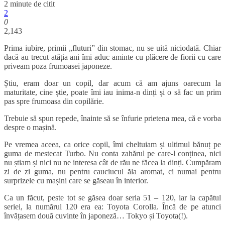
2 minute de citit
2
0
2,143
Prima iubire, primii „fluturi” din stomac, nu se uită niciodată. Chiar
dacă au trecut atâția ani îmi aduc aminte cu plăcere de fiorii cu care
priveam poza frumoasei japoneze.
Știu, eram doar un copil, dar acum că am ajuns oarecum la
maturitate, cine știe, poate îmi iau inima-n dinți și o să fac un prim
pas spre frumoasa din copilărie.
Trebuie să spun repede, înainte să se înfurie prietena mea, că e vorba
despre o mașină.
Pe vremea aceea, ca orice copil, îmi cheltuiam și ultimul bănuț pe
guma de mestecat Turbo. Nu conta zahărul pe care-l conținea, nici
nu știam și nici nu ne interesa cât de rău ne făcea la dinți. Cumpăram
zi de zi guma, nu pentru cauciucul ăla aromat, ci numai pentru
surprizele cu mașini care se găseau în interior.
Ca un făcut, peste tot se găsea doar seria 51 – 120, iar la capătul
seriei, la numărul 120 era ea: Toyota Corolla. Încă de pe atunci
învățasem două cuvinte în japoneză… Tokyo și Toyota(!).