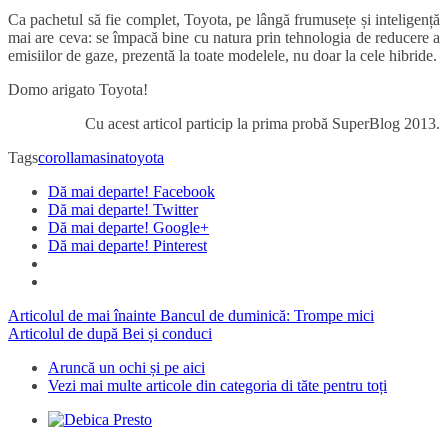
Ca pachetul să fie complet, Toyota, pe lângă frumusețe și inteligență
mai are ceva: se împacă bine cu natura prin tehnologia de reducere a
emisiilor de gaze, prezentă la toate modelele, nu doar la cele hibride.
Domo arigato Toyota!
Cu acest articol particip la prima probă SuperBlog 2013.
Tags
corolla
masina
toyota
Dă mai departe! Facebook
Dă mai departe! Twitter
Dă mai departe! Google+
Dă mai departe! Pinterest
Articolul de mai înainte
Bancul de duminică: Trompe mici
Articolul de după
Bei și conduci
Aruncă un ochi și pe aici
Vezi mai multe articole din categoria di tăte pentru toți