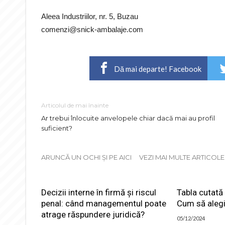
Aleea Industriilor, nr. 5, Buzau
comenzi@snick-ambalaje.com
Dă mai departe! Facebook
Articolul de mai înainte
Ar trebui înlocuite anvelopele chiar dacă mai au profil
suficient?
ARUNCĂ UN OCHI ȘI PE AICI
VEZI MAI MULTE ARTICOL
Decizii interne în firmă și riscul
Tabla cutată 
penal: când managementul poate
Cum să alegi
atrage răspundere juridică?
05/12/2024