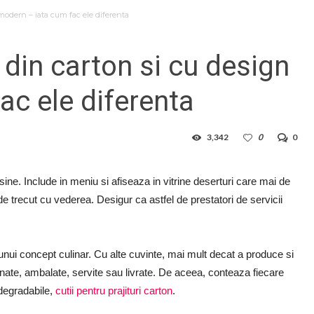
n modern – iata cum fac ele diferenta
, din carton si cu design
ac ele diferenta
3,342
0
0
ine. Include in meniu si afiseaza in vitrine deserturi care mai de
e trecut cu vederea. Desigur ca astfel de prestatori de servicii
 unui concept culinar. Cu alte cuvinte, mai mult decat a produce si
anate, ambalate, servite sau livrate. De aceea, conteaza fiecare
odegradabile,
cutii pentru prajituri carton
.