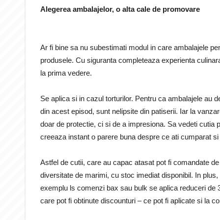
Alegerea ambalajelor, o alta cale de promovare
Ar fi bine sa nu subestimati modul in care ambalajele pe
produsele. Cu siguranta completeaza experienta culinara s
la prima vedere.
Se aplica si in cazul torturilor. Pentru ca ambalajele au 
din acest episod, sunt nelipsite din patiserii. Iar la vanz
doar de protectie, ci si de a impresiona. Sa vedeti cutia 
creeaza instant o parere buna despre ce ati cumparat si d
Astfel de cutii, care au capac atasat pot fi comandate de
diversitate de marimi, cu stoc imediat disponibil. In plus,
exemplu ls comenzi bax sau bulk se aplica reduceri de 3
care pot fi obtinute discounturi – ce pot fi aplicate si la c