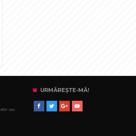
URMĂREȘTE-MĂ!
telor sau