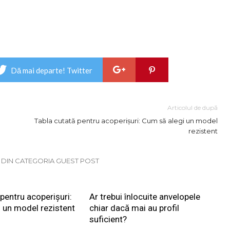
Dă mai departe! Twitter
Articolul de după
Tabla cutată pentru acoperișuri: Cum să alegi un model
rezistent
E DIN CATEGORIA GUEST POST
pentru acoperișuri:
Ar trebui înlocuite anvelopele
 un model rezistent
chiar dacă mai au profil
suficient?