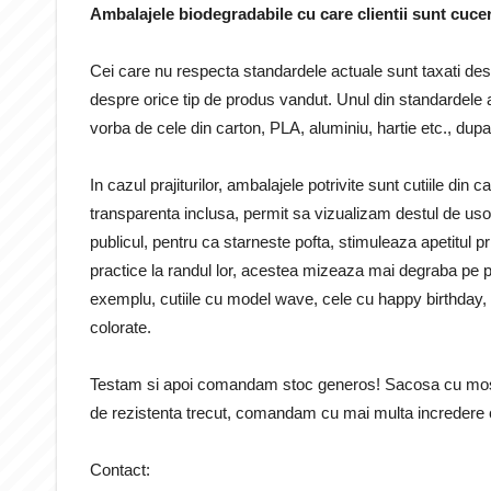
Ambalajele biodegradabile cu care clientii sunt cucer
Cei care nu respecta standardele actuale sunt taxati des
despre orice tip de produs vandut. Unul din standardele a
vorba de cele din carton, PLA, aluminiu, hartie etc., dup
In cazul prajiturilor, ambalajele potrivite sunt cutiile di
transparenta inclusa, permit sa vizualizam destul de usor
publicul, pentru ca starneste pofta, stimuleaza apetitul
practice la randul lor, acestea mizeaza mai degraba pe p
exemplu, cutiile cu model wave, cele cu happy birthday, cu 
colorate.
Testam si apoi comandam stoc generos! Sacosa cu mostre
de rezistenta trecut, comandam cu mai multa incredere c
Contact: