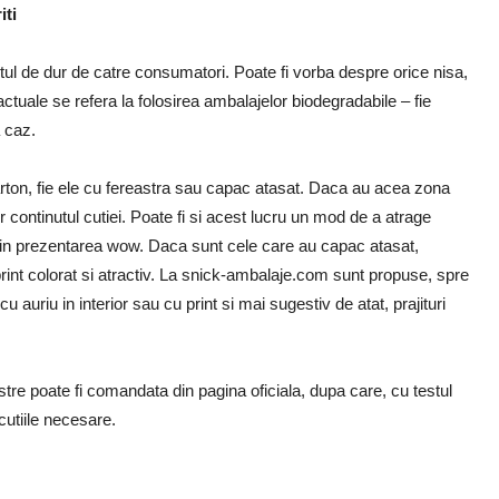
iti
tul de dur de catre consumatori. Poate fi vorba despre orice nisa,
ctuale se refera la folosirea ambalajelor biodegradabile – fie
a caz.
n carton, fie ele cu fereastra sau capac atasat. Daca au acea zona
 continutul cutiei. Poate fi si acest lucru un mod de a atrage
 prin prezentarea wow. Daca sunt cele care au capac atasat,
rint colorat si atractiv. La snick-ambalaje.com sunt propuse, spre
auriu in interior sau cu print si mai sugestiv de atat, prajituri
 poate fi comandata din pagina oficiala, dupa care, cu testul
utiile necesare.