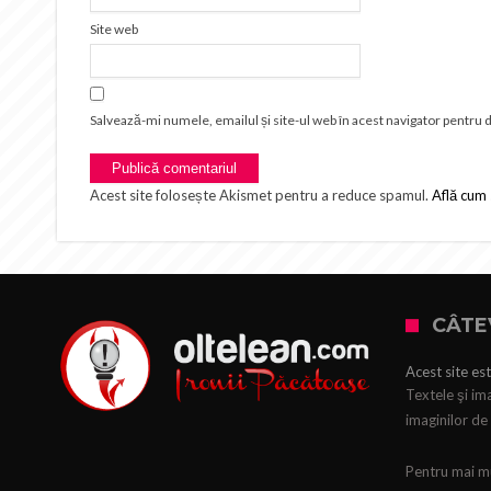
Site web
Salvează-mi numele, emailul și site-ul web în acest navigator pentru 
Acest site folosește Akismet pentru a reduce spamul.
Află cum 
CÂTE
Acest site est
Textele şi ima
imaginilor de 
Pentru mai mul