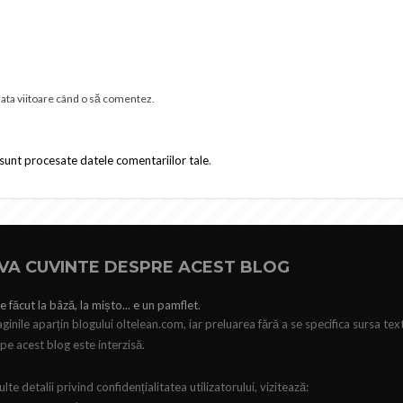
data viitoare când o să comentez.
sunt procesate datele comentariilor tale
.
VA CUVINTE DESPRE ACEST BLOG
e făcut la bâză, la mișto... e un pamflet.
ginile aparțin blogului oltelean.com, iar preluarea fără a se specifica sursa tex
pe acest blog este interzisă.
te detalii privind confidențialitatea utilizatorului, vizitează: