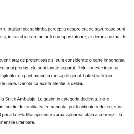
ntru prajituri pot schimba perceptia despre cat de savuroase sunt
i, in cazul in care nu ar fi corespunzatoare, ar deranja vizual de
devenit atat de pretentioase si sunt considerate o parte importanta
area unui produs, ele sunt taxate separat. Rolul lor este insa nu
prajiturilor cu print avand in mesaj de genul: baked with love
e unde. Denota ca exista atentie la detalii.
 la Snick Ambalaje. La gasim in categoria dedicata, intr-o
 in functie de cantitatea comandata, pot fi obtinute reduceri, spre
 până la 5%. Mai apoi este vorba valoarea totala a comenzii, la
omenzile ulterioare.