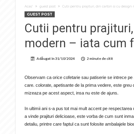
Acas'
guest post
Cutii pentru prajituri, din carton si cu desig
GUEST POST
Cutii pentru prajituri
modern – iata cum f
Adăugat în
31/10/2024
2 minute de citit
Observam ca orice cofetarie sau patiserie se intrece pe s
care. colorate, apetisante de la prima vedere, este greu d
mizeaza pe acest aspect, insa nu este de ajuns.
In ultimii ani s-a pus tot mai mult accent pe respectarea
a vinde prajituri delicioase, este vorba de cum sunt inm
detaliu, printre care faptul ca sunt folosite ambalajele bi