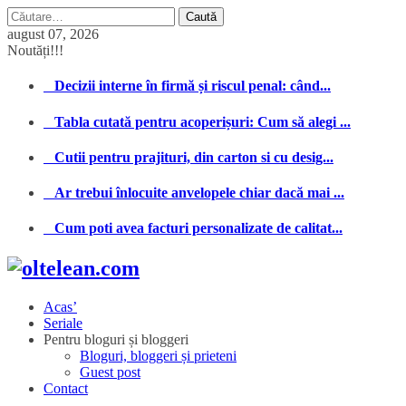
Caută
după:
august 07, 2026
Noutăți!!!
Decizii interne în firmă și riscul penal: când...
Tabla cutată pentru acoperișuri: Cum să alegi ...
Cutii pentru prajituri, din carton si cu desig...
Ar trebui înlocuite anvelopele chiar dacă mai ...
Cum poti avea facturi personalizate de calitat...
Acas’
Seriale
Pentru bloguri și bloggeri
Bloguri, bloggeri și prieteni
Guest post
Contact