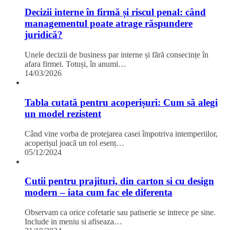
Decizii interne în firmă și riscul penal: când
managementul poate atrage răspundere
juridică?
Unele decizii de business par interne și fără consecințe în
afara firmei. Totuși, în anumi…
14/03/2026
Tabla cutată pentru acoperișuri: Cum să alegi
un model rezistent
Când vine vorba de protejarea casei împotriva intemperiilor,
acoperișul joacă un rol esenț…
05/12/2024
Cutii pentru prajituri, din carton si cu design
modern – iata cum fac ele diferenta
Observam ca orice cofetarie sau patiserie se intrece pe sine.
Include in meniu si afiseaza…