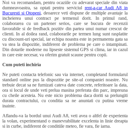
Noi va recomandam, pentru ocaziile cu adevarat speciale din viata
dumneavoastra, sa optati pentru serviciul
rent-a-car Audi A8 in
Bucuresti si Otopeni
, deoarece veti dispune de multiple avantaje la
incheierea unui contract pe termenul dorit. In primul rand,
colaborarea cu un partener serios, care se bucura de recenzii
favorabile si de feedback pozitiv din partea unui numar crescut de
clienti. In al doilea rand, colaborarile pe termen lung sunt rasplatite
cu discount-uri special, iar echipa noastra este in permanenta gata sa
va stea la dispozitie, indiferent de problema pe care o intampinati.
Din dotarile moderne nu lipseste sistemul GPS si clima, iar in cazul
in care este necesar, va oferim gratuit scaune pentru copii.
Cum puteti inchiria
Ne puteti contacta telefonic sau via internet, completand formularul
standard online pus la dispozitie pe site-ul companiei noastre. Nu
trebuie decat sa ne furnizati cateva date concrete, referitoare la data,
ora si locul de unde veti prelua masina preferata din parc, impreuna
cu cheile acesteia. Nu este nicio problema daca doriti sa prelungiti
durata contractului, cu conditia sa ne anuntati cu putina vreme
inainte.
Aflandu-va la bordul unui Audi A8, veti avea o altfel de experienta
la volan, experimentand o manevrabilitate excelenta in linie dreapta
si in curbe, indiferent de conditiile meteo, fie vara, fie iarna.