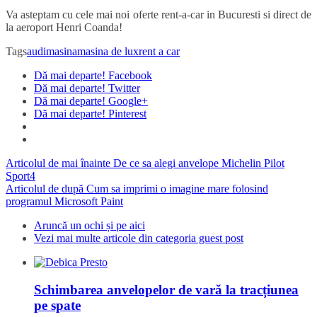
Va asteptam cu cele mai noi oferte rent-a-car in Bucuresti si direct de
la aeroport Henri Coanda!
Tags
audi
masina
masina de lux
rent a car
Dă mai departe! Facebook
Dă mai departe! Twitter
Dă mai departe! Google+
Dă mai departe! Pinterest
Articolul de mai înainte
De ce sa alegi anvelope Michelin Pilot
Sport4
Articolul de după
Cum sa imprimi o imagine mare folosind
programul Microsoft Paint
Aruncă un ochi și pe aici
Vezi mai multe articole din categoria guest post
Schimbarea anvelopelor de vară la tracțiunea
pe spate