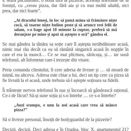
E seară plictisitoare, o nouă tură la pizzerie, aceleași telefoane de la
fomiști, cu „vreau pizza, dar fără aia și cu mai multă ailaltă, nici
prea, dar nici foarte”.
„Ai dracului leneși, în loc să pună mâna să frământe niște
cocă, să toarne niște bulion peste și să arunce trei felii de
salam, s-o bage apoi 10 minute la cuptor, preferă să mă
deranjeze pe mine și apoi să aștepte o oră” gândea el.
Se mai gândea la tânăra sa soție care îl aștepta nerăbdătoare acasă,
nimic mai rău decât ca ea să rămână singurică acasă în nopțile în
care el era la muncă… Ce se mai plictisea, sărăcuța, și… iar sună
telefonul, alt înfometat care-l trezește din visare.
Preia comanda clientului, îi cere adresa de livrare și … să moară de
inimă, nu altceva. Adresa este chiar a lui, deci un tip cere ca pizza să
fie livrată la el acasă, unde trebuia să-l aștepte soțioara sa fidelă.
Îi trântește nervos telefonul în nas și încearcă să gândească rațional.
Ce-i de făcut? Să-și sune soția și s-o întrebe … ce s-o întrebe?
„Auzi scumpo, e unu la noi acasă care vrea să mânce
pizza?”
Să o livreze personal, însoțit de bodyguardul de la pizzerie?
Decizii, decizii. Deci adresa e în Oradea, bloc X, apartamentul 21?