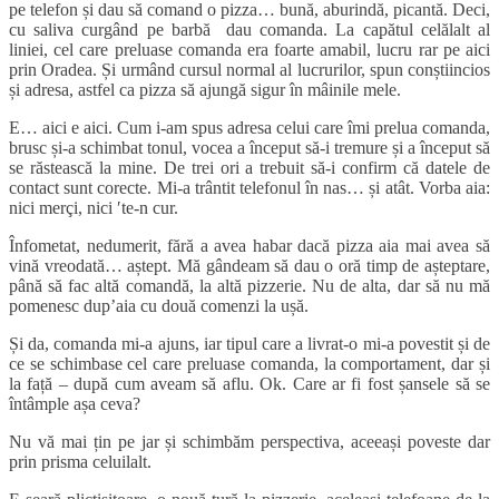
pe telefon și dau să comand o pizza… bună, aburindă, picantă. Deci,
cu saliva curgând pe barbă dau comanda. La capătul celălalt al
liniei, cel care preluase comanda era foarte amabil, lucru rar pe aici
prin Oradea. Și urmând cursul normal al lucrurilor, spun conștiincios
și adresa, astfel ca pizza să ajungă sigur în mâinile mele.
E… aici e aici. Cum i-am spus adresa celui care îmi prelua comanda,
brusc și-a schimbat tonul, vocea a început să-i tremure și a început să
se răstească la mine. De trei ori a trebuit să-i confirm că datele de
contact sunt corecte. Mi-a trântit telefonul în nas… și atât. Vorba aia:
nici merçi, nici ′te-n cur.
Înfometat, nedumerit, fără a avea habar dacă pizza aia mai avea să
vină vreodată… aștept. Mă gândeam să dau o oră timp de așteptare,
până să fac altă comandă, la altă pizzerie. Nu de alta, dar să nu mă
pomenesc dup’aia cu două comenzi la ușă.
Și da, comanda mi-a ajuns, iar tipul care a livrat-o mi-a povestit și de
ce se schimbase cel care preluase comanda, la comportament, dar și
la față – după cum aveam să aflu. Ok. Care ar fi fost șansele să se
întâmple așa ceva?
Nu vă mai țin pe jar și schimbăm perspectiva, aceeași poveste dar
prin prisma celuilalt.