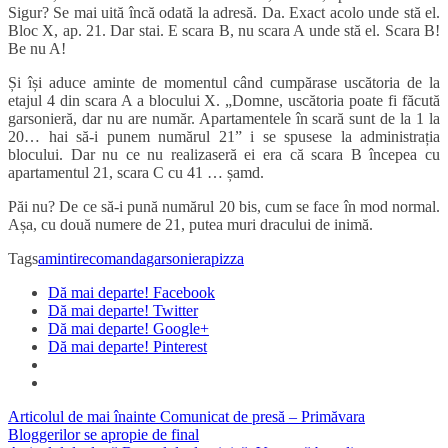
Sigur? Se mai uită încă odată la adresă. Da. Exact acolo unde stă el.
Bloc X, ap. 21. Dar stai. E scara B, nu scara A unde stă el. Scara B!
Be nu A!
Și își aduce aminte de momentul când cumpărase uscătoria de la
etajul 4 din scara A a blocului X. „Domne, uscătoria poate fi făcută
garsonieră, dar nu are număr. Apartamentele în scară sunt de la 1 la
20… hai să-i punem numărul 21” i se spusese la administrația
blocului. Dar nu ce nu realizaseră ei era că scara B începea cu
apartamentul 21, scara C cu 41 … șamd.
Păi nu? De ce să-i pună numărul 20 bis, cum se face în mod normal.
Așa, cu două numere de 21, putea muri dracului de inimă.
Tags
amintire
comanda
garsoniera
pizza
Dă mai departe! Facebook
Dă mai departe! Twitter
Dă mai departe! Google+
Dă mai departe! Pinterest
Articolul de mai înainte
Comunicat de presă – Primăvara
Bloggerilor se apropie de final