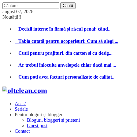
Caută
după:
august 07, 2026
Noutăți!!!
Decizii interne în firmă și riscul penal: când...
Tabla cutată pentru acoperișuri: Cum să alegi ...
Cutii pentru prajituri, din carton si cu desig...
Ar trebui înlocuite anvelopele chiar dacă mai ...
Cum poti avea facturi personalizate de calitat...
Acas’
Seriale
Pentru bloguri și bloggeri
Bloguri, bloggeri și prieteni
Guest post
Contact