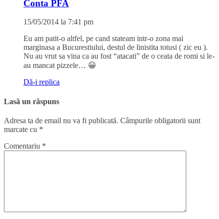
Conta PFA
15/05/2014 la 7:41 pm
Eu am patit-o altfel, pe cand stateam intr-o zona mai
marginasa a Bucurestiului, destul de linistita totusi ( zic eu ).
Nu au vrut sa vina ca au fost “atacati” de o ceata de romi si le-
au mancat pizzele… 😀
Dă-i replica
Lasă un răspuns
Adresa ta de email nu va fi publicată.
Câmpurile obligatorii sunt
marcate cu
*
Comentariu
*