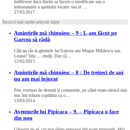
Indiferent daca dorim sa facem o modificare sau o
imbunatatire a spatiului locativ sau al …
27/05/2017
Încarcă mai multe articole faine
Amintirile mă chinuiesc – 9 : L-am făcut pe
Garcea să râdă
Câți au râs la glumele lui Garcea sau Mugur Mihăescu sau
Leana? Știu … mulți. Dar câ…
12/02/2015
Amintirile mă chinuiesc – 8 : De treizeci de ani
nu am mai înjurat
Prin vremuri de demult și comuniste, pe când eram oleacă mai
mic îmi trăiam copilăria ca o…
13/03/2014
Aventurile lui Pipicaca – 9. – Pipicaca o face
din nou
Uitasem de el, cel mai tâmp personaj din toate timpurile. Mai