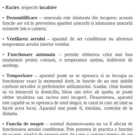
•
Racire
, respectiv
incalzire
•
Dezumidificare
– umezeala este inlaturata din incapere; aceasta
functie are rol in prevenirea aparitiei umezelii si inlaturarea umezelii
existente intr-o camera;
•
Ventilarea aerului
– aparatul de aer conditionat nu altereaza
temperatura aerului interior ventilat.
•
Functionare automata
– permite obtinerea celui mai bun
randament pentru consum, o temperatura optima, indiferent de
anotimp.
•
Temporizare
– aparatul poate sa se opreasca si sa inceapa sa
functioneze exact la momentul dorit, in functie de un orar stabilit
conform nevoilor si preferintelor utilizatorului. Asadar, chiar inainte
sa va intoarceti la domiciliu, birou sau orice alt spatiu, se poate
obtine incalzirea sau racirea unei incaperi. Deasemenea, aparatul
este capabil sa se opreasca de unul singur, in cazul in care ati uitat sa
faceti acest lucru. Aparatul mai poate fi, totodata, controlat de la
distanta.
•
Functia de noapte
– somnul dumneavoastra nu va fi afectat de
functionarea aerului conditionat. Prin punerea in practica a functiei
de noapte, nivelul de zgomot emis de catre o unitatea interna de aer