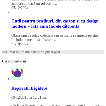
acoperișul joacă un rol esenț…
05/12/2024
Cutii pentru prajituri, din carton si cu design
modern – iata cum fac ele diferenta
Observam ca orice cofetarie sau patiserie se intrece pe sine.
Include in meniu si afiseaza…
31/10/2024
Vezi mai multe din categoria guest post
Un comentariu
Reparatii frigidere
09/12/2016 la 12:21 pm
Cu Hitachi sunt de acord dar am o mare retinere in privinta