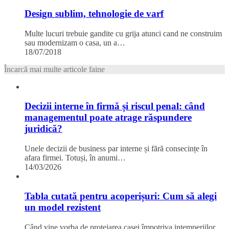
Design sublim, tehnologie de varf
Multe lucuri trebuie gandite cu grija atunci cand ne construim
sau modernizam o casa, un a…
18/07/2018
Încarcă mai multe articole faine
Decizii interne în firmă și riscul penal: când
managementul poate atrage răspundere
juridică?
Unele decizii de business par interne și fără consecințe în
afara firmei. Totuși, în anumi…
14/03/2026
Tabla cutată pentru acoperișuri: Cum să alegi
un model rezistent
Când vine vorba de protejarea casei împotriva intemperiilor,