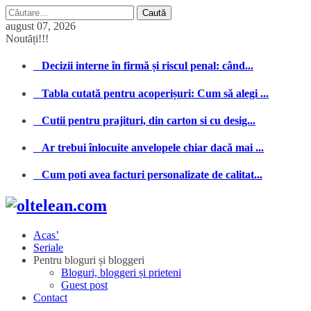
Caută
după:
august 07, 2026
Noutăți!!!
Decizii interne în firmă și riscul penal: când...
Tabla cutată pentru acoperișuri: Cum să alegi ...
Cutii pentru prajituri, din carton si cu desig...
Ar trebui înlocuite anvelopele chiar dacă mai ...
Cum poti avea facturi personalizate de calitat...
Acas’
Seriale
Pentru bloguri și bloggeri
Bloguri, bloggeri și prieteni
Guest post
Contact