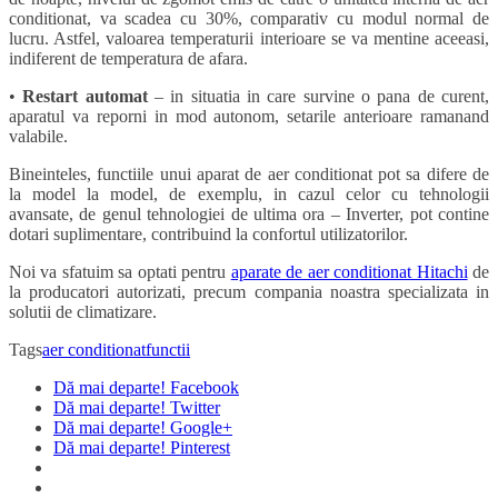
conditionat, va scadea cu 30%, comparativ cu modul normal de
lucru. Astfel, valoarea temperaturii interioare se va mentine aceeasi,
indiferent de temperatura de afara.
•
Restart automat
– in situatia in care survine o pana de curent,
aparatul va reporni in mod autonom, setarile anterioare ramanand
valabile.
Bineinteles, functiile unui aparat de aer conditionat pot sa difere de
la model la model, de exemplu, in cazul celor cu tehnologii
avansate, de genul tehnologiei de ultima ora – Inverter, pot contine
dotari suplimentare, contribuind la confortul utilizatorilor.
Noi va sfatuim sa optati pentru
aparate de aer conditionat Hitachi
de
la producatori autorizati, precum compania noastra specializata in
solutii de climatizare.
Tags
aer conditionat
functii
Dă mai departe! Facebook
Dă mai departe! Twitter
Dă mai departe! Google+
Dă mai departe! Pinterest