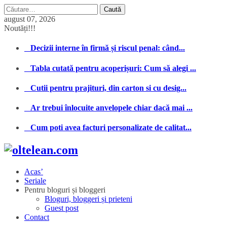
Caută
după:
august 07, 2026
Noutăți!!!
Decizii interne în firmă și riscul penal: când...
Tabla cutată pentru acoperișuri: Cum să alegi ...
Cutii pentru prajituri, din carton si cu desig...
Ar trebui înlocuite anvelopele chiar dacă mai ...
Cum poti avea facturi personalizate de calitat...
Acas’
Seriale
Pentru bloguri și bloggeri
Bloguri, bloggeri și prieteni
Guest post
Contact