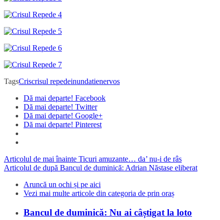
Tags
Cris
crisul repede
inundatie
nervos
Dă mai departe! Facebook
Dă mai departe! Twitter
Dă mai departe! Google+
Dă mai departe! Pinterest
Articolul de mai înainte
Ticuri amuzante… da’ nu-i de râs
Articolul de după
Bancul de duminică: Adrian Năstase eliberat
Aruncă un ochi și pe aici
Vezi mai multe articole din categoria de prin oraș
Bancul de duminică: Nu ai câștigat la loto