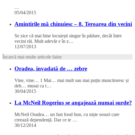
…
05/04/2015
Amintirile mă chinuiesc – 8. Teroarea din vecini
Se zice că mai bine locuiești singur în pădure, decât între
vecini răi. Mult adevăr e în z…
12/07/2013
Încarcă mai multe articole faine
Oradea, invadată de … zebre
Vine, vine… 1 Mai… mai mult sau mai puțin muncitoresc și
deh… musai ca t…
30/04/2015
La McNeil Rogerius se angajează numai surde?
McNeil Oradea… un fast food bun, cu niște sosuri care
creează dependență. Dar ce te …
30/12/2014