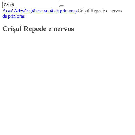
Acas'
Adevăr grăiesc vouă
de prin oraș
Crișul Repede e nervos
de prin oraș
Crișul Repede e nervos