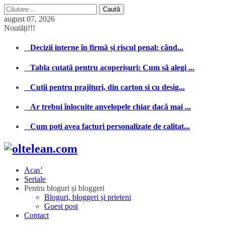
Caută
după:
august 07, 2026
Noutăți!!!
Decizii interne în firmă și riscul penal: când...
Tabla cutată pentru acoperișuri: Cum să alegi ...
Cutii pentru prajituri, din carton si cu desig...
Ar trebui înlocuite anvelopele chiar dacă mai ...
Cum poti avea facturi personalizate de calitat...
Acas’
Seriale
Pentru bloguri și bloggeri
Bloguri, bloggeri și prieteni
Guest post
Contact