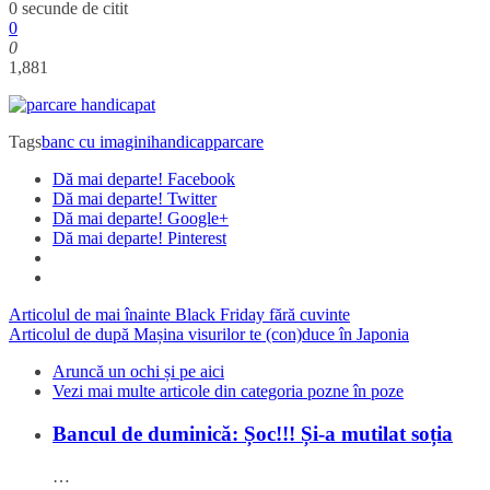
0 secunde de citit
0
0
1,881
Tags
banc cu imagini
handicap
parcare
Dă mai departe! Facebook
Dă mai departe! Twitter
Dă mai departe! Google+
Dă mai departe! Pinterest
Articolul de mai înainte
Black Friday fără cuvinte
Articolul de după
Mașina visurilor te (con)duce în Japonia
Aruncă un ochi și pe aici
Vezi mai multe articole din categoria pozne în poze
Bancul de duminică: Șoc!!! Și-a mutilat soția
…