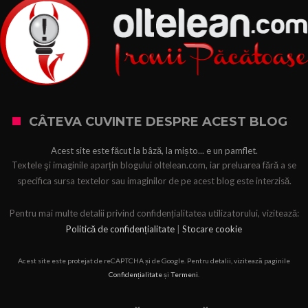
CÂTEVA CUVINTE DESPRE ACEST BLOG
Acest site este făcut la bâză, la mișto... e un pamflet.
Textele şi imaginile aparțin blogului oltelean.com, iar preluarea fără a se
specifica sursa textelor sau imaginilor de pe acest blog este interzisă.
Pentru mai multe detalii privind confidențialitatea utilizatorului, vizitează:
Politică de confidențialitate
|
Stocare cookie
Acest site este protejat de reCAPTCHA și de Google. Pentru detalii, vizitează paginile
Confidențialitate
și
Termeni
.