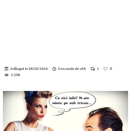
Adăugat în
28/02/2016
0 secunde de citit
1
0
2,108