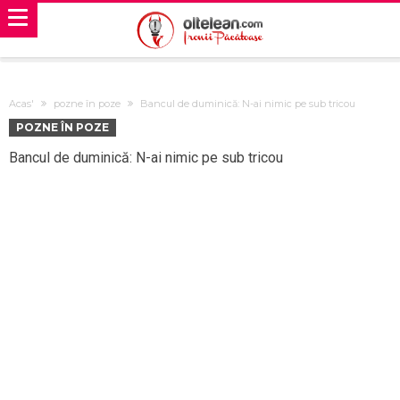
Acas'
pozne în poze
Bancul de duminică: N-ai nimic pe sub tricou
POZNE ÎN POZE
Bancul de duminică: N-ai nimic pe sub tricou