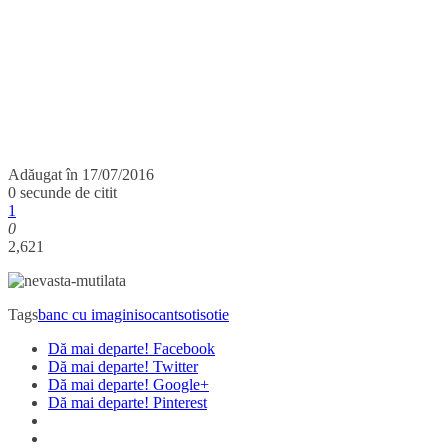
Adăugat în
17/07/2016
0 secunde de citit
1
0
2,621
Tags
banc cu imagini
socant
soti
sotie
Dă mai departe! Facebook
Dă mai departe! Twitter
Dă mai departe! Google+
Dă mai departe! Pinterest