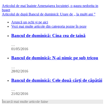
Articolul de mai înainte
Amenajarea locuintei, o gaura nedorita in
buget
Articolul de după
Bancul de duminică: Urare de „ la mulți ani ”
Aruncă un ochi și pe aici
Vezi mai multe articole din categoria pozne în poze
Bancul de duminică: Cina cea de taină
…
01/05/2016
Bancul de duminică: N-ai nimic pe sub tricou
…
28/02/2016
Bancul de duminică: Cele două cărți de căpătâi
…
21/02/2016
Încarcă mai multe articole faine