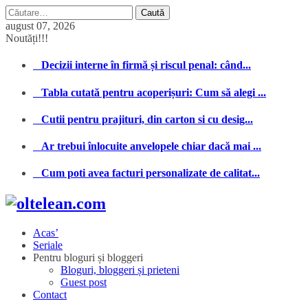
Caută
după:
august 07, 2026
Noutăți!!!
Decizii interne în firmă și riscul penal: când...
Tabla cutată pentru acoperișuri: Cum să alegi ...
Cutii pentru prajituri, din carton si cu desig...
Ar trebui înlocuite anvelopele chiar dacă mai ...
Cum poti avea facturi personalizate de calitat...
Acas’
Seriale
Pentru bloguri și bloggeri
Bloguri, bloggeri și prieteni
Guest post
Contact