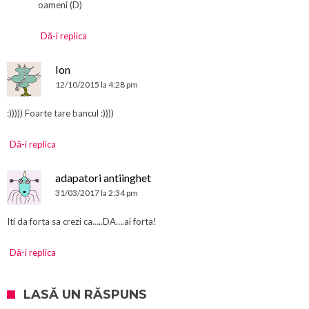
oameni (D)
Dă-i replica
Ion
12/10/2015 la 4:28 pm
:))))) Foarte tare bancul :))))
Dă-i replica
adapatori antiinghet
31/03/2017 la 2:34 pm
Iti da forta sa crezi ca…..DA….ai forta!
Dă-i replica
LASĂ UN RĂSPUNS