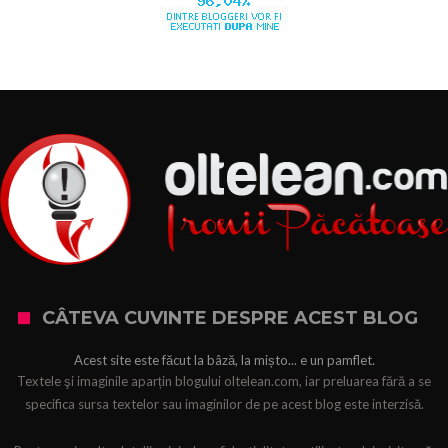
CÂTEVA CUVINTE DESPRE ACEST BLOG
Acest site este făcut la bâză, la mișto... e un pamflet.
Textele şi imaginile aparțin blogului oltelean.com, iar preluarea fără a se
specifica sursa textelor sau imaginilor de pe acest blog este interzisă.