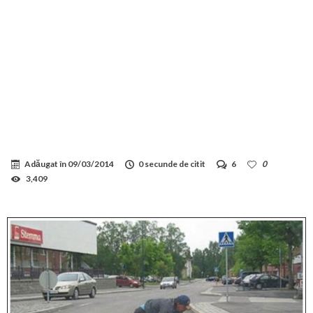
Adăugat în
09/03/2014
0 secunde de citit
6
0
3,409