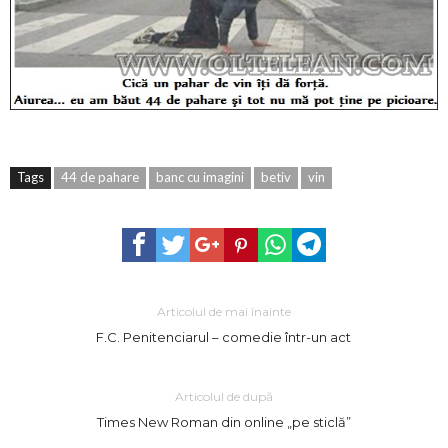
Tags
44 de pahare
banc cu imagini
betiv
vin
Articolul de mai înainte
F.C. Penitenciarul – comedie într-un act
Articolul de după
Times New Roman din online „pe sticlă”