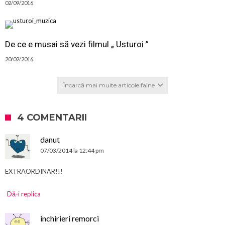
02/09/2016
De ce e musai să vezi filmul „ Usturoi ”
20/02/2016
Încarcă mai multe articole faine
4 COMENTARII
danut
07/03/2014 la 12:44 pm
EXTRAORDINAR!!!
Dă-i replica
inchirieri remorci