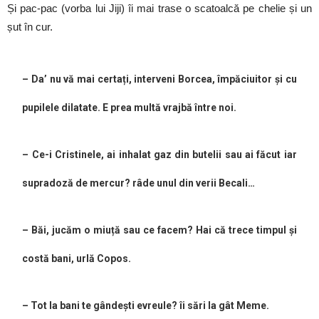
Și pac-pac (vorba lui Jiji) îi mai trase o scatoalcă pe chelie și un
șut în cur.
– Da’ nu vă mai certați, interveni Borcea, împăciuitor și cu
pupilele dilatate. E prea multă vrajbă între noi.
– Ce-i Cristinele, ai inhalat gaz din butelii sau ai făcut iar
supradoză de mercur? râde unul din verii Becali…
– Băi, jucăm o miuță sau ce facem? Hai că trece timpul și
costă bani, urlă Copos.
– Tot la bani te gândești evreule? îi sări la gât Meme.