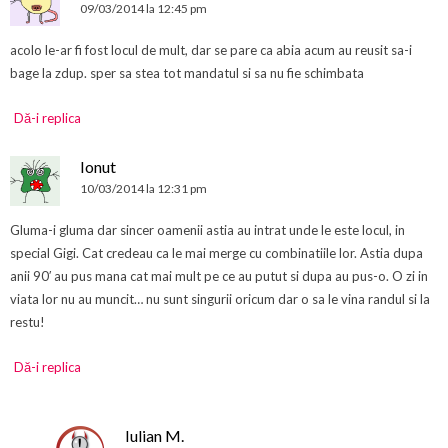
09/03/2014 la 12:45 pm
acolo le-ar fi fost locul de mult, dar se pare ca abia acum au reusit sa-i
bage la zdup. sper sa stea tot mandatul si sa nu fie schimbata
Dă-i replica
Ionut
10/03/2014 la 12:31 pm
Gluma-i gluma dar sincer oamenii astia au intrat unde le este locul, in
special Gigi. Cat credeau ca le mai merge cu combinatiile lor. Astia dupa
anii 90′ au pus mana cat mai mult pe ce au putut si dupa au pus-o. O zi in
viata lor nu au muncit… nu sunt singurii oricum dar o sa le vina randul si la
restu!
Dă-i replica
Iulian M.