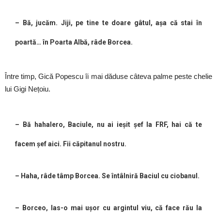
– Bă, jucăm. Jiji, pe tine te doare gâtul, așa că stai în
poartă… în Poarta Albă, râde Borcea.
Între timp, Gică Popescu îi mai dăduse câteva palme peste chelie
lui Gigi Nețoiu.
– Bă hahalero, Baciule, nu ai ieșit șef la FRF, hai că te
facem șef aici. Fii căpitanul nostru.
– Haha, râde tâmp Borcea. Se întâlniră Baciul cu ciobanul.
– Borceo, las-o mai ușor cu argintul viu, că face rău la