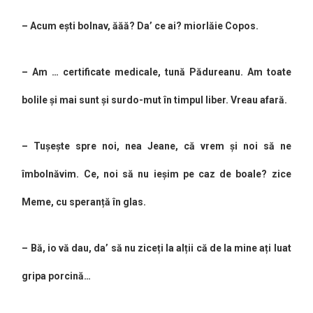
– Acum ești bolnav, ăăă? Da’ ce ai? miorlăie Copos.
– Am … certificate medicale, tună Pădureanu. Am toate
bolile și mai sunt și surdo-mut în timpul liber. Vreau afară.
– Tușește spre noi, nea Jeane, că vrem și noi să ne
îmbolnăvim. Ce, noi să nu ieșim pe caz de
boale
? zice
Meme, cu speranță în glas.
– Bă, io vă dau, da’ să nu ziceți la alții că de la mine ați luat
gripa porcină…