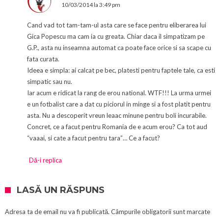
10/03/2014 la 3:49 pm
Cand vad tot tam-tam-ul asta care se face pentru eliberarea lui
Gica Popescu ma cam ia cu greata. Chiar daca il simpatizam pe
G.P., asta nu inseamna automat ca poate face orice si sa scape cu
fata curata.
Ideea e simpla: ai calcat pe bec, platesti pentru faptele tale, ca esti
simpatic sau nu.
Iar acum e ridicat la rang de erou national. WTF!!! La urma urmei
e un fotbalist care a dat cu piciorul in minge si a fost platit pentru
asta. Nu a descoperit vreun leaac minune pentru boli incurabile.
Concret, ce a facut pentru Romania de e acum erou? Ca tot aud
“vaaai, si cate a facut pentru tara”… Ce a facut?
Dă-i replica
LASĂ UN RĂSPUNS
Adresa ta de email nu va fi publicată.
Câmpurile obligatorii sunt marcate