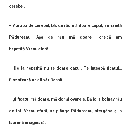
cerebel.
– Apropo de cerebel, bă, ce rău mă doare capul, se vaietă
Pădureanu. Așa de rău mă doare… cre’că am
hepatită.Vreau afară.
– De la hepatită nu te doare capul. Te înțeapă ficatul…
filozofează un alt văr Becali.
– Și ficatul mă doare, mă dor și ovarele. Bă io-s bolnav rău
de tot. Vreau afară, se plânge Pădureanu, ștergând-și o
lacrimă imaginară.