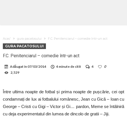
Acas'
gura pacatosului
F.C. Penitenciarul – comedie într-un act
GURA PACATOSULUI
F.C. Penitenciarul – comedie într-un act
Adăugat în
07/03/2014
4 minute de citit
4
0
2,529
Între ultima noapte de fotbal și prima noapte de pușcărie, cei opt
condamnați de lux ai fotbalului românesc, Jean cu Gică – Ioan cu
George – Cristi cu Gigi – Victor și Gi… pardon, Meme se întâlniră
cu deja experimentatul din lumea de dincolo de gratii – Jiji.