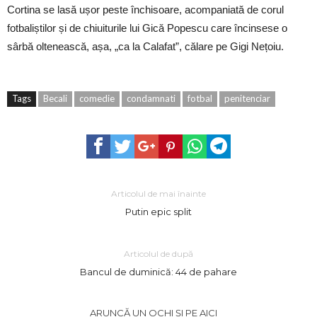
Cortina se lasă ușor peste închisoare, acompaniată de corul
fotbaliștilor și de chiuiturile lui Gică Popescu care încinsese o
sârbă oltenească, așa, „ca la Calafat”, călare pe Gigi Nețoiu.
Tags
Becali
comedie
condamnati
fotbal
penitenciar
Articolul de mai înainte
Putin epic split
Articolul de după
Bancul de duminică: 44 de pahare
ARUNCĂ UN OCHI ȘI PE AICI