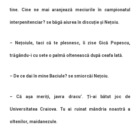
tine. Cine ne mai aranjează meciurile în campionatul
interpenitenciar? se băgă aiurea în discuție și Nețoiu.
– Nețoiule, taci că te plesnesc, îi zise Gică Popescu,
trăgându-i cu sete o palmă oltenească după ceafa lată.
– De ce dai în mine Baciule? se smiorcăi Nețoiu.
– Că așa meriți, javra dracu’. Ți-ai bătut joc de
Universitatea Craiova. Tu ai ruinat mândria noastră a
oltenilor, maidanezule.