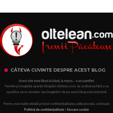
CÂTEVA CUVINTE DESPRE ACEST BLOG
Acest site este făcut la bâză, la mișto... e un pamflet.
Textele şi imaginile aparțin blogului oltelean.com, iar preluarea fără a se
specifica sursa textelor sau imaginilor de pe acest blog este interzisă.
Pentru mai multe detalii privind confidențialitatea utilizatorului, vizitează:
Politică de confidențialitate
|
Stocare cookie