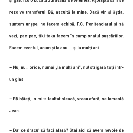
și gâtul cu o bucată zdravănă de telemea. Așteaptă să li se
rezolve transferul. Bă, ascultă la mine. Dacă vin și ăștia,
suntem unșpe, ne facem echipă, F.C. Penitenciarul și să
vezi, pac-pac, tiki-taka facem în campionatul pușcăriilor.
Facem eventul, acum și la anul … și la mulți ani.
– Nu, nu… orice, numai „la mulți ani”, nu! strigară toți într-
un glas.
– Bă băieți, io mi-s faultat oleacă, vreau afară, se lamentă
Jean.
– Da’ ce dracu’ să faci afară? Stai aici că avem nevoie de