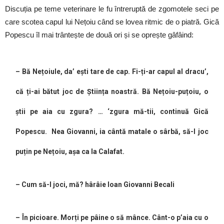
Discuția pe teme veterinare le fu întreruptă de zgomotele seci pe
care scotea capul lui Nețoiu când se lovea ritmic de o piatră. Gică
Popescu îl mai trântește de două ori și se oprește gâfâind:
– Bă Nețoiule, da’ ești tare de cap. Fi-ți-ar capul al dracu’,
că ți-ai bătut joc de Știința noastră. Bă Nețoiu-puțoiu, o
știi pe aia cu zgura? … ‘zgura mă-tii, continuă Gică
Popescu. Nea Giovanni, ia cântă matale o sârbă, să-l joc
puțin pe Nețoiu, așa ca la Calafat.
– Cum să-l joci, mă? hârâie Ioan Giovanni Becali
– În picioare. Morți pe pâine o să mânce. Cânt-o p’aia cu o