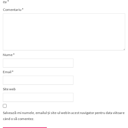
cu
*
Comentariu
*
Nume
*
Email
*
Site web
Salvează-mi numele, emailul și site-ul web în acest navigator pentru data viitoare
când o să comentez.