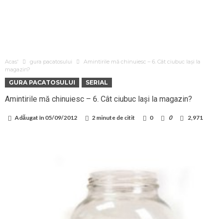
Acas'
gura pacatosului
Amintirile mă chinuiesc – 6. Cât ciubuc lași la
magazin?
GURA PACATOSULUI
SERIAL
Amintirile mă chinuiesc – 6. Cât ciubuc lași la magazin?
Adăugat în
05/09/2012
2 minute de citit
0
0
2,971