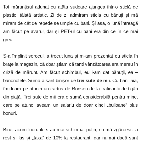
Tot mărunțișul adunat cu atâta sudoare ajungea într-o sticlă de
plastic, tăiată artistic. Zi de zi admiram sticla cu bănuți și mă
miram de cât de repede se umple cu bani. Și așa, o lună întreagă
am făcut pe avarul, dar și PET-ul cu bani era din ce în ce mai
greu.
S-a împlinit sorocul, a trecut luna și m-am prezentat cu sticla în
brațe la magazin, că doar știam că tanti vânzătoarea era mereu în
criză de mărunt. Am făcut schimbul, eu i-am dat bănuții, ea –
bancnotele. Suma a sărit binișor de
trei sute de mii
. Cu banii ăia,
îmi luam pe atunci un cartuș de Ronson de la traficanții de țigări
din piață. Trei sute de mii era o sumă considerabilă pentru mine,
care pe atunci aveam un salariu de doar cinci „bulioane” plus
bonuri.
Bine, acum lucrurile s-au mai schimbat puțin, nu mă zgârcesc la
rest și las și „taxa” de 10% la restaurant, dar numai dacă sunt