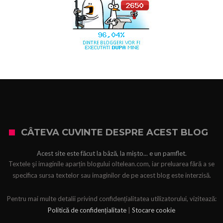
CÂTEVA CUVINTE DESPRE ACEST BLOG
Acest site este făcut la bâză, la mișto... e un pamflet.
Textele şi imaginile aparțin blogului oltelean.com, iar preluarea fără a se
specifica sursa textelor sau imaginilor de pe acest blog este interzisă.
Pentru mai multe detalii privind confidențialitatea utilizatorului, vizitează:
Politică de confidențialitate
|
Stocare cookie