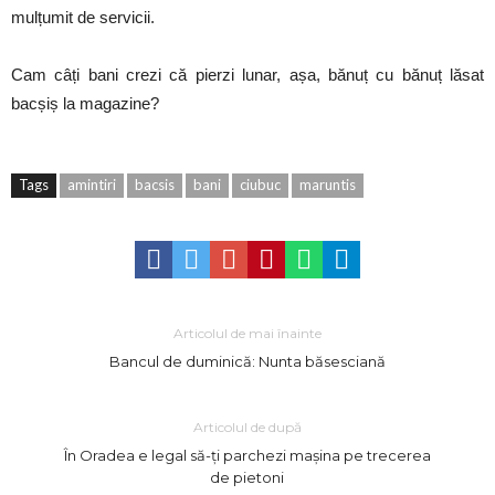
mulțumit de servicii.
Cam câți bani crezi că pierzi lunar, așa, bănuț cu bănuț lăsat
bacșiș la magazine?
Tags
amintiri
bacsis
bani
ciubuc
maruntis
Articolul de mai înainte
Bancul de duminică: Nunta băsesciană
Articolul de după
În Oradea e legal să-ți parchezi mașina pe trecerea
de pietoni