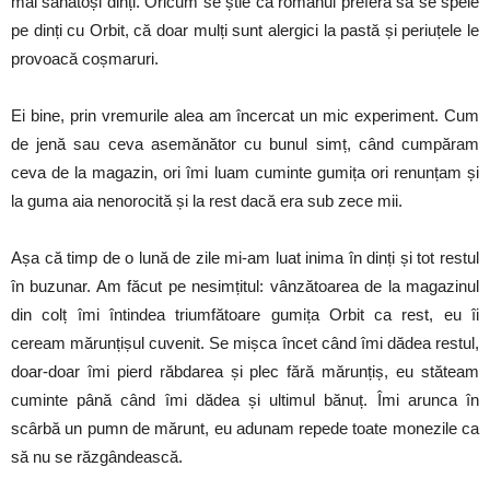
mai sănătoși dinți. Oricum se știe ca românul preferă să se spele
pe dinți cu Orbit, că doar mulți sunt alergici la pastă și periuțele le
provoacă coșmaruri.
Ei bine, prin vremurile alea am încercat un mic experiment. Cum
de jenă sau ceva asemănător cu bunul simț, când cumpăram
ceva de la magazin, ori îmi luam cuminte gumița ori renunțam și
la guma aia nenorocită și la rest dacă era sub zece mii.
Așa că timp de o lună de zile mi-am luat inima în dinți și tot restul
în buzunar. Am făcut pe nesimțitul: vânzătoarea de la magazinul
din colț îmi întindea triumfătoare gumița Orbit ca rest, eu îi
ceream mărunțișul cuvenit. Se mișca încet când îmi dădea restul,
doar-doar îmi pierd răbdarea și plec fără mărunțiș, eu stăteam
cuminte până când îmi dădea și ultimul bănuț. Îmi arunca în
scârbă un pumn de mărunt, eu adunam repede toate monezile ca
să nu se răzgândească.