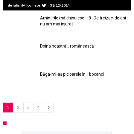
de
Iulian Milcomete
31/12/2014
Amintirile mă chinuiesc – 8 : De treizeci de ani
nu am mai înjurat
Doina noastră… românească
Băga-mi-aș picioarele în… bocanci
1
2
3
4