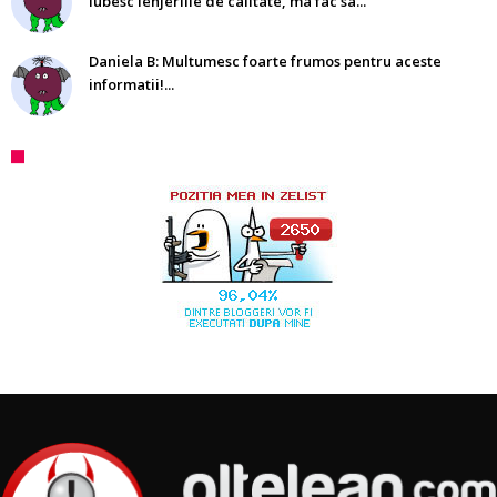
iubesc lenjeriile de calitate, ma fac sa...
Daniela B: Multumesc foarte frumos pentru aceste
informatii!...