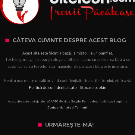
CÂTEVA CUVINTE DESPRE ACEST BLOG
Acest site este făcut la bâză, la mișto... e un pamflet.
Textele şi imaginile aparțin blogului oltelean.com, iar preluarea fără a se
specifica sursa textelor sau imaginilor de pe acest blog este interzisă.
Pentru mai multe detalii privind confidențialitatea utilizatorului, vizitează:
Politică de confidențialitate
|
Stocare cookie
Acest site este protejat de reCAPTCHA și de Google. Pentru detalii, vizitează paginile
Confidențialitate
și
Termeni
.
URMĂREȘTE-MĂ!