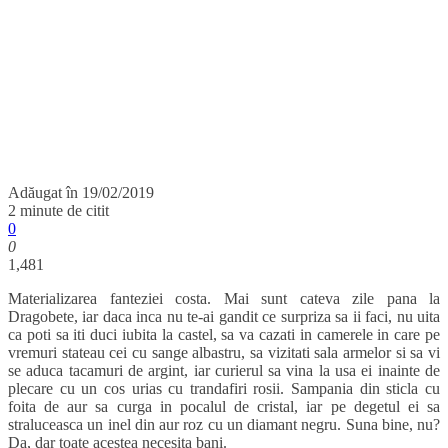
Adăugat în
19/02/2019
2 minute de citit
0
0
1,481
Materializarea fanteziei costa. Mai sunt cateva zile pana la
Dragobete, iar daca inca nu te-ai gandit ce surpriza sa ii faci, nu uita
ca poti sa iti duci iubita la castel, sa va cazati in camerele in care pe
vremuri stateau cei cu sange albastru, sa vizitati sala armelor si sa vi
se aduca tacamuri de argint, iar curierul sa vina la usa ei inainte de
plecare cu un cos urias cu trandafiri rosii. Sampania din sticla cu
foita de aur sa curga in pocalul de cristal, iar pe degetul ei sa
straluceasca un inel din aur roz cu un diamant negru. Suna bine, nu?
Da, dar toate acestea necesita bani.