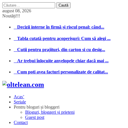
Caută
după:
august 08, 2026
Noutăți!!!
Decizii interne în firmă și riscul penal: când...
Tabla cutată pentru acoperișuri: Cum să alegi ...
Cutii pentru prajituri, din carton si cu desig...
Ar trebui înlocuite anvelopele chiar dacă mai ...
Cum poti avea facturi personalizate de calitat...
Acas’
Seriale
Pentru bloguri și bloggeri
Bloguri, bloggeri și prieteni
Guest post
Contact