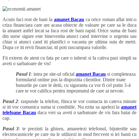
Acum faci rost de bani la
amanet Bacau
ca orice roman aflat intr-o
criza financiara care are acasa obiecte de valoare pe care sa le duca
la amanet astfel incat sa faca rost de bani rapid. Orice suma de bani
din surse sigure este binevenita atunci cand intervine o urgenta sau
chiar si atunci cand iti planifici o vacanta pe ultima suta de metri.
Dupa ce iti revii financiar, iti poti rascumpara valorile.
Fii extrem de atent cu fata pe care o iubesti si fa cativa pasi simpli sa
aveti o sarbatoare de vis!
Pasul 1
: intra pe site-ul oficial
amanet Bacau
si completeaza
formularul online pus la dispozitia clientilor. Dintre toate
bunurile pe care le detii, cu siguranta ca vor fi cel putin 3-4
care te vor califica pentru imprumutul de care ai nevoie.
Pasul 2
: raspunde la telefon, fiinca te vor contacta in cateva minute
si iti vor comunica suma si conditiile. Nu ezita sa apelezi la
amanet
telefoane Bacau
daca vrei sa aveti o sarbatoare de vis fara batai de
cap.
Pasul 3
: te prezinti la ghiseu, amanetezi telefonul, bijuteriile sau
electrocasnicele pe care nu le utilizezi in mod frecvent si iei banii cu