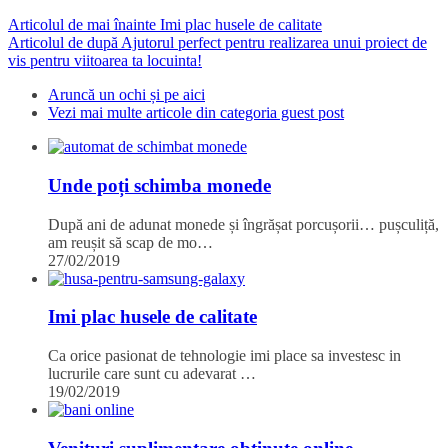
Articolul de mai înainte
Imi plac husele de calitate
Articolul de după
Ajutorul perfect pentru realizarea unui proiect de
vis pentru viitoarea ta locuinta!
Aruncă un ochi și pe aici
Vezi mai multe articole din categoria guest post
Unde poți schimba monede
După ani de adunat monede și îngrășat porcușorii… pușculiță,
am reușit să scap de mo…
27/02/2019
Imi plac husele de calitate
Ca orice pasionat de tehnologie imi place sa investesc in
lucrurile care sunt cu adevarat …
19/02/2019