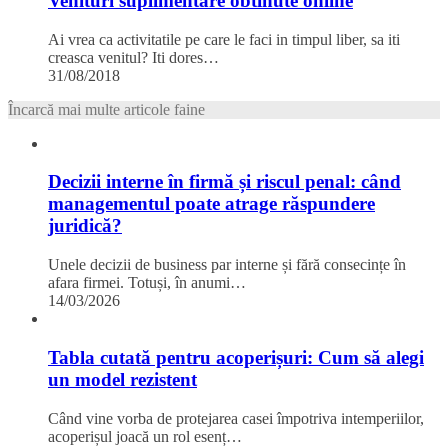
Venituri suplimentare obtinute online
Ai vrea ca activitatile pe care le faci in timpul liber, sa iti
creasca venitul? Iti dores…
31/08/2018
Încarcă mai multe articole faine
Decizii interne în firmă și riscul penal: când
managementul poate atrage răspundere
juridică?
Unele decizii de business par interne și fără consecințe în
afara firmei. Totuși, în anumi…
14/03/2026
Tabla cutată pentru acoperișuri: Cum să alegi
un model rezistent
Când vine vorba de protejarea casei împotriva intemperiilor,
acoperișul joacă un rol esenț…