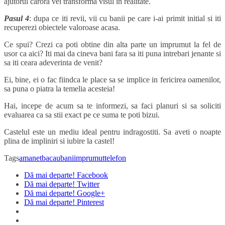
ajutorul carora vei transforma visul in realitate.
Pasul 4
: dupa ce iti revii, vii cu banii pe care i-ai primit initial si iti
recuperezi obiectele valoroase acasa.
Ce spui? Crezi ca poti obtine din alta parte un imprumut la fel de
usor ca aici? Iti mai da cineva bani fara sa iti puna intrebari jenante si
sa iti ceara adeverinta de venit?
Ei, bine, ei o fac fiindca le place sa se implice in fericirea oamenilor,
sa puna o piatra la temelia acesteia!
Hai, incepe de acum sa te informezi, sa faci planuri si sa soliciti
evaluarea ca sa stii exact pe ce suma te poti bizui.
Castelul este un mediu ideal pentru indragostiti. Sa aveti o noapte
plina de impliniri si iubire la castel!
Tags
amanet
bacau
bani
imprumut
telefon
Dă mai departe! Facebook
Dă mai departe! Twitter
Dă mai departe! Google+
Dă mai departe! Pinterest