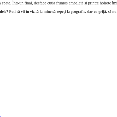
a spate. Într-un final, desface cutia frumos ambalată și printre hohote îmi
le? Poți să vii în vizită la mine să repeți la geografie, dar cu grijă, să nu
e