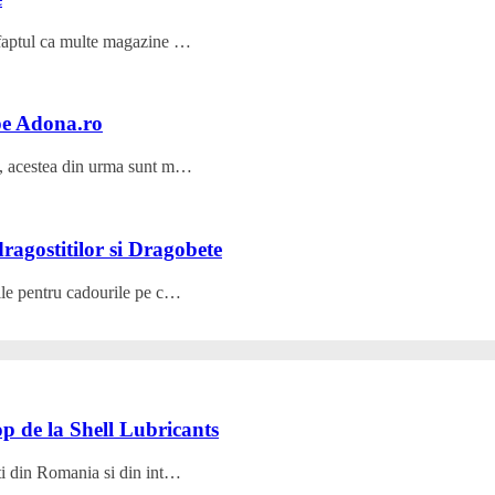
t faptul ca multe magazine …
pe Adona.ro
ea, acestea din urma sunt m…
dragostitilor si Dragobete
rile pentru cadourile pe c…
p de la Shell Lubricants
nti din Romania si din int…