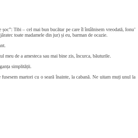
e șoc”: Tibi – cel mai bun bucătar pe care îl întâlnisem vreodată, Ionu’
 jăratec toate madamele din jur) și eu, barman de ocazie.
nt.
ntul meu de a amesteca sau mai bine zis, încurca, băuturile.
anța simplității.
e fusesem martori cu o seară înainte, la cabană. Ne uitam muți unul la