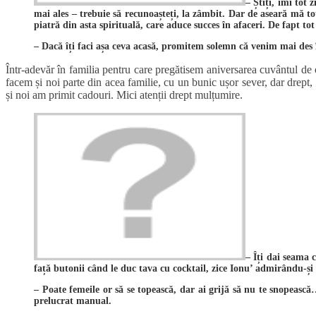
– Știți, îmi tot
mai ales – trebuie să recunoașteți, la zâmbit. Dar de aseară mă 
piatră din asta spirituală, care aduce succes în afaceri. De fapt t
– Dacă îți faci așa ceva acasă, promitem solemn că venim mai des î
Într-adevăr în familia pentru care pregătisem aniversarea cuvântul de 
facem și noi parte din acea familie, cu un bunic ușor sever, dar drept,
și noi am primit cadouri. Mici atenții drept mulțumire.
– Îți dai seama 
față butonii când le duc tava cu cocktail, zice Ionu’ admirându-și
– Poate femeile or să se topească, dar ai grijă să nu te snopească
prelucrat manual.