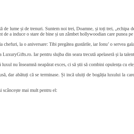
 de lume și de trenuri. Suntem noi trei, Doamne, și toți trei, „echipa d
lent de a induce o stare de bine și un zâmbet hollywoodian care punea pe
 chefuri, la o aniversare: Tibi pregătea gustările, iar Ionu’ o servea gala
 LuxuryGifts.ro. Iar pentru slujba din seara trecută apelaseră și la tale
 luxul nu înseamnă neapărat exces, ci să știi să combini opulența cu eleg
 dar abătuți că se terminase. Și incă uluiți de bogăția luxului la car
și scâncește mai mult pentru el: