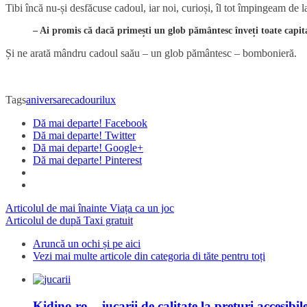
Tibi încă nu-și desfăcuse cadoul, iar noi, curioși, îl tot împingeam de l
– Ai promis că dacă primești un glob pământesc înveți toate capitale
Și ne arată mândru cadoul saău – un glob pământesc – bombonieră.
Tags
aniversare
cadouri
lux
Dă mai departe! Facebook
Dă mai departe! Twitter
Dă mai departe! Google+
Dă mai departe! Pinterest
Articolul de mai înainte
Viața ca un joc
Articolul de după
Taxi gratuit
Aruncă un ochi și pe aici
Vezi mai multe articole din categoria di tăte pentru toți
Kidino.ro – jucarii de calitate la preturi accesibil