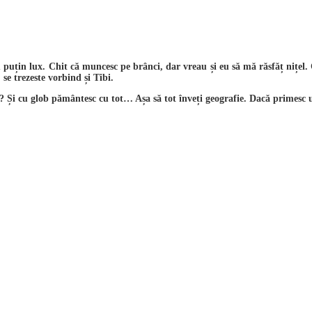
puțin lux. Chit că muncesc pe brânci, dar vreau și eu să mă răsfăț nițel. 
se trezeste vorbind și Tibi.
e? Și cu glob pământesc cu tot… Așa să tot înveți geografie. Dacă primesc u