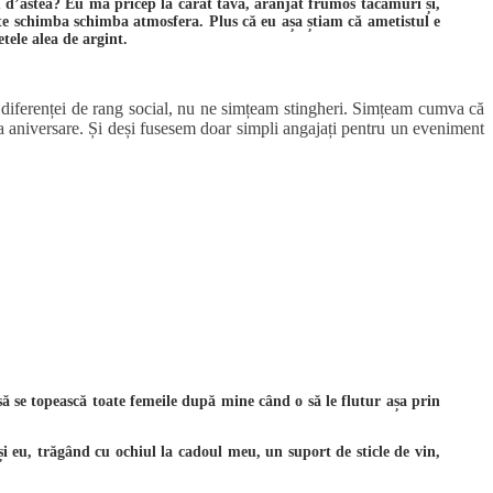
 eu d’astea? Eu mă pricep la cărat tava, aranjat frumos tacâmuri și,
te schimba schimba atmosfera. Plus că eu așa știam că ametistul e
tele alea de argint.
ar diferenței de rang social, nu ne simțeam stingheri. Simțeam cumva că
cea aniversare. Și deși fusesem doar simpli angajați pentru un eveniment
 se topească toate femeile după mine când o să le flutur așa prin
și eu, trăgând cu ochiul la cadoul meu, un suport de sticle de vin,