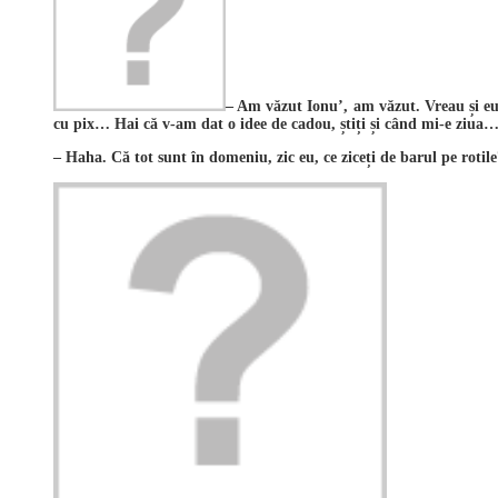
– Am văzut Ionu’, am văzut. Vreau și eu 
cu pix… Hai că v-am dat o idee de cadou, știți și când mi-e ziua… 
– Haha. Că tot sunt în domeniu, zic eu, ce ziceți de barul pe rotil