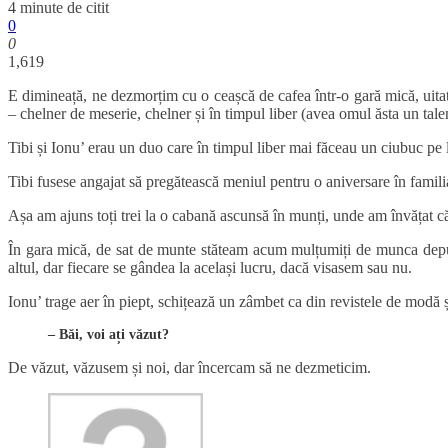
4 minute de citit
0
0
1,619
E dimineață, ne dezmorțim cu o ceașcă de cafea într-o gară mică, uitată
– chelner de meserie, chelner și în timpul liber (avea omul ăsta un ta
Tibi și Ionu’ erau un duo care în timpul liber mai făceau un ciubuc pe la
Tibi fusese angajat să pregătească meniul pentru o aniversare în familia
Așa am ajuns toți trei la o cabană ascunsă în munți, unde am învățat că
În gara mică, de sat de munte stăteam acum mulțumiți de munca depusă,
altul, dar fiecare se gândea la același lucru, dacă visasem sau nu.
Ionu’ trage aer în piept, schițează un zâmbet ca din revistele de modă 
– Băi, voi ați văzut?
De văzut, văzusem și noi, dar încercam să ne dezmeticim.