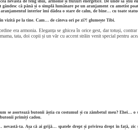
 zicea nevasta de feng shui, armonie și fluxuri energetice. De unde să știu
tot gândesc că până și o simplă lumânare pe un aranjament cu ametist poa
ot aranjamentul interior îmi dădea o stare de calm, de bine… cu toate statue
n vizită pe la tine. Cam… de câteva ori pe zi?! glumește Tibi.
ordine era armonia. Eleganța se ghicea în orice gest, dar totuși, contr
 mama, tata, doi copii și un văr cu accent străin venit special pentru a
cum se asortează butonii ăștia cu costumul și cu zâmbetul meu? Ehei… o să
 butonii primiți cadou.
… nevastă-ta. Așa că ai grijă… spatele drept și privirea drept în față, zic 