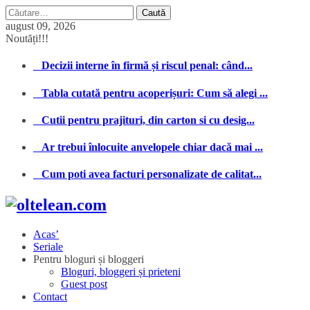
Caută
după:
august 09, 2026
Noutăți!!!
Decizii interne în firmă și riscul penal: când...
Tabla cutată pentru acoperișuri: Cum să alegi ...
Cutii pentru prajituri, din carton si cu desig...
Ar trebui înlocuite anvelopele chiar dacă mai ...
Cum poti avea facturi personalizate de calitat...
Acas’
Seriale
Pentru bloguri și bloggeri
Bloguri, bloggeri și prieteni
Guest post
Contact