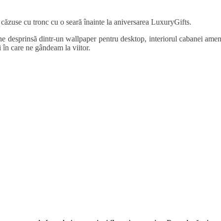
i căzuse cu tronc cu o seară înainte la aniversarea LuxuryGifts.
 desprinsă dintr-un wallpaper pentru desktop, interiorul cabanei amenaj
în care ne gândeam la viitor.