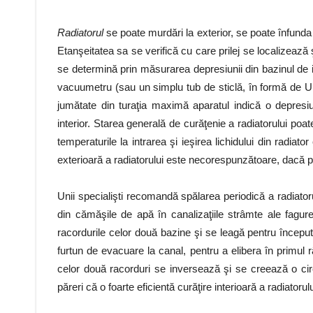
Radiatorul
se poate murdări la exterior, se poate înfunda
Etanşeitatea sa se verifică cu care prilej se localizează
se determină prin măsurarea depresiunii din bazinul de i
vacuumetru (sau un simplu tub de sticlă, în formă de U
jumătate din turaţia maximă aparatul indică o depresiu
interior. Starea generală de curăţenie a radiatorului po
temperaturile la intrarea şi ieşirea lichidului din radia
exterioară a radiatorului este necorespunzătoare, dacă p
Unii specialişti recomandă spălarea periodică a radiator
din cămăşile de apă în canalizaţiile strâmte ale fagure
racordurile celor două bazine şi se leagă pentru început 
furtun de evacuare la canal, pentru a elibera în primul 
celor două racorduri se inversează şi se creează o circ
păreri că o foarte eficientă curăţire interioară a radiator