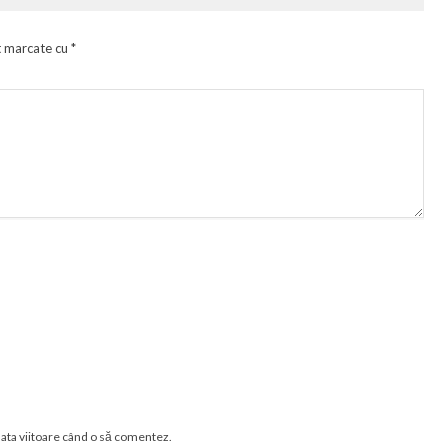
t marcate cu
*
data viitoare când o să comentez.