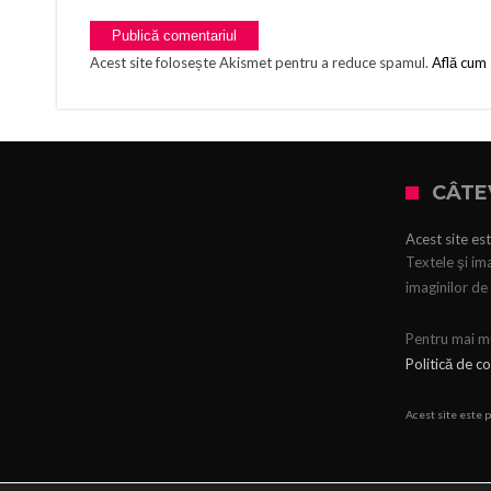
Acest site folosește Akismet pentru a reduce spamul.
Află cum 
CÂTE
Acest site est
Textele şi ima
imaginilor de 
Pentru mai mul
Politică de co
Acest site este 