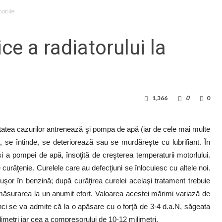
mobile
ice a radiatorului la
1,366
0
0
oritatea cazurilor antrenează şi pompa de apă (iar de cele mai multe
ală, se întinde, se deteriorează sau se murdăreşte cu lubrifiant. În
 şi a pompei de apă, însoţită de creşterea temperaturii motorlului.
e curăţenie. Curelele care au defecţiuni se înlocuiesc cu altele noi.
uşor în benzină; după curăţirea curelei acelaşi tratament trebuie
rin măsurarea la un anumit efort. Valoarea acestei mărimi variază de
tunci se va admite că la o apăsare cu o forţă de 3-4 d.a.N, săgeata
ilimetri iar cea a compresorului de 10-12 milimetri.