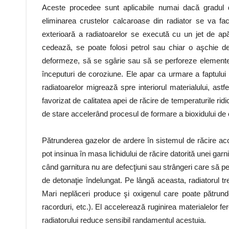
Aceste procedee sunt aplicabile numai dacă gradul d
eliminarea crustelor calcaroase din radiator se va fac
exterioară a radiatoarelor se execută cu un jet de ap
cedează, se poate folosi petrol sau chiar o aşchie d
deformeze, să se sgârie sau să se perforeze elementele
începuturi de coroziune. Ele apar ca urmare a faptului că
radiatoarelor migrează spre interiorul materialului, as
favorizat de calitatea apei de răcire de temperaturile ridic
de stare accelerând procesul de formare a bioxidului de 
Pătrunderea gazelor de ardere în sistemul de răcire ac
pot insinua în masa lichidului de răcire datorită unei ga
când garnitura nu are defecţiuni sau strângeri care să p
de detonaţie îndelungat. Pe lângă aceasta, radiatorul tre
Mari neplăceri produce şi oxigenul care poate pătrund
racorduri, etc.). El accelerează ruginirea materialelor fer
radiatorului reduce sensibil randamentul acestuia.