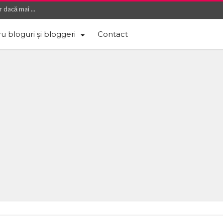
 dacă mai ...
 de calitat...
u bloguri și bloggeri
Contact