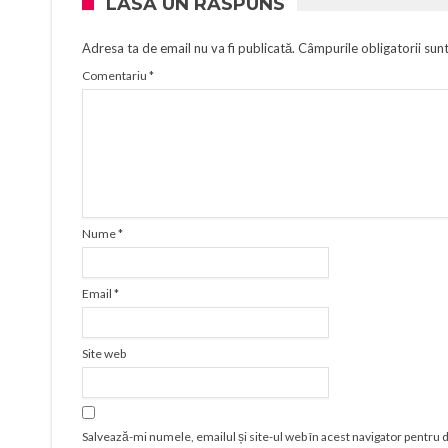
LASĂ UN RĂSPUNS
Adresa ta de email nu va fi publicată.
Câmpurile obligatorii sun
Comentariu
*
Nume
*
Email
*
Site web
Salvează-mi numele, emailul și site-ul web în acest navigator pentru 