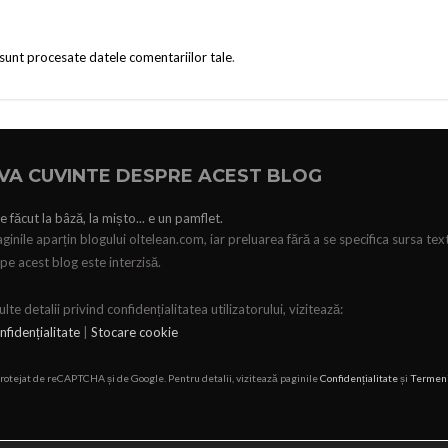
sunt procesate datele comentariilor tale
.
VA CUVINTE DESPRE ACEST BLOG
e făcut la bâză, la mișto... e un pamflet.
ginile aparțin blogului oltelean.com, iar preluarea fără a se specifica sursa tex
pe acest blog este interzisă.
te detalii privind confidențialitatea utilizatorului, vizitează:
nfidențialitate
|
Stocare cookie
protejat de reCAPTCHA și de Google. Pentru detalii, vizitează paginile
Confidențialitate
și
Termen