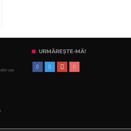
URMĂREȘTE-MĂ!
telor sau
i
.