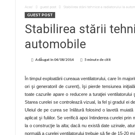
Acas'
guest post
Stabilirea stării tehnice a radiatorului la auto
GUEST POST
Stabilirea stării tehn
automobile
Adăugat în
04/08/2014
5 minute de citit
În timpul exploatării cureaua ventilatorului, care în maj
ori şi generatoril de curent), îşi pierde tensiunea iniţi
toate cazurile apare o reducere a turaţiei ventilatorului
Starea curelei se controlează vizual, la fel şi gradul ei d
Uleiul de pe curea se înlătură folosind o lavetă muiată 
aplicat şi fuliilor. Se verifică apoi întinderea curelei p
la o construcţie la alta; dacă nu există date uzinale, a
normală a curelei ventilatorului trebuie să fie de 15-20 m