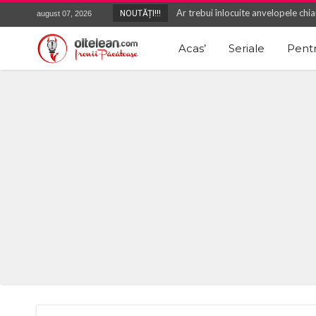
Ar trebui înlocuite anvelopele chiar
NOUTĂȚI!!!
august 07, 2026
Cum poti avea facturi personalizate
Acas’
Seriale
Pentr