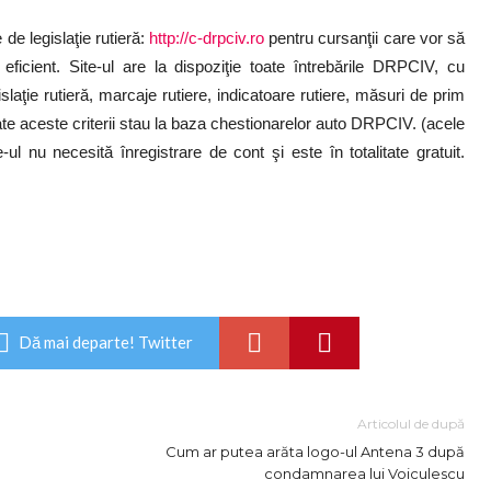
e legislaţie rutieră:
http://c-drpciv.ro
pentru cursanţii care vor să
icient. Site-ul are la dispoziţie toate întrebările DRPCIV, cu
laţie rutieră, marcaje rutiere, indicatoare rutiere, măsuri de prim
Toate aceste criterii stau la baza chestionarelor auto DRPCIV. (acele
ul nu necesită înregistrare de cont şi este în totalitate gratuit.
Dă mai departe! Twitter
Articolul de după
Cum ar putea arăta logo-ul Antena 3 după
condamnarea lui Voiculescu