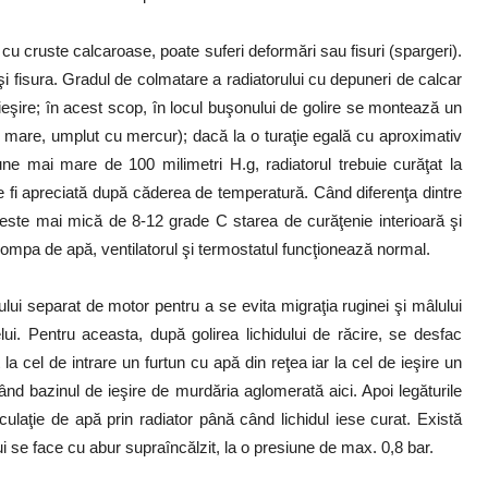
 cu cruste calcaroase, poate suferi deformări sau fisuri (spargeri).
 şi fisura. Gradul de colmatare a radiatorului cu depuneri de calcar
eşire; în acest scop, în locul buşonului de golire se montează un
 mare, umplut cu mercur); dacă la o turaţie egală cu aproximativ
ne mai mare de 100 milimetri H.g, radiatorul trebuie curăţat la
ate fi apreciată după căderea de temperatură. Când diferenţa dintre
tor este mai mică de 8-12 grade C starea de curăţenie interioară şi
ompa de apă, ventilatorul şi termostatul funcţionează normal.
ului separat de motor pentru a se evita migraţia ruginei şi mâlului
lui. Pentru aceasta, după golirea lichidului de răcire, se desfac
la cel de intrare un furtun cu apă din reţea iar la cel de ieşire un
rând bazinul de ieşire de murdăria aglomerată aici. Apoi legăturile
ulaţie de apă prin radiator până când lichidul iese curat. Există
ului se face cu abur supraîncălzit, la o presiune de max. 0,8 bar.