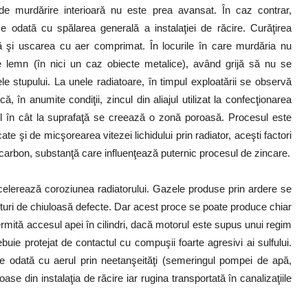
e murdărire interioară nu este prea avansat. În caz contrar,
e odată cu spălarea generală a instalaţiei de răcire. Curăţirea
ă şi uscarea cu aer comprimat. În locurile în care murdăria nu
e lemn (în nici un caz obiecte metalice), având grijă să nu se
 stupului. La unele radiatoare, în timpul exploatării se observă
, în anumite condiţii, zincul din aliajul utilizat la confecţionarea
tfel în cât la suprafaţă se creează o zonă poroasă. Procesul este
ate şi de micşorearea vitezei lichidului prin radiator, aceşti factori
carbon, substanţă care influenţează puternic procesul de zincare.
celerează coroziunea radiatorului. Gazele produse prin ardere se
rnituri de chiuloasă defecte. Dar acest proce se poate produce chiar
ermită accesul apei în cilindri, dacă motorul este supus unui regim
buie protejat de contactul cu compuşii foarte agresivi ai sulfului.
e odată cu aerul prin neetanşeităţi (semeringul pompei de apă,
oase din instalaţia de răcire iar rugina transportată în canalizaţiile