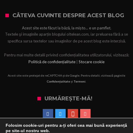
CÂTEVA CUVINTE DESPRE ACEST BLOG
Acest site este făcut la bâză, la mișto... e un pamflet.
Textele şi imaginile aparțin blogului oltelean.com, iar preluarea fără a se
specifica sursa textelor sau imaginilor de pe acest blog este interzisă.
Pentru mai multe detalii privind confidențialitatea utilizatorului, vizitează:
Politică de confidențialitate
|
Stocare cookie
Acest site este protejat de reCAPTCHA și de Google. Pentru detalii, vizitează paginile
Confidențialitate
și
Termeni
.
URMĂREȘTE-MĂ!
Folosim cookie-uri pentru a-ți oferi cea mai bună experiență
pe site-ul nostru web.