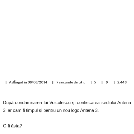
Adăugat în
08/08/2014
7 secunde de citit
5
0
2,448
După condamnarea lui Voiculescu și confiscarea sediului Antena
3, ar cam fi timpul și pentru un nou logo Antena 3.
O fi ăsta?