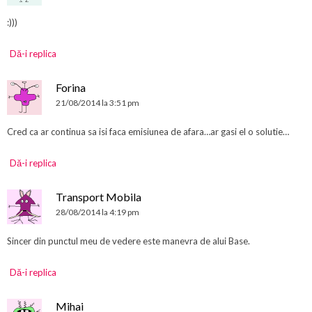
:)))
Dă-i replica
Forina
21/08/2014 la 3:51 pm
Cred ca ar continua sa isi faca emisiunea de afara…ar gasi el o solutie…
Dă-i replica
Transport Mobila
28/08/2014 la 4:19 pm
Sincer din punctul meu de vedere este manevra de alui Base.
Dă-i replica
Mihai