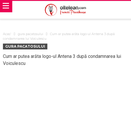
Acas'
gura pacatosului
Cum ar putea arăta logo-ul Antena 3 după
condamnarea lui Voiculescu
GURA PACATOSULUI
Cum ar putea arăta logo-ul Antena 3 după condamnarea lui
Voiculescu