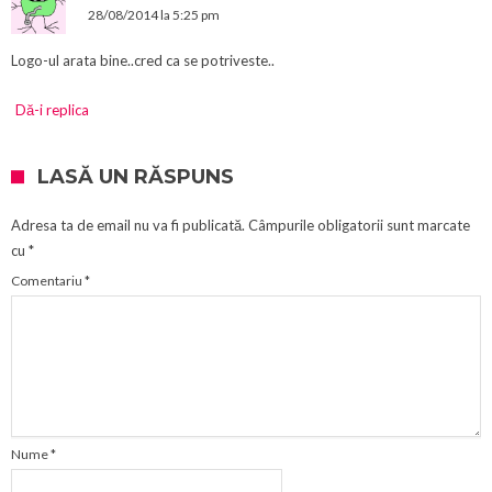
28/08/2014 la 5:25 pm
Logo-ul arata bine..cred ca se potriveste..
Dă-i replica
LASĂ UN RĂSPUNS
Adresa ta de email nu va fi publicată.
Câmpurile obligatorii sunt marcate
cu
*
Comentariu
*
Nume
*