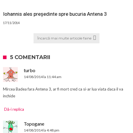
Iohannis ales președinte spre bucuria Antena 3
17/11/2014
Încarcă mai multe articole faine
5 COMENTARII
turbo
14/08/2014 la 11:44 am
Mircea Badea fara Antena 3, ar fi mort cred ca si-ar lua viata daca il va
inchide
Dă-i replica
Topogane
14/08/2014 la 4:48 pm