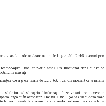
ne-ar lovi acolo unde ne doare mai mult: la portofel. Umblă zvonuri prin
Doamne-ajută. Bine, că n-ar fi fost 100% funcțional, dar nici ăsta de
motanul în mustăți.
licențele costă și ele, mâna de lucru, tot… dar din moment ce te înhami
bui să fie imensă, să cuprindă informații, obiective turistice, numere de
 special angajați în acest scop. Dar nu. E mai ușor să arunci două fraze
e la cinci cuvinte fără noimă, fără să verifici informațiile și să te lauzi
entru că doar aici aș găsi o anumită informație sau am tot ce-mi trebuie,