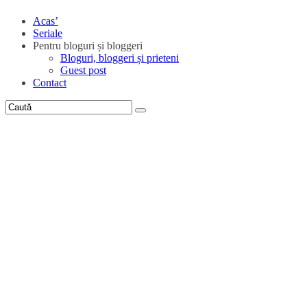
Seriale
Pentru bloguri și bloggeri
Bloguri, bloggeri și prieteni
Guest post
Contact
Acas'
aceste cuvinte ne doare
Serios?! Opt milioane de euro pentru sit