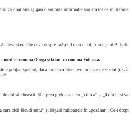
 să citesc și eu câte ceva despre orășelul meu natal, frumușelul Balș din
lj, la nord cu comuna Oboga şi la sud cu comuna Voineasa.
 poliția, spitalul, dacă am ceva obiective turistice de vizitat (ok, în
ite.
eni să citească. Și e prea grele astea cu „î din a” și „â din i” și s-o
ia care cică făcură saitu’ și băgară milioanele în „pozânar”. Ce-i drept,