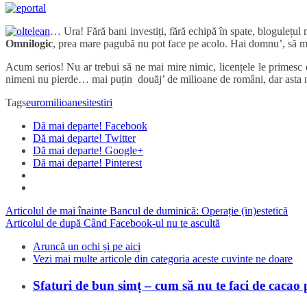
… Ura! Fără bani investiți, fără echipă în spate, blogulețu
Omnilogic
, prea mare pagubă nu pot face pe acolo. Hai domnu’, să mă
Acum serios! Nu ar trebui să ne mai mire nimic, licențele le primesc doar
nimeni nu pierde… mai puțin douăj’ de milioane de români, dar asta n
Tags
euro
milioane
site
stiri
Dă mai departe! Facebook
Dă mai departe! Twitter
Dă mai departe! Google+
Dă mai departe! Pinterest
Articolul de mai înainte
Bancul de duminică: Operație (in)estetică
Articolul de după
Când Facebook-ul nu te ascultă
Aruncă un ochi și pe aici
Vezi mai multe articole din categoria aceste cuvinte ne doare
Sfaturi de bun simț – cum să nu te faci de cacao
E lesne de înțeles că în mediul online mulți încearcă să pară al
28/07/2016