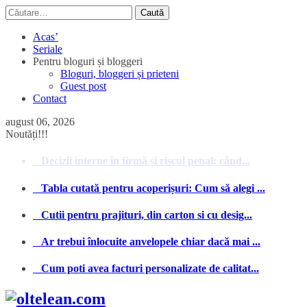
Caută
după:
Acas’
Seriale
Pentru bloguri și bloggeri
Bloguri, bloggeri și prieteni
Guest post
Contact
august 06, 2026
Noutăți!!!
Tabla cutată pentru acoperișuri: Cum să alegi ...
Cutii pentru prajituri, din carton si cu desig...
Ar trebui înlocuite anvelopele chiar dacă mai ...
Cum poti avea facturi personalizate de calitat...
Acas’