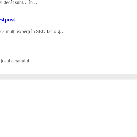
estpost
că mulți experți în SEO fac o g…
in josul ecranului…