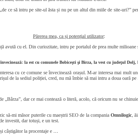
Părerea mea, ca și potențial utilizator
:
nță avută cu el. Din curiozitate, intru pe portalul de prea multe milioane
e învecinează: la est cu comunele Bobiceşti şi Birza, la vest cu judeţul Do
nteresa cu ce comune se învecinează orașul. M-ar interesa mai mult unde e
ișul de la sediul poliției, cred, nu mă îmbie să mai intru a doua oară pe s
„Bârza”, dar ce mai contează o literă, acolo, că oricum nu se chinuie nim
 zic să-mi măsor puterile cu maeștrii SEO de la compania
Omnilogic
, ă
e investit, dar totuși, e un test.
 și câștigător la procentaje e …