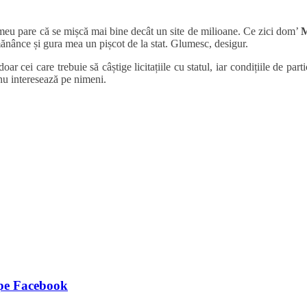
l meu pare că se mișcă mai bine decât un site de milioane. Ce zici dom’
M
nânce și gura mea un pișcot de la stat. Glumesc, desigur.
 cei care trebuie să câștige licitațiile cu statul, iar condițiile de parti
u interesează pe nimeni.
 pe Facebook
tfel decât sunt… în …