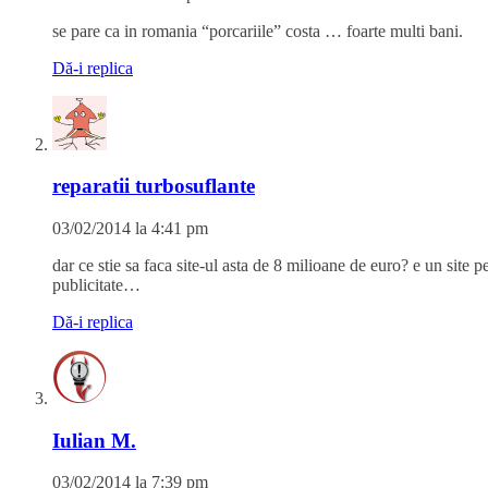
Dă-i replica
reparatii turbosuflante
03/02/2014 la 4:41 pm
dar ce stie sa faca site-ul asta de 8 milioane de euro? e un site p
publicitate…
Dă-i replica
Iulian M.
03/02/2014 la 7:39 pm
Ce sa stie? Nici macar functia de marire a fontului nu a functionat