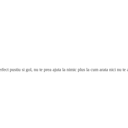
erfect pustiu si gol, nu te prea ajuta la nimic plus la cum arata nici nu te
, iar ala-i un script banal.