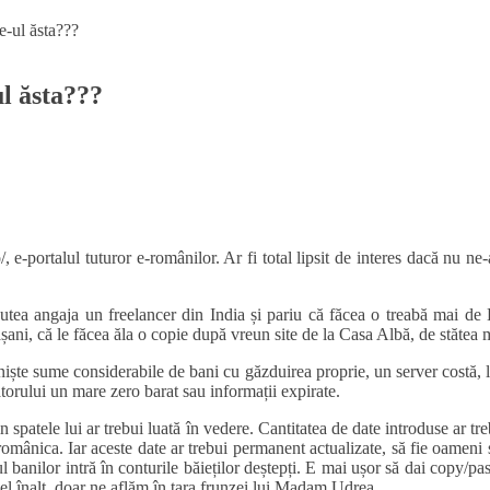
ul ăsta???
o/, e-portalul tuturor e-românilor. Ar fi total lipsit de interes dacă nu 
utea angaja un freelancer din India și pariu că făcea o treabă mai de 
ani, că le făcea ăla o copie după vreun site de la Casa Albă, de stătea 
iște sume considerabile de bani cu găzduirea proprie, un server costă, 
itatorului un mare zero barat sau informații expirate.
 spatele lui ar trebui luată în vedere. Cantitatea de date introduse ar tre
 românica. Iar aceste date ar trebui permanent actualizate, să fie oameni
 banilor intră în conturile băieților deștepți. E mai ușor să dai copy/past
ivel înalt, doar ne aflăm în țara frunzei lui Madam Udrea.
„de ce să intru pe site-ul ăsta și nu pe un altul din miile de site-uri?” p