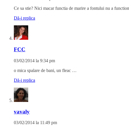
Dă-i replica
FCC
03/02/2014 la 9:34 pm
o mica spalare de bani, un fleac …
Dă-i replica
vavaly
03/02/2014 la 11:49 pm
mama ei de … şi de … şi de… absurd, revoltător şi de-a dreptul s
dacă verifică pe cine interesează. păcat, mare păcat.