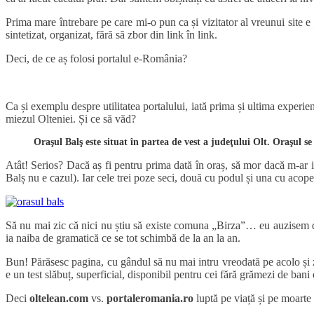
sintetizat, organizat, fără să zbor din link în link.
Deci, de ce aș folosi portalul e-România?
Ca și exemplu despre utilitatea portalului, iată prima și ultima experie
miezul Olteniei. Și ce să văd?
Oraşul Balş este situat în partea de vest a judeţului Olt. Oraşul s
Atât! Serios? Dacă aș fi pentru prima dată în oraș, să mor dacă m-ar i
Balș nu e cazul). Iar cele trei poze seci, două cu podul și una cu acoper
Să nu mai zic că nici nu știu să existe comuna „Birza”… eu auzisem de 
ia naiba de gramatică ce se tot schimbă de la an la an.
Bun! Părăsesc pagina, cu gândul să nu mai intru vreodată pe acolo și
e un test slăbuț, superficial, disponibil pentru cei fără grămezi de bani d
Deci
oltelean.com
vs.
portaleromania.ro
luptă pe viață și pe moarte