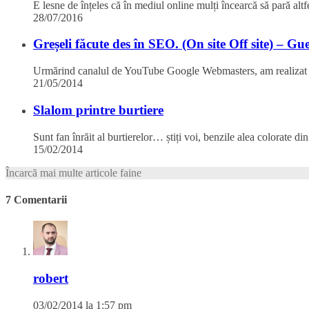
Greșeli făcute des în SEO. (On site Off site) – Gu
Urmărind canalul de YouTube Google Webmasters, am realizat 
21/05/2014
Slalom printre burtiere
Sunt fan înrăit al burtierelor… știți voi, benzile alea colorate d
15/02/2014
Încarcă mai multe articole faine
7 Comentarii
robert
03/02/2014 la 1:57 pm
se pare ca in romania “porcariile” costa … foarte multi bani.