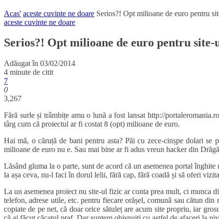
aceste cuvinte ne doare
Serios?! Opt milioane de euro pentru site-
Adăugat în
03/02/2014
4 minute de citit
7
0
3,267
Fără surle și trâmbițe amu o lună a fost lansat http://portaleromania.r
târg cum că proiectul ar fi costat 8 (opt) milioane de euro.
Hai mă, o căruță de bani pentru asta? Păi cu zece-cinșpe dolari se p
milioane de euro nu e. Sau mai bine ar fi adus vreun hacker din Drăgăș
Lăsând gluma la o parte, sunt de acord că un asemenea portal înghite n
la așa ceva, nu-l faci în dorul lelii, fără cap, fără coadă și să oferi viz
La un asemenea proiect nu site-ul fizic ar conta prea mult, ci munca din
telefon, adrese utile, etc. pentru fiecare orășel, comună sau cătun din
copiate de pe net, că doar orice sătuleț are acum site propriu, iar grosul
că ai făcut căcatul praf. Dar suntem obișnuiți cu astfel de afaceri la n
Prima mare întrebare pe care mi-o pun ca și vizitator al vreunui site e 