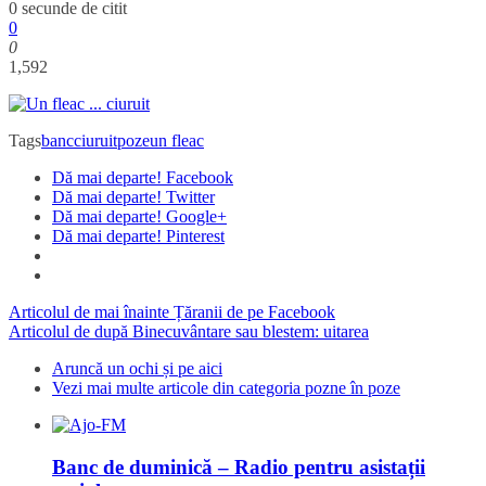
0 secunde de citit
0
0
1,592
Tags
banc
ciuruit
poze
un fleac
Dă mai departe! Facebook
Dă mai departe! Twitter
Dă mai departe! Google+
Dă mai departe! Pinterest
Articolul de mai înainte
Țăranii de pe Facebook
Articolul de după
Binecuvântare sau blestem: uitarea
Aruncă un ochi și pe aici
Vezi mai multe articole din categoria pozne în poze
Banc de duminică – Radio pentru asistații