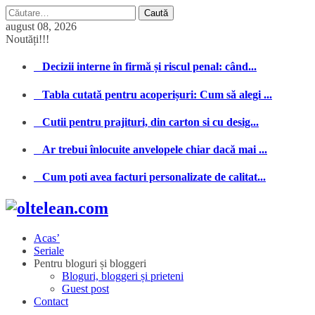
Caută
după:
august 08, 2026
Noutăți!!!
Decizii interne în firmă și riscul penal: când...
Tabla cutată pentru acoperișuri: Cum să alegi ...
Cutii pentru prajituri, din carton si cu desig...
Ar trebui înlocuite anvelopele chiar dacă mai ...
Cum poti avea facturi personalizate de calitat...
Acas’
Seriale
Pentru bloguri și bloggeri
Bloguri, bloggeri și prieteni
Guest post
Contact