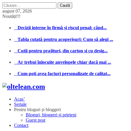
Caută
după:
august 07, 2026
Noutăți!!!
Decizii interne în firmă și riscul penal: când...
Tabla cutată pentru acoperișuri: Cum să alegi ...
Cutii pentru prajituri, din carton si cu desig...
Ar trebui înlocuite anvelopele chiar dacă mai ...
Cum poti avea facturi personalizate de calitat...
Acas’
Seriale
Pentru bloguri și bloggeri
Bloguri, bloggeri și prieteni
Guest post
Contact