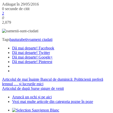
Adăugat în
29/05/2016
0 secunde de citit
2
0
2,079
Tags
bautura
betiv
oameni ciudati
Dă mai departe! Facebook
Dă mai departe! Twitter
Dă mai departe! Google+
Dă mai departe! Pinterest
Articolul de mai înainte
Bancul de duminică: Politicienii preferă
lemnul … și lucrurile mici
Articolul de după
Surse sigure de venit
Aruncă un ochi și pe aici
Vezi mai multe articole din categoria pozne în poze