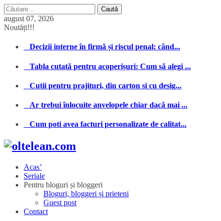
Caută
după:
august 07, 2026
Noutăți!!!
Decizii interne în firmă și riscul penal: când...
Tabla cutată pentru acoperișuri: Cum să alegi ...
Cutii pentru prajituri, din carton si cu desig...
Ar trebui înlocuite anvelopele chiar dacă mai ...
Cum poti avea facturi personalizate de calitat...
Acas’
Seriale
Pentru bloguri și bloggeri
Bloguri, bloggeri și prieteni
Guest post
Contact