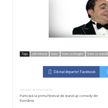
Tags
adi minune
banc
banc cu imagini
banc cu maneli
Dă mai departe! Facebook
Articolul de mai înainte
Participă la primul festival de stand up comedy din
România