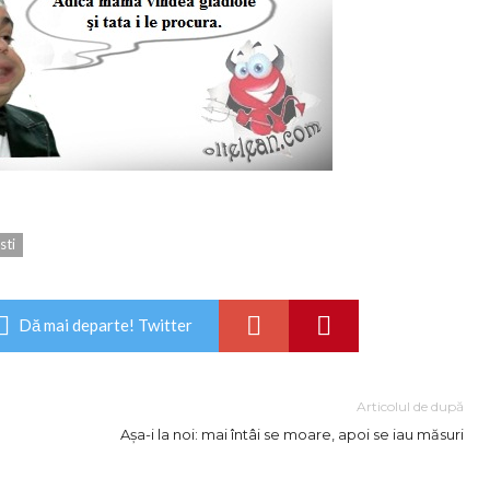
sti
Dă mai departe! Twitter
Articolul de după
Așa-i la noi: mai întâi se moare, apoi se iau măsuri