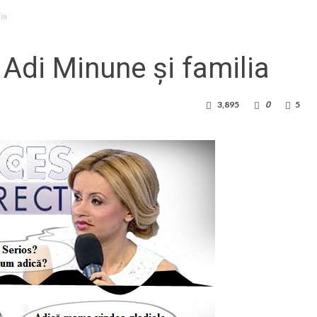
ia
Adi Minune și familia
3,895
0
5