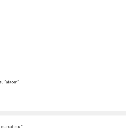
au ”afaceri”.
t marcate cu
*