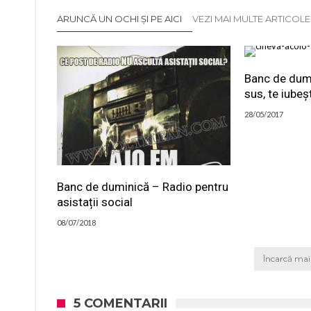
ARUNCĂ UN OCHI ȘI PE AICI
VEZI MAI MULTE ARTICOL
Banc de dumi
sus, te iubeș
28/05/2017
Banc de duminică – Radio pentru
asistații social
08/07/2018
Încarcă mai 
5 COMENTARII