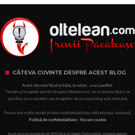
CÂTEVA CUVINTE DESPRE ACEST BLOG
Acest site este făcut la bâză, la mișto... e un pamflet.
Textele şi imaginile aparțin blogului oltelean.com, iar preluarea fără a se
specifica sursa textelor sau imaginilor de pe acest blog este interzisă.
Pentru mai multe detalii privind confidențialitatea utilizatorului, vizitează:
Politică de confidențialitate
|
Stocare cookie
Acest site este protejat de reCAPTCHA și de Google. Pentru detalii, vizitează paginile