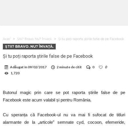
Acas'
Știi? Bravo. Nu? Învață.
Și tu poți raporta știrile false de pe Facebook
ȘTII? BRAVO. NU? ÎNVAȚĂ.
Și tu poți raporta știrile false de pe Facebook
Adăugat în
09/02/2017
2 minute de citit
0
0
1,720
Butonul magic prin care se pot raporta știrile false de pe
Facebook este acum valabil și pentru România.
Cu speranța că Facebook-ul nu va mai fi sufocat de titluri
alarmante de la „articole” semnate cyd, cocoon, efemeride,