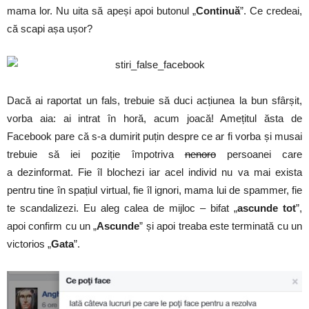
mama lor. Nu uita să apeși apoi butonul „
Continuă
”. Ce credeai,
că scapi așa ușor?
Dacă ai raportat un fals, trebuie să duci acțiunea la bun sfârșit,
vorba aia: ai intrat în horă, acum joacă! Amețitul ăsta de
Facebook pare că s-a dumirit puțin despre ce ar fi vorba și musai
trebuie să iei poziție împotriva
nenoro
persoanei care
a dezinformat. Fie îl blochezi iar acel individ nu va mai exista
pentru tine în spațiul virtual, fie îl ignori, mama lui de spammer, fie
te scandalizezi. Eu aleg calea de mijloc – bifat „
ascunde tot
”,
apoi confirm cu un „
Ascunde
” și apoi treaba este terminată cu un
victorios „
Gata
”.