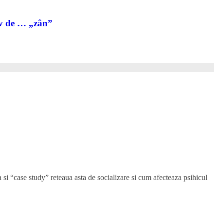
iv de … „zân”
 si “case study” reteaua asta de socializare si cum afecteaza psihicul