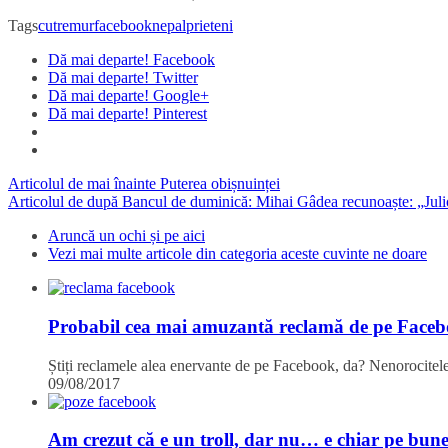
Tags
cutremur
facebook
nepal
prieteni
Dă mai departe! Facebook
Dă mai departe! Twitter
Dă mai departe! Google+
Dă mai departe! Pinterest
Articolul de mai înainte
Puterea obișnuinței
Articolul de după
Bancul de duminică: Mihai Gâdea recunoaște: „Julio I
Aruncă un ochi și pe aici
Vezi mai multe articole din categoria aceste cuvinte ne doare
Probabil cea mai amuzantă reclamă de pe Face
Știți reclamele alea enervante de pe Facebook, da? Nenorocitele
09/08/2017
Am crezut că e un troll, dar nu… e chiar pe bun