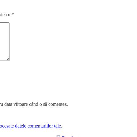
ate cu
*
ru data viitoare când o să comentez.
cesate datele comentariilor tale
.