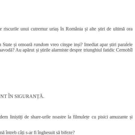
scurile unui cutremur uriaș în România și alte știri de ultimă ora
in State și omoară
random
vreo cinșpe inși? Imediat apar știri paralele
vodă? Au apărut și știrile alarmiste despre triunghiul fatidic Cernobîl
UNT ÎN SIGURANȚĂ.
liniștiți de share-urile noastre la filmulețe cu pisici amuzante și
 întreb câți s-ar fi înghesuit să bifeze?