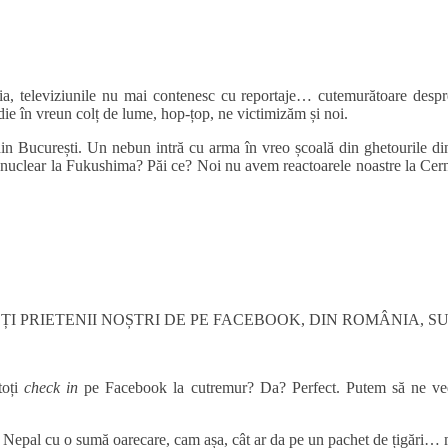
eleviziunile nu mai contenesc cu reportaje… cutemurătoare despre ri
ie în vreun colț de lume, hop-țop, ne victimizăm și noi.
 din București. Un nebun intră cu arma în vreo școală din ghetourile d
r nuclear la Fukushima? Păi ce? Noi nu avem reactoarele noastre la Cerna
I PRIETENII NOȘTRI DE PE FACEBOOK, DIN ROMÂNIA, S
toți
check in
pe Facebook la cutremur? Da? Perfect. Putem să ne vedem 
in Nepal cu o sumă oarecare, cam așa, cât ar da pe un pachet de țigări… mă