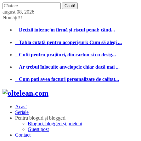
Caută
după:
august 08, 2026
Noutăți!!!
Decizii interne în firmă și riscul penal: când...
Tabla cutată pentru acoperișuri: Cum să alegi ...
Cutii pentru prajituri, din carton si cu desig...
Ar trebui înlocuite anvelopele chiar dacă mai ...
Cum poti avea facturi personalizate de calitat...
Acas’
Seriale
Pentru bloguri și bloggeri
Bloguri, bloggeri și prieteni
Guest post
Contact