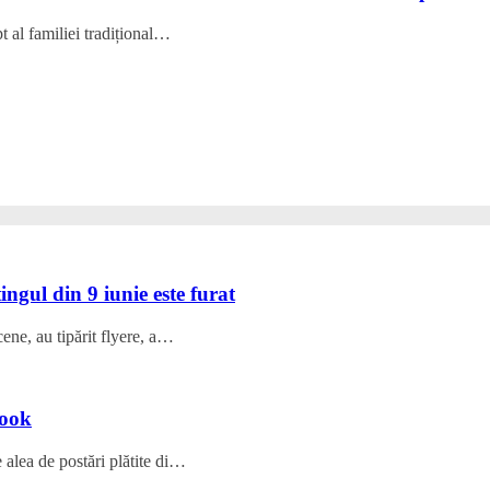
t al familiei tradițional…
ingul din 9 iunie este furat
ene, au tipărit flyere, a…
book
 alea de postări plătite di…