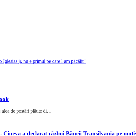
glesias jr. nu e primul pe care l-am păcălit”
book
 alea de postări plătite di…
e. Cineva a declarat război Băncii Transilvania pe mot