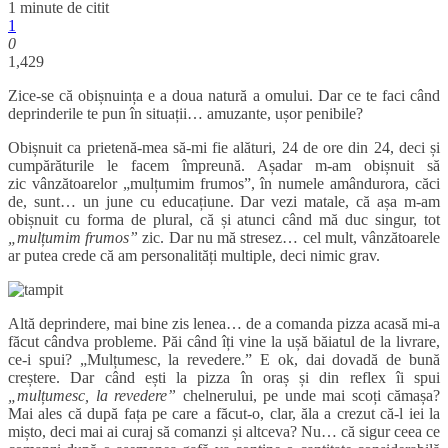
1 minute de citit
1
0
1,429
Zice-se că obișnuința e a doua natură a omului. Dar ce te faci când
deprinderile te pun în situații… amuzante, ușor penibile?
Obișnuit ca prietenă-mea să-mi fie alături, 24 de ore din 24, deci și
cumpărăturile le facem împreună. Așadar m-am obișnuit să
zic vânzătoarelor „mulțumim frumos”, în numele amândurora, căci
de, sunt… un june cu educațiune. Dar vezi matale, că așa m-am
obișnuit cu forma de plural, că și atunci când mă duc singur, tot
„mulțumim frumos”
zic. Dar nu mă stresez… cel mult, vânzătoarele
ar putea crede că am personalități multiple, deci nimic grav.
Altă deprindere, mai bine zis lenea… de a comanda pizza acasă mi-a
făcut cândva probleme. Păi când îți vine la ușă băiatul de la livrare,
ce-i spui? „Mulțumesc, la revedere.” E ok, dai dovadă de bună
creștere. Dar când ești la pizza în oraș și din reflex îi spui
„mulțumesc, la revedere”
chelnerului, pe unde mai scoți cămașa?
Mai ales că după fața pe care a făcut-o, clar, ăla a crezut că-l iei la
mișto, deci mai ai curaj să comanzi și altceva? Nu… că sigur ceea ce