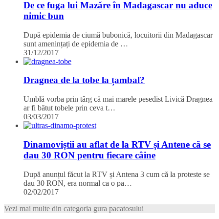
De ce fuga lui Mazăre în Madagascar nu aduce
nimic bun
După epidemia de ciumă bubonică, locuitorii din Madagascar
sunt amenințați de epidemia de …
31/12/2017
Dragnea de la tobe la țambal?
Umblă vorba prin târg că mai marele pesedist Livică Dragnea
ar fi bătut tobele prin ceva t…
03/03/2017
Dinamoviștii au aflat de la RTV și Antene că se
dau 30 RON pentru fiecare câine
După anunțul făcut la RTV și Antena 3 cum că la proteste se
dau 30 RON, era normal ca o pa…
02/02/2017
Vezi mai multe din categoria gura pacatosului