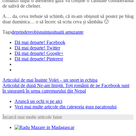
comanzi după o asemenea gafă va conține o cantitate considerabilă
de salivă de chelner.
A… da, ceva trebuie să schimb, că m-am obișnuit să postez pe blog
doar duminica… o să încerc să scriu ceva și sâmbăta 🙂
Tags
deprindere
obisnuinta
situatii amuzante
Dă mai departe! Facebook
Dă mai departe! Twitter
Dă mai departe! Google+
Dă mai departe! Pinterest
Articolul de mai înainte
Volei – un sport in echipa
Articolul de după
Ne-am liniștit. Toți românii de pe Facebook sunt
în siguranță în urma cutremurului din Nepal
Aruncă un ochi și pe aici
Vezi mai multe articole din categoria gura pacatosului
Încarcă mai multe articole faine