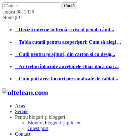
Caută
după:
august 08, 2026
Noutăți!!!
Decizii interne în firmă și riscul penal: când...
Tabla cutată pentru acoperișuri: Cum să alegi ...
Cutii pentru prajituri, din carton si cu desig...
Ar trebui înlocuite anvelopele chiar dacă mai ...
Cum poti avea facturi personalizate de calitat...
Acas’
Seriale
Pentru bloguri și bloggeri
Bloguri, bloggeri și prieteni
Guest post
Contact