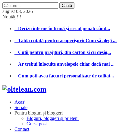
Caută
după:
august 08, 2026
Noutăți!!!
Decizii interne în firmă și riscul penal: când...
Tabla cutată pentru acoperișuri: Cum să alegi ...
Cutii pentru prajituri, din carton si cu desig...
Ar trebui înlocuite anvelopele chiar dacă mai ...
Cum poti avea facturi personalizate de calitat...
Acas’
Seriale
Pentru bloguri și bloggeri
Bloguri, bloggeri și prieteni
Guest post
Contact