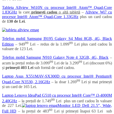
Tableta Allview Wi10N cu procesor Intel® Atom™ Quad-Core
1.83GHz
la care
primești cadou
o altă tabletă
–
Allview Wi7 cu
procesor Intel® Atom™ Quad-Core 1.33GHz
plus un card cadou
de
130 de Lei
.
Telefon mobil Samsung I9195 Galaxy S4 Mini 8GB, 4G, Black
99
99
Edition
–
949
Lei – redus de la
1.099
Lei plus card cadou în
valoare de 123 Lei.
Telefon mobil Samsung N910 Galaxy Note 4 32GB, 4G, Black
–
99
99
acum la prețul redus de
3.099
Lei de la
3.299
Lei
(discount 6%)
și
primești 403 Lei
sub formă de card cadou.
Laptop Asus X551MAV-SX300D cu procesor Intel® Pentium®
99
Quad-Core N3530, 2.16GHz
– la doar
1.269
Lei și mai primești
și un card de 165 Lei.
Laptop Lenovo IdeaPad G510 cu procesor Intel® Core™ i3-4000M
99
2.40GHz
– la prețull de
1.749
Lei
plus un card cadou în valoare
de 227 Lei.
Monitor LED Dell 21.5”, Wide,
60
Full HD
– la prețul de
483
Lei și primești înapoi 63 Lei sub