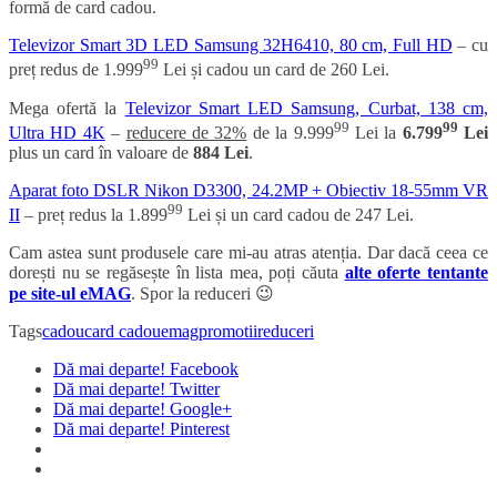
formă de card cadou.
Televizor Smart 3D LED Samsung 32H6410, 80 cm, Full HD
– cu
99
preț redus de
1.999
Lei și cadou un card de 260 Lei.
Mega ofertă la
Televizor Smart LED Samsung, Curbat, 138 cm,
99
99
Ultra HD 4K
–
reducere de 32%
de la
9.999
Lei la
6.799
Lei
plus un card în valoare de
884 Lei
.
Aparat foto DSLR Nikon D3300, 24.2MP + Obiectiv 18-55mm VR
99
II
– preț redus la
1.899
Lei și un card cadou de 247 Lei.
Cam astea sunt produsele care mi-au atras atenția. Dar dacă ceea ce
dorești nu se regăsește în lista mea, poți căuta
alte oferte tentante
pe site-ul eMAG
. Spor la reduceri 😉
Tags
cadou
card cadou
emag
promotii
reduceri
Dă mai departe! Facebook
Dă mai departe! Twitter
Dă mai departe! Google+
Dă mai departe! Pinterest