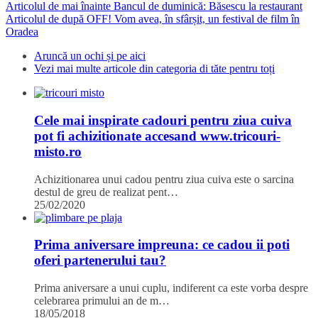
Articolul de mai înainte
Bancul de duminică: Băsescu la restaurant
Articolul de după
OFF! Vom avea, în sfârșit, un festival de film în
Oradea
Aruncă un ochi și pe aici
Vezi mai multe articole din categoria di tăte pentru toți
Cele mai inspirate cadouri pentru ziua cuiva
pot fi achizitionate accesand www.tricouri-
misto.ro
Achizitionarea unui cadou pentru ziua cuiva este o sarcina
destul de greu de realizat pent…
25/02/2020
Prima aniversare impreuna: ce cadou ii poti
oferi partenerului tau?
Prima aniversare a unui cuplu, indiferent ca este vorba despre
celebrarea primului an de m…
18/05/2018