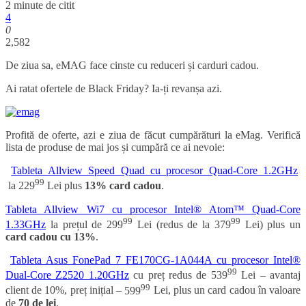
2 minute de citit
4
0
2,582
De ziua sa, eMAG face cinste cu reduceri și carduri cadou.
Ai ratat ofertele de Black Friday? Ia-ți revanșa azi.
Profită de oferte, azi e ziua de făcut cumpărături la eMag. Verifică
lista de produse de mai jos și cumpără ce ai nevoie:
Tableta Allview Speed Quad cu procesor Quad-Core 1.2GHz
99
la
229
Lei plus
13% card cadou
.
Tableta Allview Wi7 cu procesor Intel® Atom™ Quad-Core
99
99
1.33GHz
la prețul de
299
Lei (redus de la
379
Lei
) plus un
card cadou cu 13%
.
Tableta Asus FonePad 7 FE170CG-1A044A cu procesor Intel®
99
Dual-Core Z2520 1.20GHz
cu preț redus de
539
Lei – avantaj
99
client de 10%, preț inițial –
599
Lei, plus un card cadou în valoare
de
70 de lei
.