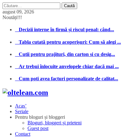
Caută
după:
august 09, 2026
Noutăți!!!
Decizii interne în firmă și riscul penal: când...
Tabla cutată pentru acoperișuri: Cum să alegi ...
Cutii pentru prajituri, din carton si cu desig...
Ar trebui înlocuite anvelopele chiar dacă mai ...
Cum poti avea facturi personalizate de calitat...
Acas’
Seriale
Pentru bloguri și bloggeri
Bloguri, bloggeri și prieteni
Guest post
Contact