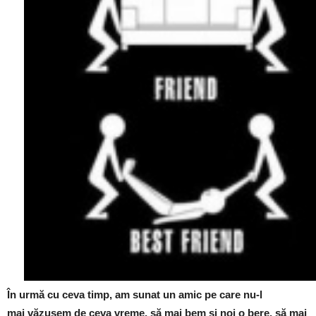
În urmă cu ceva timp, am sunat un amic pe care nu-l
mai văzusem de ceva vreme, să mai bem și noi o bere, să mai