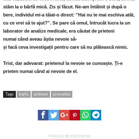
stăm la o bârfă mică. Zis și făcut. Ne-am întâlnit și după o
bere, individul mi-a tăiat-o direct: “Hai nu te mai eschiva atât,
cu ce vrei să te ajut?”
. Se pare c
ă
omul, întrucât lucra la un
laborator de analize medicale, era c
ă
utat de prieteni
numai când aveau ăștia nevoie s
ă
-
și facă ceva investigații pentru care s
ă
nu plătească nimic.
Trist, dar adevarat: prietenul la nevoie se cunoaște. Ți-e
prieten numai când ai nevoie de el.
Tags
barfa
prieteni
proverbe
Articolul de mai înainte