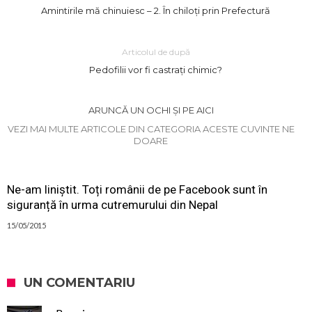
Amintirile mă chinuiesc – 2. În chiloți prin Prefectură
Articolul de după
Pedofilii vor fi castrați chimic?
ARUNCĂ UN OCHI ȘI PE AICI
VEZI MAI MULTE ARTICOLE DIN CATEGORIA ACESTE CUVINTE NE
DOARE
Ne-am liniștit. Toți românii de pe Facebook sunt în
siguranță în urma cutremurului din Nepal
15/05/2015
UN COMENTARIU