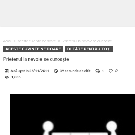
Acas'
aceste cuvinte ne doare
Prietenul la nevoie se cunoaște
ACESTE CUVINTE NE DOARE
DI TĂTE PENTRU TOȚI
Prietenul la nevoie se cunoaște
Adăugat în
28/11/2011
39 secunde de citit
1
0
1,885