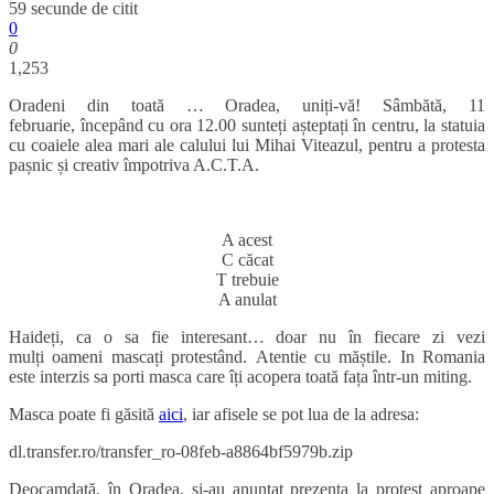
59 secunde de citit
0
0
1,253
Oradeni din toată … Oradea, uniți-vă! Sâmbătă, 11
februarie, începând cu ora 12.00 sunteți așteptați în centru, la statuia
cu coaiele alea mari ale calului lui Mihai Viteazul, pentru a protesta
pașnic și creativ împotriva A.C.T.A.
A acest
C căcat
T trebuie
A anulat
Haideți, ca o sa fie interesant… doar nu în fiecare zi vezi
mulți oameni mascați protestând. Atentie cu măștile. In Romania
este interzis sa porti masca care îți acopera toată fața într-un miting.
Masca poate fi găsită
aici
, iar afisele se pot lua de la adresa:
dl.transfer.ro/
transfer_ro-08feb-a8864bf5979b.
zip
Deocamdată, în Oradea, și-au anunțat prezența la protest aproape