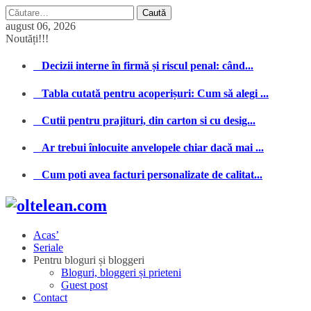
Caută
după:
august 06, 2026
Noutăți!!!
Decizii interne în firmă și riscul penal: când...
Tabla cutată pentru acoperișuri: Cum să alegi ...
Cutii pentru prajituri, din carton si cu desig...
Ar trebui înlocuite anvelopele chiar dacă mai ...
Cum poti avea facturi personalizate de calitat...
Acas’
Seriale
Pentru bloguri și bloggeri
Bloguri, bloggeri și prieteni
Guest post
Contact