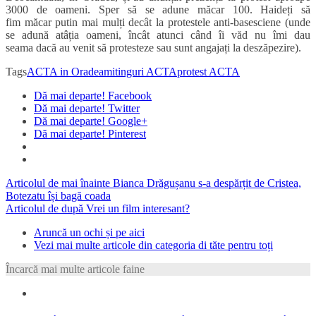
3000 de oameni. Sper să se adune măcar 100. Haideți să
fim măcar putin mai mulți decât la protestele anti-basesciene (unde
se adună atâția oameni, încât atunci când îi văd nu îmi dau
seama dacă au venit să protesteze sau sunt angajați la deszăpezire).
Tags
ACTA in Oradea
mitinguri ACTA
protest ACTA
Dă mai departe! Facebook
Dă mai departe! Twitter
Dă mai departe! Google+
Dă mai departe! Pinterest
Articolul de mai înainte
Bianca Drăgușanu s-a despărțit de Cristea,
Botezatu își bagă coada
Articolul de după
Vrei un film interesant?
Aruncă un ochi și pe aici
Vezi mai multe articole din categoria di tăte pentru toți
Încarcă mai multe articole faine