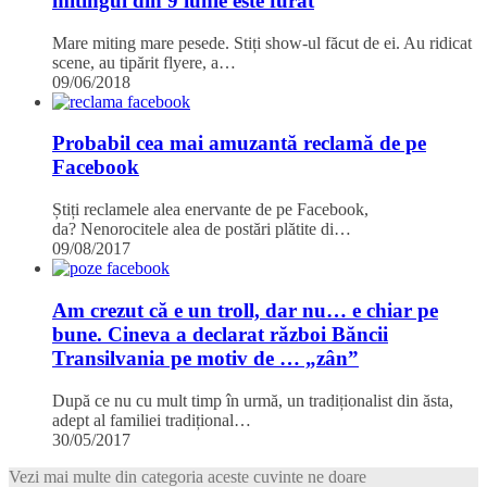
mitingul din 9 iunie este furat
Mare miting mare pesede. Stiți show-ul făcut de ei. Au ridicat
scene, au tipărit flyere, a…
09/06/2018
Probabil cea mai amuzantă reclamă de pe
Facebook
Știți reclamele alea enervante de pe Facebook,
da? Nenorocitele alea de postări plătite di…
09/08/2017
Am crezut că e un troll, dar nu… e chiar pe
bune. Cineva a declarat război Băncii
Transilvania pe motiv de … „zân”
După ce nu cu mult timp în urmă, un tradiționalist din ăsta,
adept al familiei tradițional…
30/05/2017
Vezi mai multe din categoria aceste cuvinte ne doare