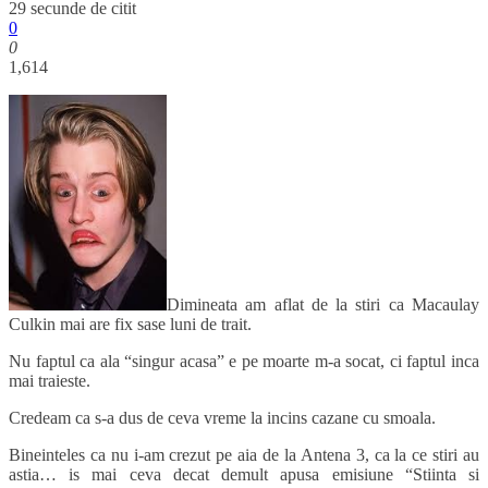
29 secunde de citit
0
0
1,614
Dimineata am aflat de la stiri ca Macaulay
Culkin mai are fix sase luni de trait.
Nu faptul ca ala “singur acasa” e pe moarte m-a socat, ci faptul inca
mai traieste.
Credeam ca s-a dus de ceva vreme la incins cazane cu smoala.
Bineinteles ca nu i-am crezut pe aia de la Antena 3, ca la ce stiri au
astia… is mai ceva decat demult apusa emisiune “Stiinta si