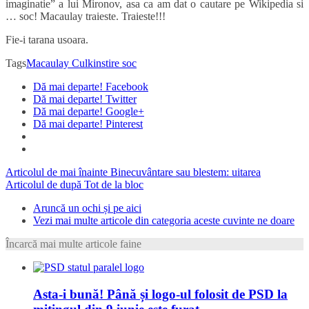
imaginatie” a lui Mironov, asa ca am dat o cautare pe Wikipedia si
… soc! Macaulay traieste. Traieste!!!
Fie-i tarana usoara.
Tags
Macaulay Culkin
stire soc
Dă mai departe! Facebook
Dă mai departe! Twitter
Dă mai departe! Google+
Dă mai departe! Pinterest
Articolul de mai înainte
Binecuvântare sau blestem: uitarea
Articolul de după
Tot de la bloc
Aruncă un ochi și pe aici
Vezi mai multe articole din categoria aceste cuvinte ne doare
Încarcă mai multe articole faine
Asta-i bună! Până și logo-ul folosit de PSD la