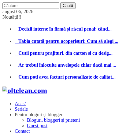
Caută
după:
august 06, 2026
Noutăți!!!
Decizii interne în firmă și riscul penal: când...
Tabla cutată pentru acoperișuri: Cum să alegi ...
Cutii pentru prajituri, din carton si cu desig...
Ar trebui înlocuite anvelopele chiar dacă mai ...
Cum poti avea facturi personalizate de calitat...
Acas’
Seriale
Pentru bloguri și bloggeri
Bloguri, bloggeri și prieteni
Guest post
Contact