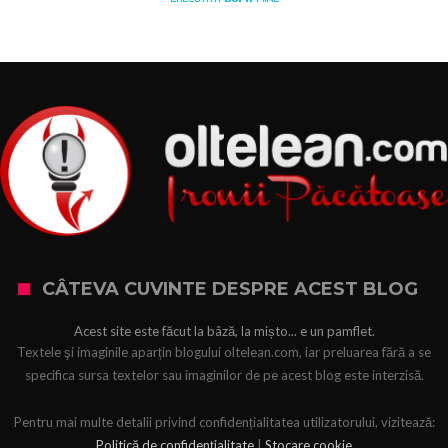
CÂTEVA CUVINTE DESPRE ACEST BLOG
Acest site este făcut la bâză, la mișto... e un pamflet.
Textele şi imaginile aparțin blogului oltelean.com, iar preluarea fără a se
specifica sursa textelor sau imaginilor de pe acest blog este interzisă.
Pentru mai multe detalii privind confidențialitatea utilizatorului, vizitează:
Politică de confidențialitate
|
Stocare cookie