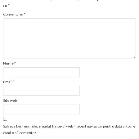
cu
*
Comentariu
*
Nume
*
Email
*
Site web
Salvează-mi numele, emailul și site-ul web în acest navigator pentru data viitoare
când o să comentez.