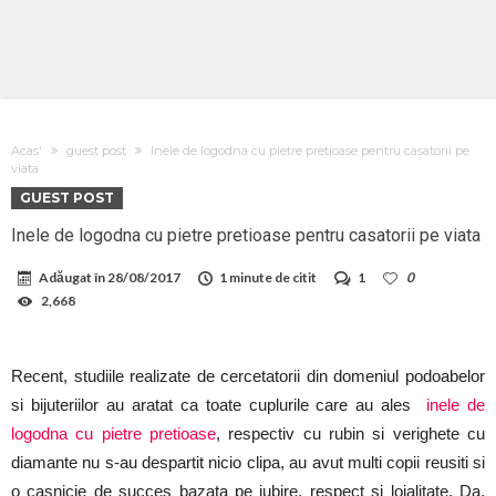
Acas'
guest post
Inele de logodna cu pietre pretioase pentru casatorii pe
viata
GUEST POST
Inele de logodna cu pietre pretioase pentru casatorii pe viata
Adăugat în
28/08/2017
1 minute de citit
1
0
2,668
Recent, studiile realizate de cercetatorii din domeniul podoabelor
si bijuteriilor au aratat ca toate cuplurile care au ales
inele de
logodna cu pietre pretioase
, respectiv cu rubin si verighete cu
diamante nu s-au despartit nicio clipa, au avut multi copii reusiti si
o casnicie de succes bazata pe iubire, respect si loialitate. Da,