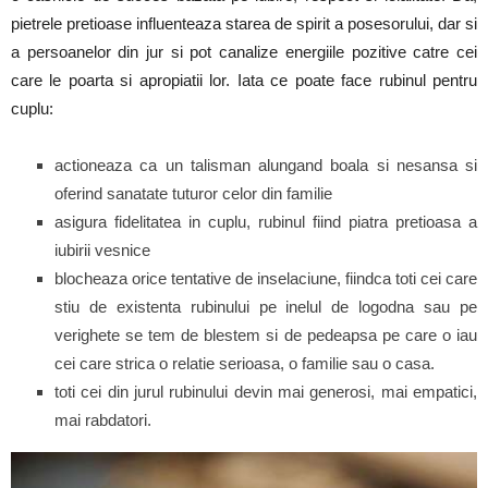
pietrele pretioase influenteaza starea de spirit a posesorului, dar si
a persoanelor din jur si pot canalize energiile pozitive catre cei
care le poarta si apropiatii lor. Iata ce poate face rubinul pentru
cuplu:
actioneaza ca un talisman alungand boala si nesansa si
oferind sanatate tuturor celor din familie
asigura fidelitatea in cuplu, rubinul fiind piatra pretioasa a
iubirii vesnice
blocheaza orice tentative de inselaciune, fiindca toti cei care
stiu de existenta rubinului pe inelul de logodna sau pe
verighete se tem de blestem si de pedeapsa pe care o iau
cei care strica o relatie serioasa, o familie sau o casa.
toti cei din jurul rubinului devin mai generosi, mai empatici,
mai rabdatori.