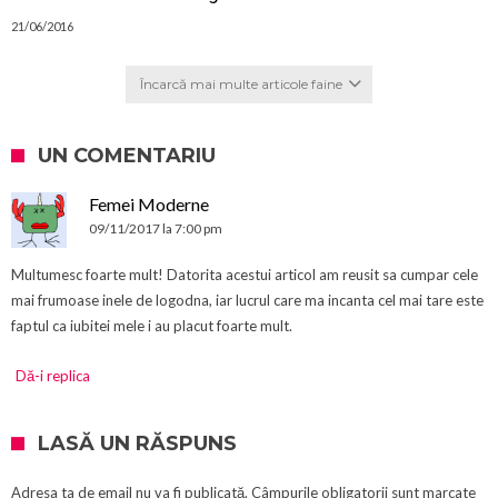
21/06/2016
Încarcă mai multe articole faine
UN COMENTARIU
Femei Moderne
09/11/2017 la 7:00 pm
Multumesc foarte mult! Datorita acestui articol am reusit sa cumpar cele
mai frumoase inele de logodna, iar lucrul care ma incanta cel mai tare este
faptul ca iubitei mele i au placut foarte mult.
Dă-i replica
LASĂ UN RĂSPUNS
Adresa ta de email nu va fi publicată.
Câmpurile obligatorii sunt marcate