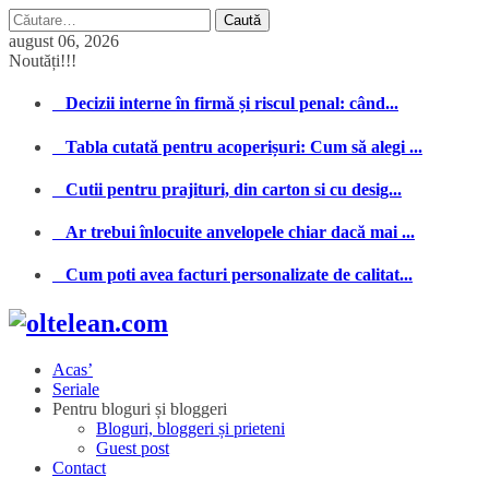
Caută
după:
august 06, 2026
Noutăți!!!
Decizii interne în firmă și riscul penal: când...
Tabla cutată pentru acoperișuri: Cum să alegi ...
Cutii pentru prajituri, din carton si cu desig...
Ar trebui înlocuite anvelopele chiar dacă mai ...
Cum poti avea facturi personalizate de calitat...
Acas’
Seriale
Pentru bloguri și bloggeri
Bloguri, bloggeri și prieteni
Guest post
Contact