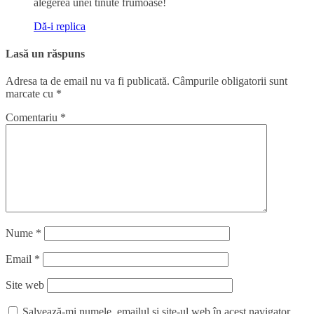
alegerea unei tinute frumoase!
Dă-i replica
Lasă un răspuns
Adresa ta de email nu va fi publicată.
Câmpurile obligatorii sunt
marcate cu
*
Comentariu
*
Nume
*
Email
*
Site web
Salvează-mi numele, emailul și site-ul web în acest navigator