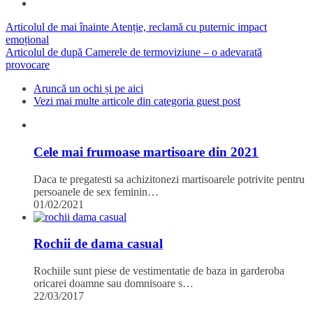
Articolul de mai înainte
Atenție, reclamă cu puternic impact
emoțional
Articolul de după
Camerele de termoviziune – o adevarată
provocare
Aruncă un ochi și pe aici
Vezi mai multe articole din categoria guest post
Cele mai frumoase martisoare din 2021
Daca te pregatesti sa achizitonezi martisoarele potrivite pentru
persoanele de sex feminin…
01/02/2021
Rochii de dama casual
Rochiile sunt piese de vestimentatie de baza in garderoba
oricarei doamne sau domnisoare s…
22/03/2017