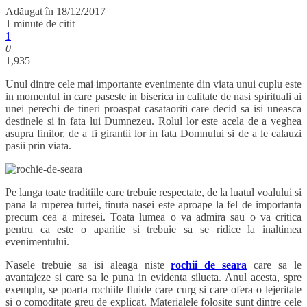
Adăugat în
18/12/2017
1 minute de citit
1
0
1,935
Unul dintre cele mai importante evenimente din viata unui cuplu este
in momentul in care paseste in biserica in calitate de nasi spirituali ai
unei perechi de tineri proaspat casataoriti care decid sa isi uneasca
destinele si in fata lui Dumnezeu. Rolul lor este acela de a veghea
asupra finilor, de a fi girantii lor in fata Domnului si de a le calauzi
pasii prin viata.
Pe langa toate traditiile care trebuie respectate, de la luatul voalului si
pana la ruperea turtei, tinuta nasei este aproape la fel de importanta
precum cea a miresei. Toata lumea o va admira sau o va critica
pentru ca este o aparitie si trebuie sa se ridice la inaltimea
evenimentului.
Nasele trebuie sa isi aleaga niste
rochii de seara
care sa le
avantajeze si care sa le puna in evidenta silueta. Anul acesta, spre
exemplu, se poarta rochiile fluide care curg si care ofera o lejeritate
si o comoditate greu de explicat. Materialele folosite sunt dintre cele