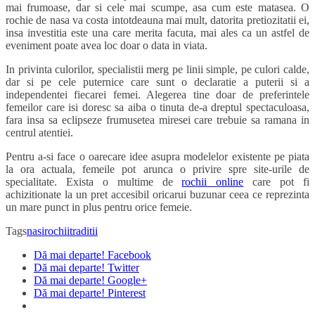
mai frumoase, dar si cele mai scumpe, asa cum este matasea. O
rochie de nasa va costa intotdeauna mai mult, datorita pretiozitatii ei,
insa investitia este una care merita facuta, mai ales ca un astfel de
eveniment poate avea loc doar o data in viata.
In privinta culorilor, specialistii merg pe linii simple, pe culori calde,
dar si pe cele puternice care sunt o declaratie a puterii si a
independentei fiecarei femei. Alegerea tine doar de preferintele
femeilor care isi doresc sa aiba o tinuta de-a dreptul spectaculoasa,
fara insa sa eclipseze frumusetea miresei care trebuie sa ramana in
centrul atentiei.
Pentru a-si face o oarecare idee asupra modelelor existente pe piata
la ora actuala, femeile pot arunca o privire spre site-urile de
specialitate. Exista o multime de
rochii online
care pot fi
achizitionate la un pret accesibil oricarui buzunar ceea ce reprezinta
un mare punct in plus pentru orice femeie.
Tags
nasi
rochii
traditii
Dă mai departe! Facebook
Dă mai departe! Twitter
Dă mai departe! Google+
Dă mai departe! Pinterest