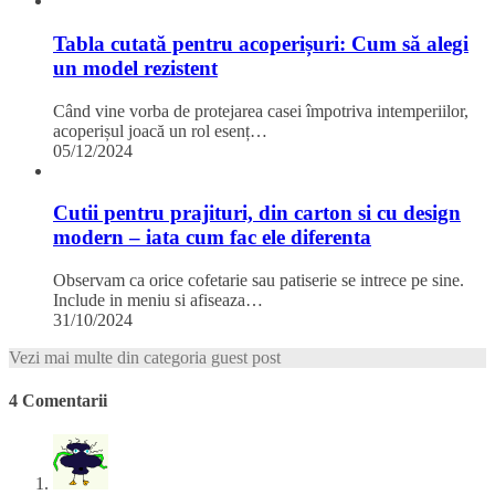
Tabla cutată pentru acoperișuri: Cum să alegi
un model rezistent
Când vine vorba de protejarea casei împotriva intemperiilor,
acoperișul joacă un rol esenț…
05/12/2024
Cutii pentru prajituri, din carton si cu design
modern – iata cum fac ele diferenta
Observam ca orice cofetarie sau patiserie se intrece pe sine.
Include in meniu si afiseaza…
31/10/2024
Vezi mai multe din categoria guest post
4 Comentarii