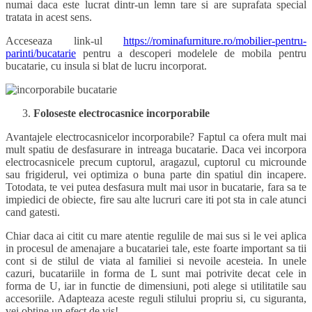
numai daca este lucrat dintr-un lemn tare si are suprafata special
tratata in acest sens.
Acceseaza link-ul
https://rominafurniture.ro/mobilier-pentru-
parinti/bucatarie
pentru a descoperi modelele de mobila pentru
bucatarie, cu insula si blat de lucru incorporat.
Foloseste electrocasnice incorporabile
Avantajele electrocasnicelor incorporabile? Faptul ca ofera mult mai
mult spatiu de desfasurare in intreaga bucatarie. Daca vei incorpora
electrocasnicele precum cuptorul, aragazul, cuptorul cu microunde
sau frigiderul, vei optimiza o buna parte din spatiul din incapere.
Totodata, te vei putea desfasura mult mai usor in bucatarie, fara sa te
impiedici de obiecte, fire sau alte lucruri care iti pot sta in cale atunci
cand gatesti.
Chiar daca ai citit cu mare atentie regulile de mai sus si le vei aplica
in procesul de amenajare a bucatariei tale, este foarte important sa tii
cont si de stilul de viata al familiei si nevoile acesteia. In unele
cazuri, bucatariile in forma de L sunt mai potrivite decat cele in
forma de U, iar in functie de dimensiuni, poti alege si utilitatile sau
accesoriile. Adapteaza aceste reguli stilului propriu si, cu siguranta,
vei obtine un efect de vis!