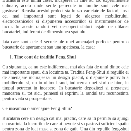
Bucataria este inima casei, incaperea in care au loc experimentele
culinare, acolo unde serile petrecute in familie sunt cele mai
gustoase! Reusita acestui proiect sta intr-o varietate de factori, insa
cei mai importanti sunt legati de alegerea mobilierului,
electrocasnicelor si dispunerea accesoriilor si instrumentelor de
lucru. In aceste randuri vei descoperi sfaturi legate de utilarea
bucatariei, indiferent de dimensiunea spatiului.
Iata care sunt cele 3 secrete ale unei amenajari perfecte pentru o
bucatarie de apartament sau una spatioasa, la casa:
Tine cont de traditia Feng Shui
Cu siguranta, ea nu este indiferenta, mai ales fata de unul dintre cele
mai importante spatii din locuinta ta. Traditia Feng-Shui si regulile ei
de amenajare incurajeaza un design placut, o dispunere potrivita a
mobilierului si, nu in ultimul rand, inducerea unei stari de bine, in
timpul petrecut in incapere. In bucatarie depozitezi si pregatesti
mancarea si, tot aici, primesti si exprimi la randul tau recunostinta
pentru viata si prosperitate.
Ce inseamna o amenajare Feng-Shui?
Bucataria cere un design cat mai practic, care sa iti permita sa ajungi
cu usurinta la lucrurile de care ai nevoie si sa pastrezi suficient spatiu
pentru zona de luat masa si zona de gatit. Una din regulile feng-shui