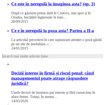
Ce este în neregulă la imaginea asta? (ep. 3)
După ce găsisem prima dată în Craiova, mai apoi și în
Oradea, bucătării înghesuite în baie…
28/09/2015
Ce e în neregulă la poza asta? Partea a II-a
La articolul precedent în care supuneam atenției o poză găsită
pe un site de imobiliare, c…
24/01/2015
Încarcă mai multe articole faine
Decizii interne în firmă și riscul penal: când
managementul poate atrage răspundere
juridică?
Unele decizii de business par interne și fără consecințe în
afara firmei. Totuși, în anumi…
14/03/2026