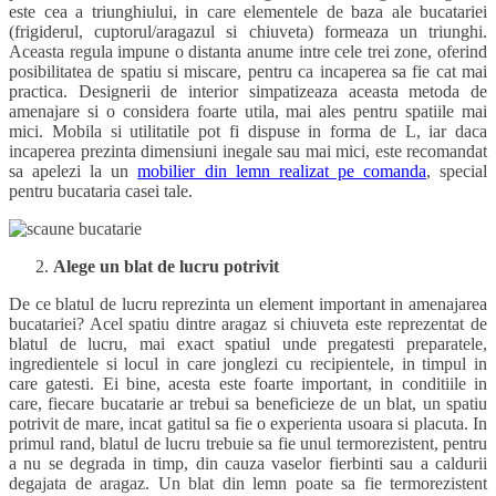
este cea a triunghiului, in care elementele de baza ale bucatariei
(frigiderul, cuptorul/aragazul si chiuveta) formeaza un triunghi.
Aceasta regula impune o distanta anume intre cele trei zone, oferind
posibilitatea de spatiu si miscare, pentru ca incaperea sa fie cat mai
practica. Designerii de interior simpatizeaza aceasta metoda de
amenajare si o considera foarte utila, mai ales pentru spatiile mai
mici. Mobila si utilitatile pot fi dispuse in forma de L, iar daca
incaperea prezinta dimensiuni inegale sau mai mici, este recomandat
sa apelezi la un
mobilier din lemn realizat pe comanda
, special
pentru bucataria casei tale.
Alege un blat de lucru potrivit
De ce blatul de lucru reprezinta un element important in amenajarea
bucatariei? Acel spatiu dintre aragaz si chiuveta este reprezentat de
blatul de lucru, mai exact spatiul unde pregatesti preparatele,
ingredientele si locul in care jonglezi cu recipientele, in timpul in
care gatesti. Ei bine, acesta este foarte important, in conditiile in
care, fiecare bucatarie ar trebui sa beneficieze de un blat, un spatiu
potrivit de mare, incat gatitul sa fie o experienta usoara si placuta. In
primul rand, blatul de lucru trebuie sa fie unul termorezistent, pentru
a nu se degrada in timp, din cauza vaselor fierbinti sau a caldurii
degajata de aragaz. Un blat din lemn poate sa fie termorezistent