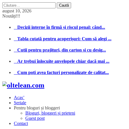
Caută
după:
august 10, 2026
Noutăți!!!
Decizii interne în firmă și riscul penal: când...
Tabla cutată pentru acoperișuri: Cum să alegi ...
Cutii pentru prajituri, din carton si cu desig...
Ar trebui înlocuite anvelopele chiar dacă mai ...
Cum poti avea facturi personalizate de calitat...
Acas’
Seriale
Pentru bloguri și bloggeri
Bloguri, bloggeri și prieteni
Guest post
Contact