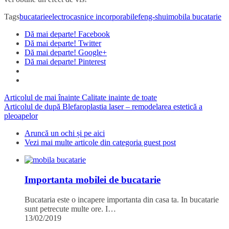
Tags
bucatarie
electrocasnice incorporabile
feng-shui
mobila bucatarie
Dă mai departe! Facebook
Dă mai departe! Twitter
Dă mai departe! Google+
Dă mai departe! Pinterest
Articolul de mai înainte
Calitate inainte de toate
Articolul de după
Blefaroplastia laser – remodelarea estetică a
pleoapelor
Aruncă un ochi și pe aici
Vezi mai multe articole din categoria guest post
Importanta mobilei de bucatarie
Bucataria este o incapere importanta din casa ta. In bucatarie
sunt petrecute multe ore. I…
13/02/2019