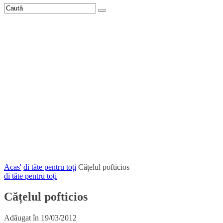
Acas'
di tăte pentru toți
Cățelul pofticios
di tăte pentru toți
Cățelul pofticios
Adăugat în
19/03/2012