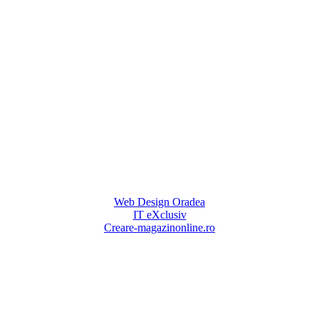
Web Design Oradea
IT eXclusiv
Creare-magazinonline.ro