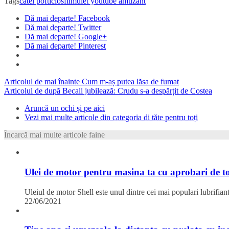
Tags
catel pofticios
filmulet youtube amuzant
Dă mai departe! Facebook
Dă mai departe! Twitter
Dă mai departe! Google+
Dă mai departe! Pinterest
Articolul de mai înainte
Cum m-aș putea lăsa de fumat
Articolul de după
Becali jubilează: Crudu s-a despărțit de Costea
Aruncă un ochi și pe aici
Vezi mai multe articole din categoria di tăte pentru toți
Încarcă mai multe articole faine
Ulei de motor pentru masina ta cu aprobari de to
Uleiul de motor Shell este unul dintre cei mai populari lubrifia
22/06/2021