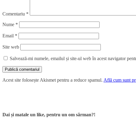
Comentariu
*
Nume
*
Email
*
Site web
Salvează-mi numele, emailul și site-ul web în acest navigator pent
Acest site folosește Akismet pentru a reduce spamul.
Află cum sunt pro
Dai și matale un like, pentru un om sărman?!