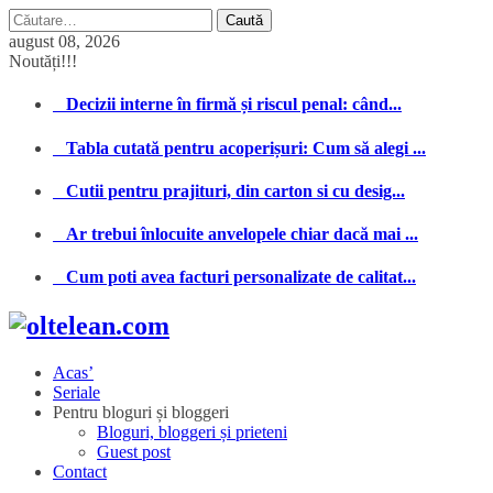
Caută
după:
august 08, 2026
Noutăți!!!
Decizii interne în firmă și riscul penal: când...
Tabla cutată pentru acoperișuri: Cum să alegi ...
Cutii pentru prajituri, din carton si cu desig...
Ar trebui înlocuite anvelopele chiar dacă mai ...
Cum poti avea facturi personalizate de calitat...
Acas’
Seriale
Pentru bloguri și bloggeri
Bloguri, bloggeri și prieteni
Guest post
Contact