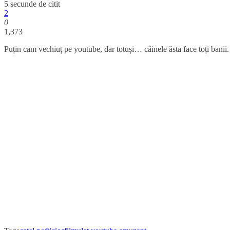
5 secunde de citit
2
0
1,373
Puțin cam vechiuț pe youtube, dar totuși… câinele ăsta face toți banii.