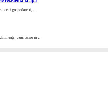
le rezistenta la apa
casnice si gospodaresti, …
 dimineața, până târziu în …