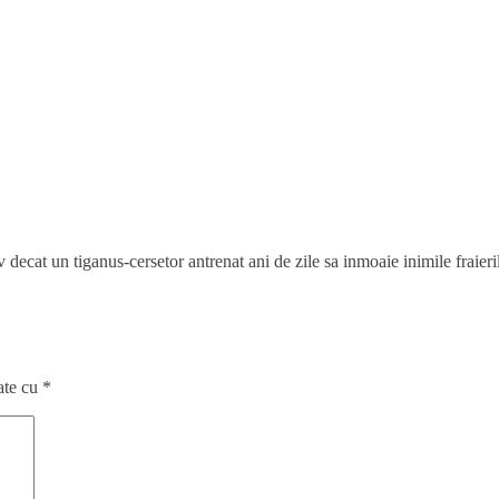
ecat un tiganus-cersetor antrenat ani de zile sa inmoaie inimile fraieri
ate cu
*