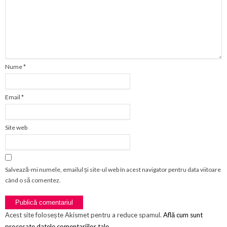
Nume
*
Email
*
Site web
Salvează-mi numele, emailul și site-ul web în acest navigator pentru data viitoare
când o să comentez.
Acest site folosește Akismet pentru a reduce spamul.
Află cum sunt
procesate datele comentariilor tale
.