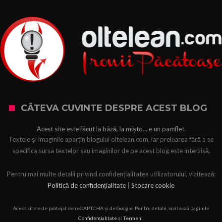
CÂTEVA CUVINTE DESPRE ACEST BLOG
Acest site este făcut la bâză, la mișto... e un pamflet.
Textele şi imaginile aparțin blogului oltelean.com, iar preluarea fără a se
specifica sursa textelor sau imaginilor de pe acest blog este interzisă.
Pentru mai multe detalii privind confidențialitatea utilizatorului, vizitează:
Politică de confidențialitate
|
Stocare cookie
Acest site este protejat de reCAPTCHA și de Google. Pentru detalii, vizitează paginile
Confidențialitate
și
Termeni
.