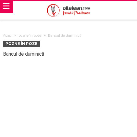
Acas'
pozne în poze
Bancul de duminică
POZNE ÎN POZE
Bancul de duminică