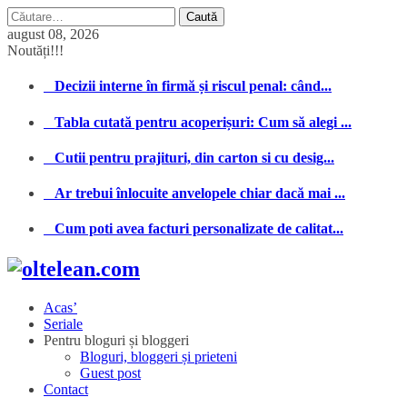
Caută
după:
august 08, 2026
Noutăți!!!
Decizii interne în firmă și riscul penal: când...
Tabla cutată pentru acoperișuri: Cum să alegi ...
Cutii pentru prajituri, din carton si cu desig...
Ar trebui înlocuite anvelopele chiar dacă mai ...
Cum poti avea facturi personalizate de calitat...
Acas’
Seriale
Pentru bloguri și bloggeri
Bloguri, bloggeri și prieteni
Guest post
Contact