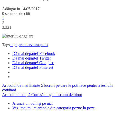
Adăugat în
14/05/2017
0 secunde de citit
1
2
3,321
Tags
angajare
interviu
raspuns
Dă mai departe! Facebook
Dă mai departe! Twitter
Dă mai departe! Google+
Dă mai departe! Pinterest
Articolul de mai înainte
5 lucruri pe care le poti face pentru a iesi din
cotidian!
Articolul de după
Cum să alegi un scaun de birou
Aruncă un ochi și pe aici
Vezi mai multe articole din categoria pozne în poze