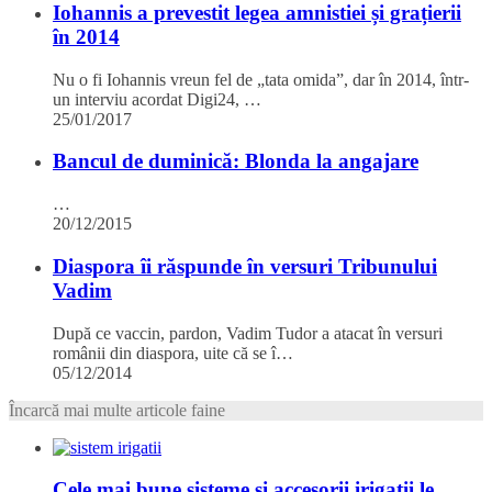
Iohannis a prevestit legea amnistiei și grațierii
în 2014
Nu o fi Iohannis vreun fel de „tata omida”, dar în 2014, într-
un interviu acordat Digi24, …
25/01/2017
Bancul de duminică: Blonda la angajare
…
20/12/2015
Diaspora îi răspunde în versuri Tribunului
Vadim
După ce vaccin, pardon, Vadim Tudor a atacat în versuri
românii din diaspora, uite că se î…
05/12/2014
Încarcă mai multe articole faine
Cele mai bune sisteme si accesorii irigatii le