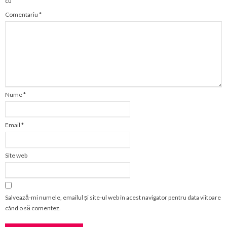
cu
*
Comentariu
*
Nume
*
Email
*
Site web
Salvează-mi numele, emailul și site-ul web în acest navigator pentru data viitoare
când o să comentez.