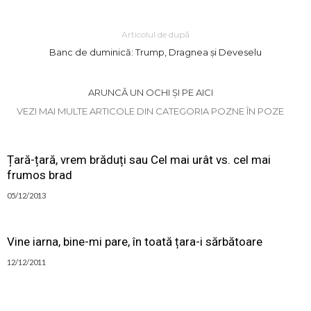
Articolul de după
Banc de duminică: Trump, Dragnea și Deveselu
ARUNCĂ UN OCHI ȘI PE AICI
VEZI MAI MULTE ARTICOLE DIN CATEGORIA POZNE ÎN POZE
Țară-țară, vrem brăduți sau Cel mai urât vs. cel mai
frumos brad
05/12/2013
Vine iarna, bine-mi pare, în toată țara-i sărbătoare
12/12/2011