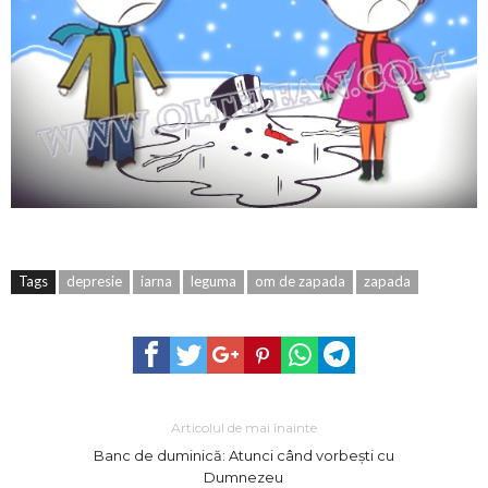
Tags
depresie
iarna
leguma
om de zapada
zapada
Articolul de mai înainte
Banc de duminică: Atunci când vorbești cu
Dumnezeu