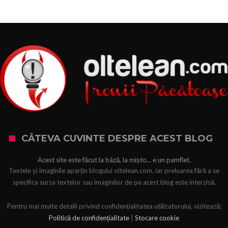
CÂTEVA CUVINTE DESPRE ACEST BLOG
Acest site este făcut la bâză, la mișto... e un pamflet.
Textele şi imaginile aparțin blogului oltelean.com, iar preluarea fără a se
specifica sursa textelor sau imaginilor de pe acest blog este interzisă.
Pentru mai multe detalii privind confidențialitatea utilizatorului, vizitează:
Politică de confidențialitate
|
Stocare cookie