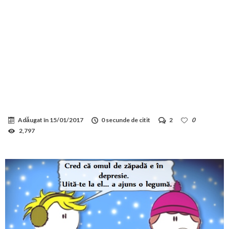
Adăugat în
15/01/2017
0 secunde de citit
2
0
2,797