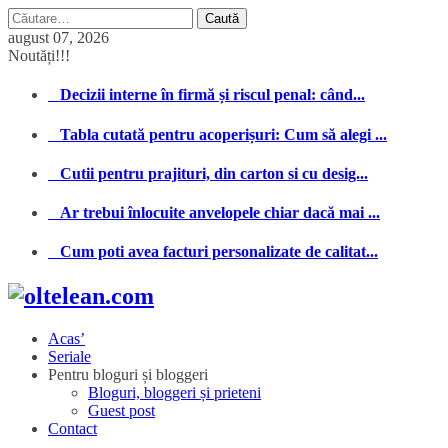
Caută
după:
august 07, 2026
Noutăți!!!
Decizii interne în firmă și riscul penal: când...
Tabla cutată pentru acoperișuri: Cum să alegi ...
Cutii pentru prajituri, din carton si cu desig...
Ar trebui înlocuite anvelopele chiar dacă mai ...
Cum poti avea facturi personalizate de calitat...
Acas’
Seriale
Pentru bloguri și bloggeri
Bloguri, bloggeri și prieteni
Guest post
Contact