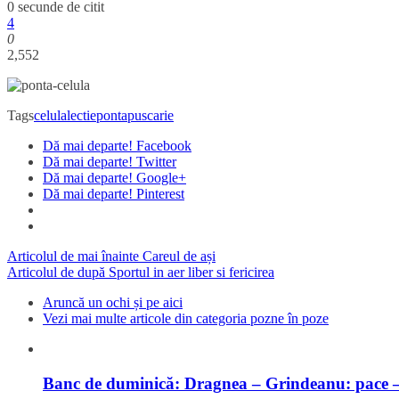
0 secunde de citit
4
0
2,552
Tags
celula
lectie
ponta
puscarie
Dă mai departe! Facebook
Dă mai departe! Twitter
Dă mai departe! Google+
Dă mai departe! Pinterest
Articolul de mai înainte
Careul de ași
Articolul de după
Sportul in aer liber si fericirea
Aruncă un ochi și pe aici
Vezi mai multe articole din categoria pozne în poze
Banc de duminică: Dragnea – Grindeanu: pace –