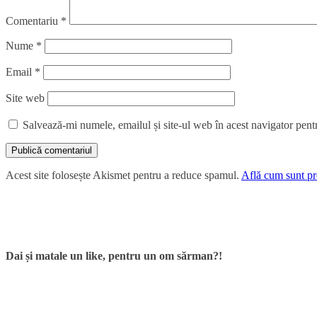
Comentariu
*
Nume
*
Email
*
Site web
Salvează-mi numele, emailul și site-ul web în acest navigator pent
Acest site folosește Akismet pentru a reduce spamul.
Află cum sunt pro
Dai și matale un like, pentru un om sărman?!