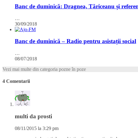
Banc de duminică: Dragnea, Tăriceanu și refer
…
30/09/2018
Banc de duminică – Radio pentru asistații social
…
08/07/2018
Vezi mai multe din categoria pozne în poze
4 Comentarii
multi da prosti
08/11/2015 la 3:29 pm