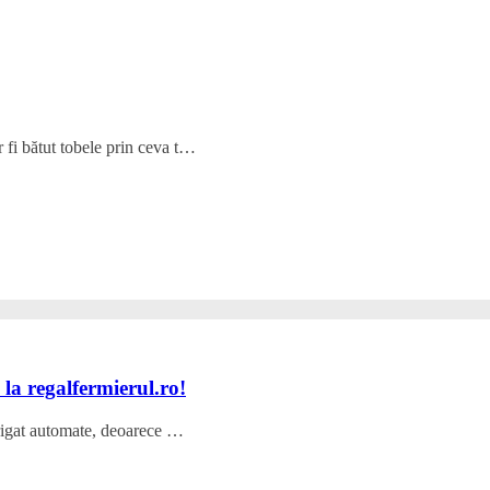
 fi bătut tobele prin ceva t…
m la regalfermierul.ro!
irigat automate, deoarece …