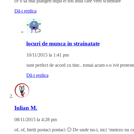
ce o sa mai plangeti dupa el toti astia care vreti sciimbare
Dă-i replica
locuri de munca in strainatate
10/11/2015 la 1:41 pm
sunt perfect de acord cu tine.. tomai acum s-o ivit protest
Dă-i replica
Iulian M.
08/11/2015 la 4:28 pm
of, of, bietii postaci pontaci 🙂 De unde nu-i, nici ‘mniezo nu c