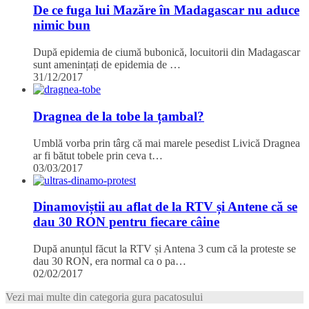
De ce fuga lui Mazăre în Madagascar nu aduce
nimic bun
După epidemia de ciumă bubonică, locuitorii din Madagascar
sunt amenințați de epidemia de …
31/12/2017
Dragnea de la tobe la țambal?
Umblă vorba prin târg că mai marele pesedist Livică Dragnea
ar fi bătut tobele prin ceva t…
03/03/2017
Dinamoviștii au aflat de la RTV și Antene că se
dau 30 RON pentru fiecare câine
După anunțul făcut la RTV și Antena 3 cum că la proteste se
dau 30 RON, era normal ca o pa…
02/02/2017
Vezi mai multe din categoria gura pacatosului