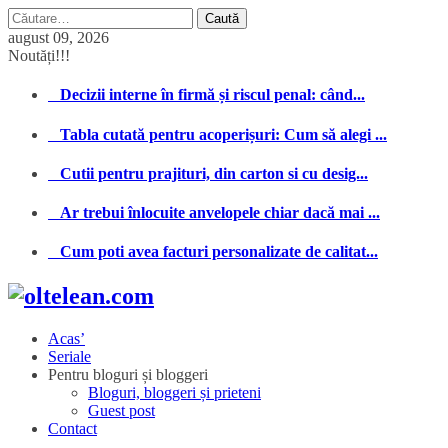
Caută
după:
august 09, 2026
Noutăți!!!
Decizii interne în firmă și riscul penal: când...
Tabla cutată pentru acoperișuri: Cum să alegi ...
Cutii pentru prajituri, din carton si cu desig...
Ar trebui înlocuite anvelopele chiar dacă mai ...
Cum poti avea facturi personalizate de calitat...
Acas’
Seriale
Pentru bloguri și bloggeri
Bloguri, bloggeri și prieteni
Guest post
Contact