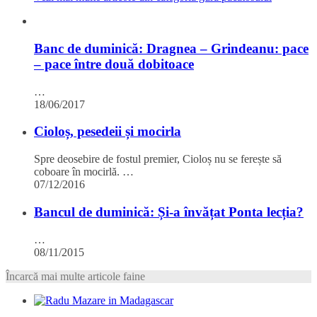
Banc de duminică: Dragnea – Grindeanu: pace
– pace între două dobitoace
…
18/06/2017
Cioloș, pesedeii și mocirla
Spre deosebire de fostul premier, Cioloș nu se ferește să
coboare în mocirlă. …
07/12/2016
Bancul de duminică: Și-a învățat Ponta lecția?
…
08/11/2015
Încarcă mai multe articole faine