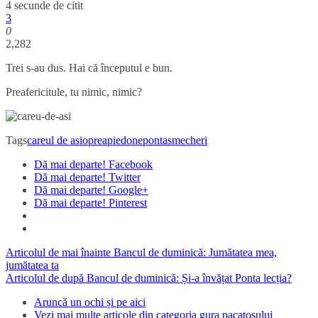
4 secunde de citit
3
0
2,282
Trei s-au dus. Hai că începutul e bun.
Preafericitule, tu nimic, nimic?
Tags
careul de asi
oprea
piedone
ponta
smecheri
Dă mai departe! Facebook
Dă mai departe! Twitter
Dă mai departe! Google+
Dă mai departe! Pinterest
Articolul de mai înainte
Bancul de duminică: Jumătatea mea,
jumătatea ta
Articolul de după
Bancul de duminică: Și-a învățat Ponta lecția?
Aruncă un ochi și pe aici
Vezi mai multe articole din categoria gura pacatosului