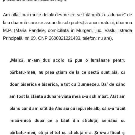
Am aflat mai multe detalii despre ce se întâmplă la „adunare” de
la o doamnă care se ascunde sub protecția anonimatului, doamna
M.P. (Maria Pandele, domiciliată în Murgeni, jud. Vaslui, strada
Principală, nr. 69, CNP 2690321221433, telefon: nu are).
„Maică, m-am dus acolo să pun o lumânare pentru
bărbatu-meu, nu prea știam de la ce sectă sunt ăia, că
doar biserica e biserică, e tot cu Dumnezeu. Da’ de când
am fost la sfânta adunare viața mea s-a schimbat. Atât am
plâns când am citit de Alis aia cu iepurele alb, că s-a făcut
mică-mică după ce a băut din sticluță, semăna cu
bărbatu-meu, că și el tot cu sticluța era. Și s-au făcut și