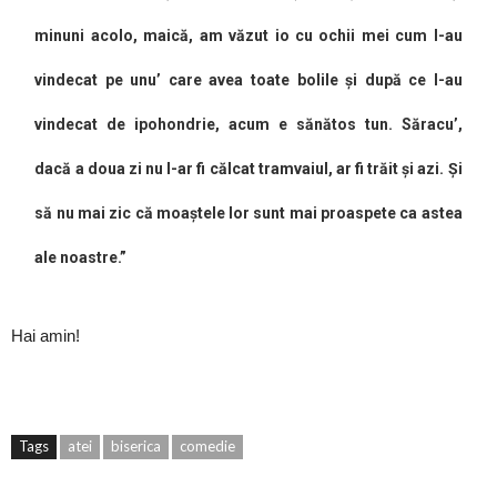
minuni acolo, maică, am văzut io cu ochii mei cum l-au
vindecat pe unu’ care avea toate bolile și după ce l-au
vindecat de ipohondrie, acum e sănătos tun. Săracu’,
dacă a doua zi nu l-ar fi călcat tramvaiul, ar fi trăit și azi. Și
să nu mai zic că moaștele lor sunt mai proaspete ca astea
ale noastre.”
Hai amin!
Tags
atei
biserica
comedie