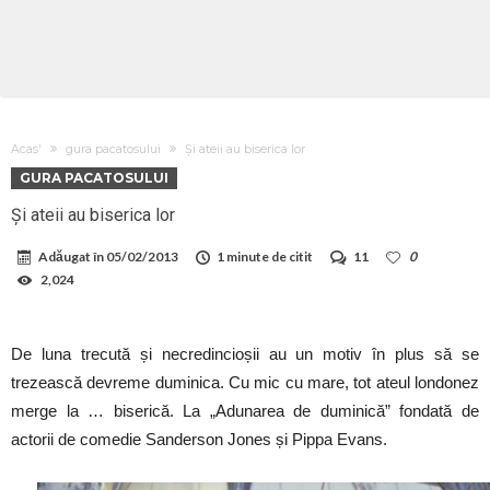
Acas'
gura pacatosului
Și ateii au biserica lor
GURA PACATOSULUI
Și ateii au biserica lor
Adăugat în
05/02/2013
1 minute de citit
11
0
2,024
De luna trecută și necredincioșii au un motiv în plus să se
trezească devreme duminica. Cu mic cu mare, tot ateul londonez
merge la … biserică. La „Adunarea de duminică” fondată de
actorii de comedie Sanderson Jones și Pippa Evans.