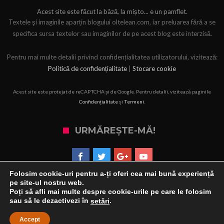
Acest site este făcut la bâză, la mișto... e un pamflet.
Textele şi imaginile aparțin blogului oltelean.com, iar preluarea fără a se
specifica sursa textelor sau imaginilor de pe acest blog este interzisă.
Pentru mai multe detalii privind confidențialitatea utilizatorului, vizitează:
Politică de confidențialitate
|
Stocare cookie
Acest site este protejat de reCAPTCHA și de Google. Pentru detalii, vizitează paginile
Confidențialitate
și
Termeni
.
URMĂREȘTE-MĂ!
Folosim cookie-uri pentru a-ți oferi cea mai bună experiență
pe site-ul nostru web.
Poți să afli mai multe despre cookie-urile pe care le folosim
sau să le dezactivezi în
.
setări
©
2026
| Blog realizat de
NOXMedia
Accept