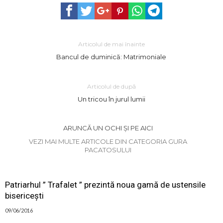
Articolul de mai înainte
Bancul de duminică: Matrimoniale
Articolul de după
Un tricou în jurul lumii
ARUNCĂ UN OCHI ȘI PE AICI
VEZI MAI MULTE ARTICOLE DIN CATEGORIA GURA
PACATOSULUI
Patriarhul ” Trafalet ” prezintă noua gamă de ustensile
bisericești
09/06/2016