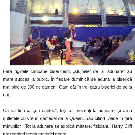
Fără rigidele canoane bisericești, „slujbele” de la „adunare” au
mare succes la public. În fiecare duminică se adună la biserică
mai bine de 300 de oameni. Cam cât în trei-patru biserici de pe la
noi.
Ca să fie mai „cu cântec”, toți cei prezenți la adunare își alină
sufletele cu vreun cântecel de la Queen. Sau citind „Alice în țara
minunilor”. Tot la adunare se explică mistere, fizicianul Harry Cliff
prezentând teoria materiei negre.