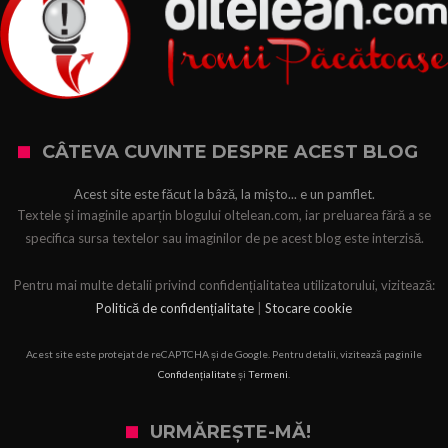
CÂTEVA CUVINTE DESPRE ACEST BLOG
Acest site este făcut la bâză, la mișto... e un pamflet.
Textele şi imaginile aparțin blogului oltelean.com, iar preluarea fără a se
specifica sursa textelor sau imaginilor de pe acest blog este interzisă.
Pentru mai multe detalii privind confidențialitatea utilizatorului, vizitează:
Politică de confidențialitate
|
Stocare cookie
Acest site este protejat de reCAPTCHA și de Google. Pentru detalii, vizitează paginile
Confidențialitate
și
Termeni
.
URMĂREȘTE-MĂ!