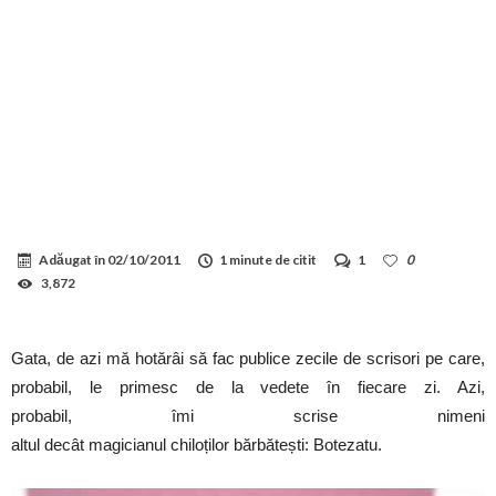
Adăugat în
02/10/2011
1 minute de citit
1
0
3,872
Gata, de azi mă hotărâi să fac publice zecile de scrisori pe care,
probabil, le primesc de la vedete în fiecare zi. Azi,
probabil, îmi scrise nimeni
altul decât magicianul chiloților bărbătești: Botezatu.