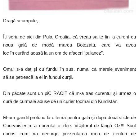
Dragă scumpule,
Îți scriu de aici din Pula, Croatia, că vreau sa te țin la curent cu
noua gală de modă marca Botezatu, care va avea
loc în curând acasă la un om de afaceri “pulanez”.
Omul s-a dat și cu fundul în sus, numai ca marele eveniment
să se petreacă la el în fundul curții.
Din păcate sunt un piC RĂCIT că m-a tras curentul și urmez o
cură de curmale aduse de un curier tocmai din Kurdistan.
M-am gandit profund la o temă pentru gală și după două sticle de
Courvoisier m-a curentat o idee: Vrăjitorul de lângă Oz!!! Sunt
curios cum va decurge prezentarea mea de centuri de