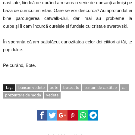
castitate, fiindcă de curând am scos o serie de cursanți admiși pe
bază de curriculum vitae. Oare se vor descurca? Au aprofundat ei
bine parcurgerea catwalk-ului, dar mai au probleme la
curbe și îi cam încurcă curelele și fundele cu cristale swarovski.
În speranța că am satisfăcut curiozitatea celor doi cititori ai tăi, te
pup dulce.
Pe curând, Bote.
Tags
bancuri vedete
bote
botezatu
centuri de castitae
cur
prezentare de moda
vedete