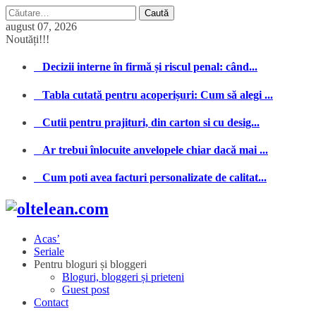
Caută
după:
august 07, 2026
Noutăți!!!
Decizii interne în firmă și riscul penal: când...
Tabla cutată pentru acoperișuri: Cum să alegi ...
Cutii pentru prajituri, din carton si cu desig...
Ar trebui înlocuite anvelopele chiar dacă mai ...
Cum poti avea facturi personalizate de calitat...
Acas’
Seriale
Pentru bloguri și bloggeri
Bloguri, bloggeri și prieteni
Guest post
Contact