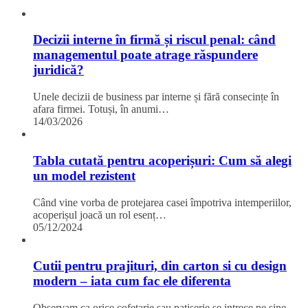
Decizii interne în firmă și riscul penal: când
managementul poate atrage răspundere
juridică?
Unele decizii de business par interne și fără consecințe în
afara firmei. Totuși, în anumi…
14/03/2026
Tabla cutată pentru acoperișuri: Cum să alegi
un model rezistent
Când vine vorba de protejarea casei împotriva intemperiilor,
acoperișul joacă un rol esenț…
05/12/2024
Cutii pentru prajituri, din carton si cu design
modern – iata cum fac ele diferenta
Observam ca orice cofetarie sau patiserie se intrece pe sine.