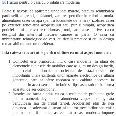
Poate fi nevoie de aplicarea unor idei marete, precum schimbarea
pardoselii, a gresiei, a faiantei, varuirea peretilor in culori la moda,
alimentarea casei cu apa (pentru locuintele de la tara), izolarea casei
pe exterior, renovarea acoperisului sau, pur si simplu, acoperirea
podelei cu niste covoare calduroase, moi, care sa se potriveasca cu
designul din interiorul fiecarei camere in parte. O casa cu
imbunatatiri tehnologice de varf, cu detalii practice si cu un design
remarcabil ramane un deziderat.
Iata cateva trucuri utile pentru obtinerea unui aspect modern:
Confortul este primordial intr-o casa moderna. In afara de
elementele si piesele de mobilier care asigura un design inedit,
opus celui traditional, in societatea de astazi devine de
importanta vitala existenta unor aparate electronice de ultima
generatie, care sa ofere racoarea sau caldura necesara in
locuinta. In acest sens, nu trebuie sa lipseasca sub nicio forma
aparatul de aer conditionat;
Intotdeauna iarna a adus cu ea o multime de probleme grele
pentru oameni, legate de abundenta zapezii, de gheata
periculoasa sau de frigul teribil. Acoperisul plin de nea
devenea un adevarat dusman al tuturor trecatorilor sau chiar
pentru membrii familiei, astfel incat o casa moderna impune