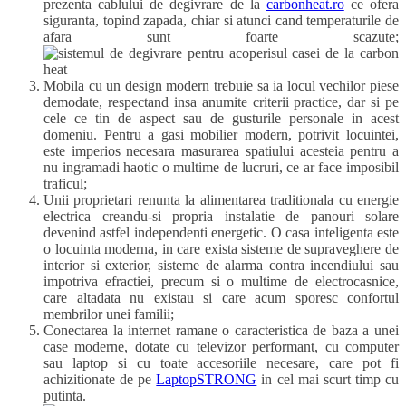
prezenta cablului de degivrare de la
carbonheat.ro
ce ofera
siguranta, topind zapada, chiar si atunci cand temperaturile de
afara sunt foarte scazute;
Mobila cu un design modern trebuie sa ia locul vechilor piese
demodate, respectand insa anumite criterii practice, dar si pe
cele ce tin de aspect sau de gusturile personale in acest
domeniu. Pentru a gasi mobilier modern, potrivit locuintei,
este imperios necesara masurarea spatiului acesteia pentru a
nu ingramadi haotic o multime de lucruri, ce ar face imposibil
traficul;
Unii proprietari renunta la alimentarea traditionala cu energie
electrica creandu-si propria instalatie de panouri solare
devenind astfel independenti energetic. O casa inteligenta este
o locuinta moderna, in care exista sisteme de supraveghere de
interior si exterior, sisteme de alarma contra incendiului sau
impotriva efractiei, precum si o multime de electrocasnice,
care altadata nu existau si care acum sporesc confortul
membrilor unei familii;
Conectarea la internet ramane o caracteristica de baza a unei
case moderne, dotate cu televizor performant, cu computer
sau laptop si cu toate accesoriile necesare, care pot fi
achizitionate de pe
LaptopSTRONG
in cel mai scurt timp cu
putinta.