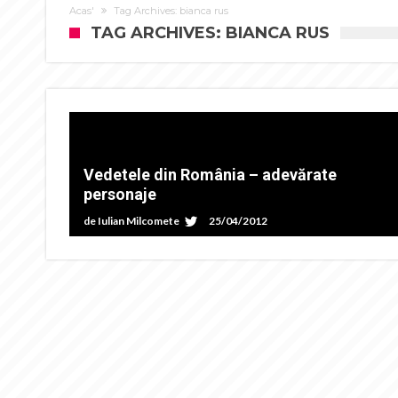
Acas'
Tag Archives: bianca rus
TAG ARCHIVES: BIANCA RUS
Vedetele din România – adevărate
personaje
de
Iulian Milcomete
25/04/2012