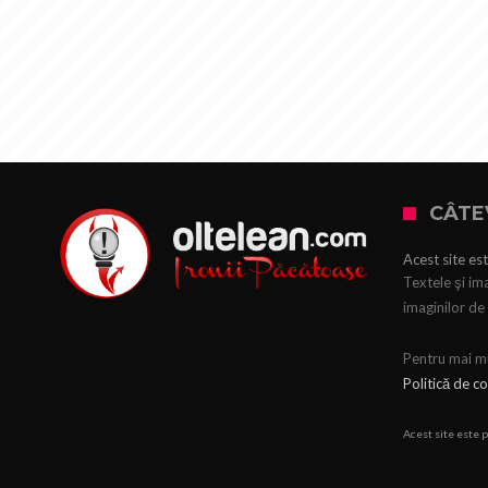
CÂTE
Acest site est
Textele şi ima
imaginilor de 
Pentru mai mul
Politică de co
Acest site este 