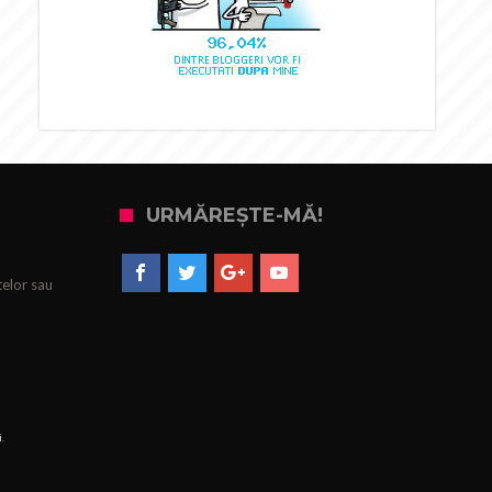
URMĂREȘTE-MĂ!
telor sau
i
.