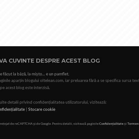
VA CUVINTE DESPRE ACEST BLOG
e făcut la bâză, la mișto... e un pamflet.
ginile aparțin blogului oltelean.com, iar preluarea fără a se specifica sursa tex
pe acest blog este interzisă.
te detalii privind confidențialitatea utilizatorului, vizitează:
nfidențialitate
|
Stocare cookie
protejat de reCAPTCHA și de Google. Pentru detalii, vizitează paginile
Confidențialitate
și
Termen