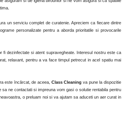
e asiguram si de igiena birourilor si ne vom asigura si ca spatiile
tima.
igura un serviciu complet de curatenie. Apreciem ca fiecare dintre
rograme personalizate pentru a aborda prioritatile si provocarile
or fi dezinfectate si atent supravegheate. Interesul nostru este ca
urat, relaxant, pentru a va face timpul petrecut in acel spatiu mai
ra este încărcat, de aceea,
Class Cleaning
va pune la dispozitie
te sa ne contactati si impreuna vom gasi o solutie rentabila pentru
neavoastra, o preluam noi si va ajutam sa aduceti un aer curat in