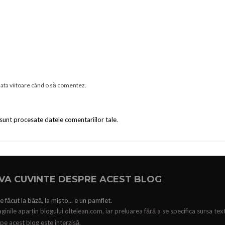
data viitoare când o să comentez.
sunt procesate datele comentariilor tale
.
VA CUVINTE DESPRE ACEST BLOG
e făcut la bâză, la mișto... e un pamflet.
ginile aparțin blogului oltelean.com, iar preluarea fără a se specifica sursa tex
pe acest blog este interzisă.