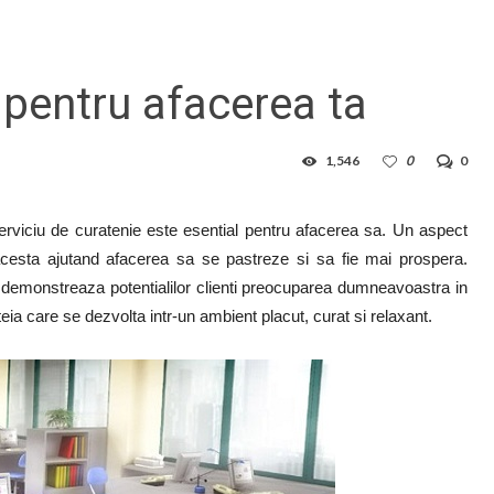
e pentru afacerea ta
1,546
0
0
erviciu de curatenie este esential pentru afacerea sa. Un aspect
 acesta ajutand afacerea sa se pastreze si sa fie mai prospera.
demonstreaza potentialilor clienti preocuparea dumneavoastra in
teia care se dezvolta intr-un ambient placut, curat si relaxant.