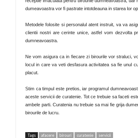
receptie imaculata pentru birourile dumneavoastra, dar n
dumeavoastra vor fi pastrate intotdeauna in starea lor op
Metodele folosite si personalul atent instruit, va va as
clientii nostri are cerinte unice, astfel vom dezvolta p
dumneavoastra.
Ne vom asigura ca in fiecare zi birourile vor straluci, v
locul in care va veti desfasura activitatea sa fie unul c
placut.
Stim ca timpul este pretios, iar programul dumneavoast
aceste servicii de curatenie. Tot ce trebuie sa faceti es
ambele parti. Curatenia nu trebuie sa mai fie grija dume
birourile de lucru.
Tags
afacere
birouri
curatenie
servicii