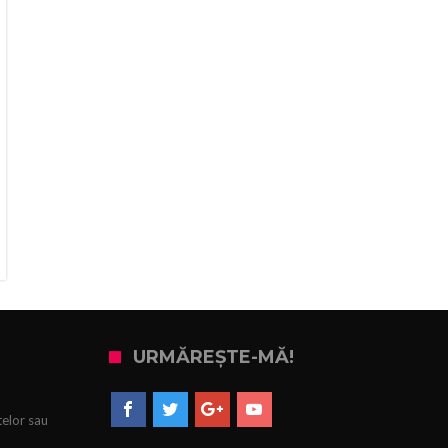
URMĂREȘTE-MĂ!
telor sau