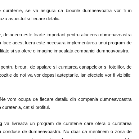
 curatenie, se va asigura ca biourile dumneavoatra vor fi in
za aspectul si fiecare detaliu.
ate, de aceea este foarte important pentru afacerea dumenavoastra
u a face acest lucru este necesara implementarea unui program de
ilitate si sa ofere o imagine imaculata companiei dumneavoastra.
ntru birouri, de spalare si curatarea canapelelor si fotoliilor, de
zitie de noi va vor depasi asteptarile, iar efectele vor fi vizibile:
ja. Ne vom ocupa de fiecare detaliu din compania dumneavoastra
curatenia, cat si profitul.
g
va livreaza un program de curatenie care ofera o curatarea
cerii conduse de dumneavoastra. Nu doar ca mentinem o zona de