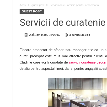
Acas'
guest post
Servicii de curatenie pentru afacerea ta
GUEST POST
Servicii de curateni
Adăugat în
04/04/2016
3 minute de citit
Fiecare proprietar de afaceri sau manager stie ca un s
curat, proaspat este mult mai atractiv pentru clienti,
Cladirile care vor fi curatate de
servicii curatenie birouri
detaliu pentru aspectul fimei, dar si pentru angajatii aces