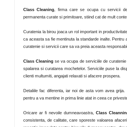
Class Cleaning
, firma care se ocupa cu servicii de
permanenta curate si primitoare, stiind cat de mult contea
Curatenia la birou joaca un rol important in productivit
ca aceasta sa fie mentinuta la standarde inalte. Pentr
curatenie si servicii care sa va preia aceasta responsab
Class Cleaning
se va ocupa de serviciile de curatenie pe
spalarea si curatarea mochetelor. Serviciile puse la dispo
clienti multumiti, angajati relaxati si afacere prospera.
Detaliile fac diferenta, iar noi de asta vom avea gri
pentru a va mentine in prima linie atat in ceea ce priveste 
Oricare ar fi nevoile dumneavoastra,
Class Cleannin
consistenta, de calitate, care sporeste valoarea afa