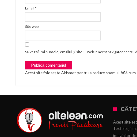
Email
*
Site web
Salvează-mi numele, emailul și site-ul web în acest navigator pentru 
Acest site folosește Akismet pentru a reduce spamul.
Află cum 
CÂTE
Acest site est
Textele şi ima
imaginilor de 