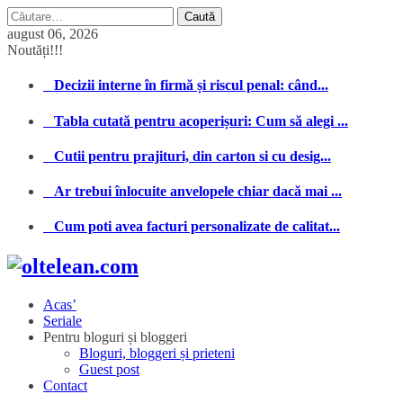
Caută
după:
august 06, 2026
Noutăți!!!
Decizii interne în firmă și riscul penal: când...
Tabla cutată pentru acoperișuri: Cum să alegi ...
Cutii pentru prajituri, din carton si cu desig...
Ar trebui înlocuite anvelopele chiar dacă mai ...
Cum poti avea facturi personalizate de calitat...
Acas’
Seriale
Pentru bloguri și bloggeri
Bloguri, bloggeri și prieteni
Guest post
Contact