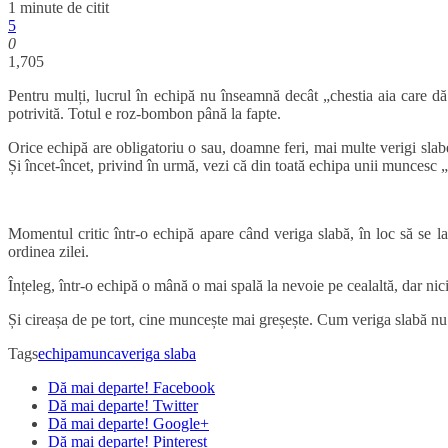
1 minute de citit
5
0
1,705
Pentru mulți, lucrul în echipă nu înseamnă decât „chestia aia care dă 
potrivită. Totul e roz-bombon până la fapte.
Orice echipă are obligatoriu o sau, doamne feri, mai multe verigi slabe.
Și încet-încet, privind în urmă, vezi că din toată echipa unii muncesc „de
Momentul critic într-o echipă apare când veriga slabă, în loc să se las
ordinea zilei.
Înțeleg, într-o echipă o mână o mai spală la nevoie pe cealaltă, dar nic
Și cireașa de pe tort, cine muncește mai greșește. Cum veriga slabă nu m
Tags
echipa
munca
veriga slaba
Dă mai departe! Facebook
Dă mai departe! Twitter
Dă mai departe! Google+
Dă mai departe! Pinterest