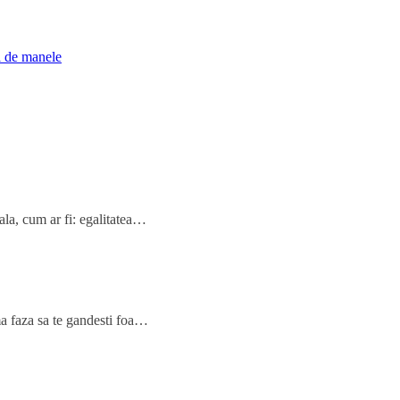
i de manele
ala, cum ar fi: egalitatea…
ma faza sa te gandesti foa…