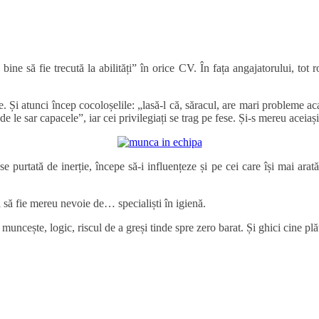
bine să fie trecută la abilități” în orice CV. În fața angajatorului, to
 Și atunci încep cocoloșelile: „lasă-l că, săracul, are mari probleme aca
 le sar capacele”, iar cei privilegiați se trag pe fese. Și-s mereu aceiași
e purtată de inerție, începe să-i influențeze și pe cei care își mai arată
i să fie mereu nevoie de… specialiști în igienă.
uncește, logic, riscul de a greși tinde spre zero barat. Și ghici cine plă