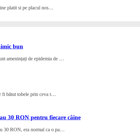
ine platit si pe placul nos…
nimic bun
unt amenințați de epidemia de …
 fi bătut tobele prin ceva t…
dau 30 RON pentru fiecare câine
 dau 30 RON, era normal ca o pa…