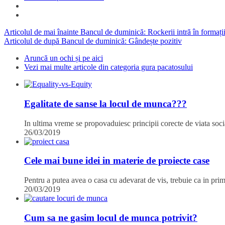
Articolul de mai înainte
Bancul de duminică: Rockerii intră în formați
Articolul de după
Bancul de duminică: Gândește pozitiv
Aruncă un ochi și pe aici
Vezi mai multe articole din categoria gura pacatosului
Egalitate de sanse la locul de munca???
In ultima vreme se propovaduiesc principii corecte de viata soci
26/03/2019
Cele mai bune idei in materie de proiecte case
Pentru a putea avea o casa cu adevarat de vis, trebuie ca in pri
20/03/2019
Cum sa ne gasim locul de munca potrivit?