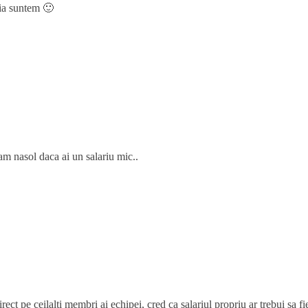
tia suntem 🙂
 cam nasol daca ai un salariu mic..
ect pe ceilalti membri ai echipei, cred ca salariul propriu ar trebui sa f