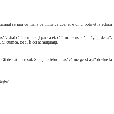
t românul se jură cu mâna pe inimă că doar el e omul potrivit la echipa
să”, „hai că facem noi și partea ei, că îi mai sensibilă, drăguța de ea”.
. Și culmea, tot ei îs cei nemulțumiți.
 cât de cât interesul. Și deja celebrul „las’ că merge și așa” devine la
tește?