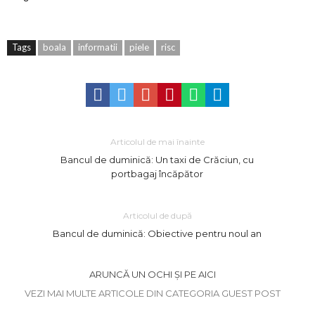
Tags
boala
informatii
piele
risc
Articolul de mai înainte
Bancul de duminică: Un taxi de Crăciun, cu
portbagaj încăpător
Articolul de după
Bancul de duminică: Obiective pentru noul an
ARUNCĂ UN OCHI ȘI PE AICI
VEZI MAI MULTE ARTICOLE DIN CATEGORIA GUEST POST