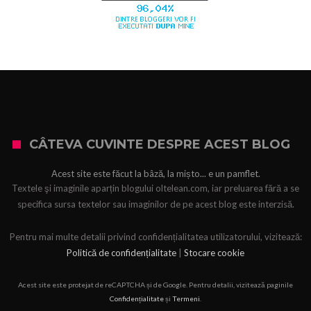
CÂTEVA CUVINTE DESPRE ACEST BLOG
Acest site este făcut la bâză, la mișto... e un pamflet.
Textele şi imaginile aparțin blogului oltelean.com, iar preluarea fără a se
specifica sursa textelor sau imaginilor de pe acest blog este interzisă.
Pentru mai multe detalii privind confidențialitatea utilizatorului, vizitează:
Politică de confidențialitate
|
Stocare cookie
Acest site este protejat de reCAPTCHA și de Google. Pentru detalii, vizitează paginile
Confidențialitate
și
Termeni
.