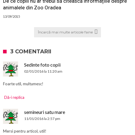
De ce copiii nu ar trebui să citească informațiile despre
animalele din Zoo Oradea
13/09/2015
Încarcă mai multe articole faine
3 COMENTARII
Sedinte foto copii
02/01/2016 la 11:20 am
Foarte util, multumesc!
Dă-i replica
semineuri satu mare
11/01/2016 la 2:57 pm
Mersi pentru articol, util!