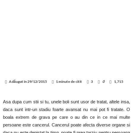
Adăugat în
29/12/2015
1 minute de citit
3
0
1,715
Asa dupa cum stii si tu, unele boli sunt usor de tratat, altele insa,
daca sunt intr-un stadiu foarte avansat nu mai pot fi tratate. O
boala extrem de grava pe care o au din ce in ce mai multe
persoane este cancerul. Cancerul poate afecta diverse organe si
daca nu este depistat la timp, poate fi prea tarziu pentru persoana