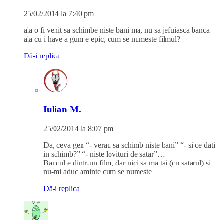
25/02/2014 la 7:40 pm
ala o fi venit sa schimbe niste bani ma, nu sa jefuiasca banca
ala cu i have a gum e epic, cum se numeste filmul?
Dă-i replica
Iulian M.
25/02/2014 la 8:07 pm
Da, ceva gen “- verau sa schimb niste bani” “- si ce dati
in schimb?” “- niste lovituri de satar”…
Bancul e dintr-un film, dar nici sa ma tai (cu satarul) si
nu-mi aduc aminte cum se numeste
Dă-i replica