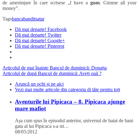
de amenințare în care scrisese „I have a
gum
. Gimme all your
money”.
Tags
banca
bandit
satar
Dă mai departe! Facebook
Dă mai departe! Twitter
Dă mai departe! Google+
Dă mai departe! Pinterest
Articolul de mai înainte
Bancul de duminică: Donația
Articolul de după
Bancul de duminică: Aveți ouă ?
Aruncă un ochi și pe aici
Vezi mai multe articole din categoria di tăte pentru toți
Aventurile lui Pipicaca – 8. Pipicaca ajunge
mare mafiot
Așa cum spus în episodul anterior, universul de baiat de bani
gata al lui Pipicaca s-a sti…
08/05/2012