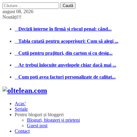
Caută
după:
august 08, 2026
Noutăți!!!
Decizii interne în firmă și riscul penal: când...
Tabla cutată pentru acoperișuri: Cum să alegi ...
Cutii pentru prajituri, din carton si cu desig...
Ar trebui înlocuite anvelopele chiar dacă mai ...
Cum poti avea facturi personalizate de calitat...
Acas’
Seriale
Pentru bloguri și bloggeri
Bloguri, bloggeri și prieteni
Guest post
Contact