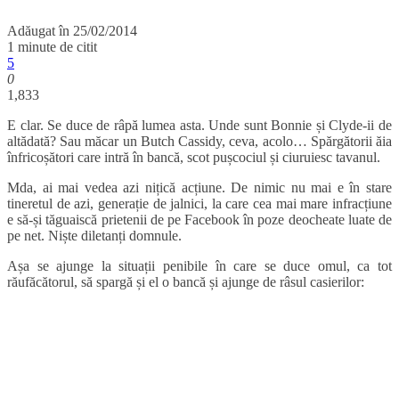
Adăugat în
25/02/2014
1 minute de citit
5
0
1,833
E clar. Se duce de râpă lumea asta. Unde sunt Bonnie și Clyde-ii de
altădată? Sau măcar un Butch Cassidy, ceva, acolo… Spărgătorii ăia
înfricoșători care intră în bancă, scot pușcociul și ciuruiesc tavanul.
Mda, ai mai vedea azi nițică acțiune. De nimic nu mai e în stare
tineretul de azi, generație de jalnici, la care cea mai mare infracțiune
e să-și tăguaiscă prietenii de pe Facebook în poze deocheate luate de
pe net. Niște diletanți domnule.
Așa se ajunge la situații penibile în care se duce omul, ca tot
răufăcătorul, să spargă și el o bancă și ajunge de râsul casierilor: