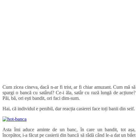
Cum zicea cineva, dacă n-ar fi trist, ar fi chiar amuzant. Cum mă să
spargi o bancă cu satârul? Ce-i ăla, satâr cu rază lungă de acțiune?
Păi, bă, ori ești bandit, ori faci dim-sum.
Hai, că individul e penibil, dar reacția casierei face toți banii din seif.
Asta îmi aduce aminte de un banc, în care un bandit, tot așa,
începător, i-a făcut pe casierii din bancă să râdă când le-a dat un bilet