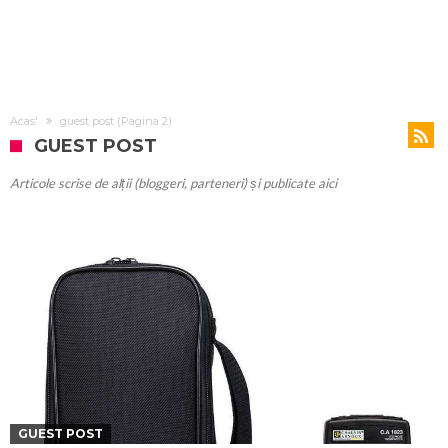
Acas'
guest post
(Pagina 2)
GUEST POST
Articole scrise de alții (bloggeri, parteneri) și publicate aici
GUEST POST