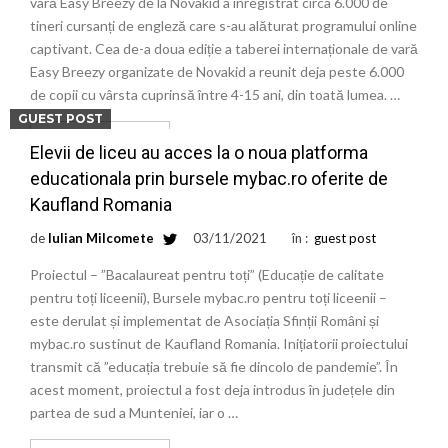
vară Easy Breezy de la Novakid a înregistrat circa 6.000 de
tineri cursanți de engleză care s-au alăturat programului online
captivant. Cea de-a doua ediție a taberei internaționale de vară
Easy Breezy organizate de Novakid a reunit deja peste 6.000
de copii cu vârsta cuprinsă între 4-15 ani, din toată lumea. …
GUEST POST
Citește mai mult
Elevii de liceu au acces la o noua platforma
educationala prin bursele mybac.ro oferite de
Kaufland Romania
de
Iulian Milcomete
03/11/2021
în :
guest post
Proiectul – ”Bacalaureat pentru toți” (Educație de calitate
pentru toți liceenii), Bursele mybac.ro pentru toți liceenii –
este derulat și implementat de Asociația Sfinții Români și
mybac.ro sustinut de Kaufland Romania. Inițiatorii proiectului
transmit că ”educația trebuie să fie dincolo de pandemie”. În
acest moment, proiectul a fost deja introdus în județele din
partea de sud a Munteniei, iar o …