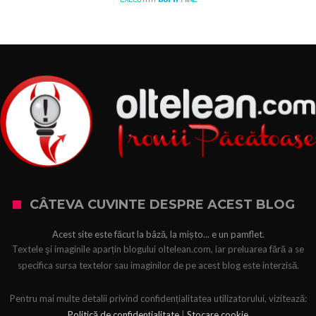
CÂTEVA CUVINTE DESPRE ACEST BLOG
Acest site este făcut la bâză, la mișto... e un pamflet.
Textele şi imaginile aparțin blogului oltelean.com, iar preluarea fără a se
specifica sursa textelor sau imaginilor de pe acest blog este interzisă.
Pentru mai multe detalii privind confidențialitatea utilizatorului, vizitează:
Politică de confidențialitate
|
Stocare cookie