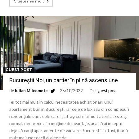
Citește mai mult
GUEST POST
Bucureștii Noi, un cartier în plină ascensiune
de
Iulian Milcomete
25/10/2022
în :
guest post
Iei tot mai mult în calcul necesitatea achiziționării unui
apartament bun în București, iar cele de lux sau din complexuri
rezidențiale sunt cele care îți atrag cel mai mult atenția. Este și
normal, deoarece ai o mulțime de avantaje, așa că ai început
deja să cauți apartamente de vanzare Bucuresti. Totuși, ți-ar fi
mult mai ușor dacă ai alege de …