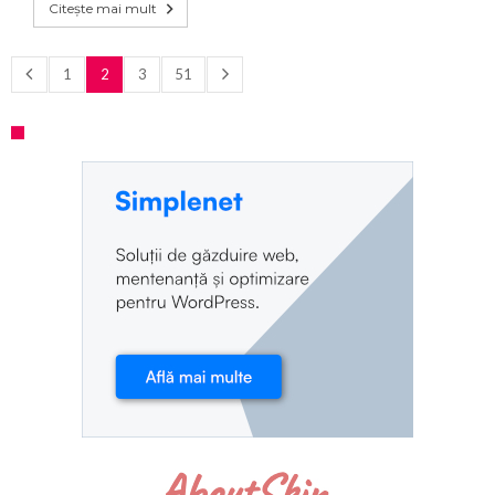
Citește mai mult
1
2
3
51