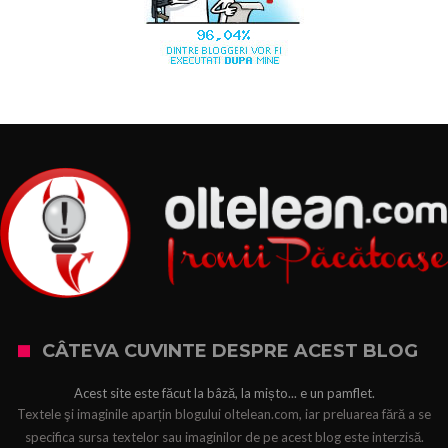
CÂTEVA CUVINTE DESPRE ACEST BLOG
Acest site este făcut la bâză, la mișto... e un pamflet.
Textele şi imaginile aparțin blogului oltelean.com, iar preluarea fără a se
specifica sursa textelor sau imaginilor de pe acest blog este interzisă.