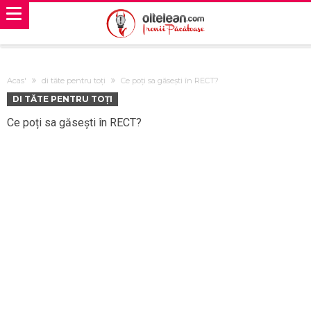
Acas'
di tăte pentru toți
Ce poți sa găsești în RECT?
DI TĂTE PENTRU TOȚI
Ce poți sa găsești în RECT?