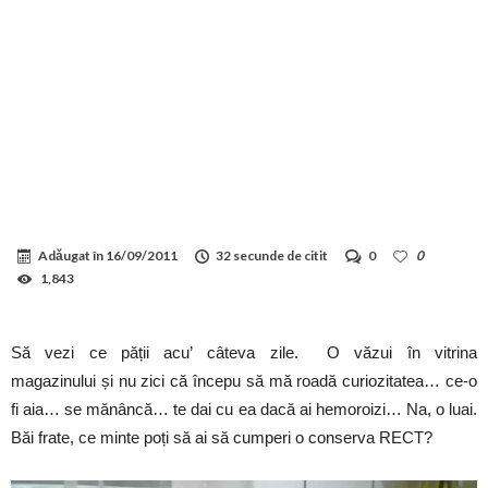
Adăugat în
16/09/2011
32 secunde de citit
0
0
1,843
Să vezi ce pății acu’ câteva zile. O văzui în vitrina
magazinului și nu zici că începu să mă roadă curiozitatea…
ce-o
fi aia… se mănâncă… te dai cu ea dacă ai hemoroizi… Na, o luai.
Băi frate, ce minte poți să ai să cumperi o conserva RECT?