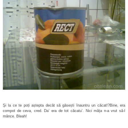
Şi la ce te poți aștepta decât să găsești înauntru un căcat!?Bine, era
compot de ceva, cred. Da’ era de tot căcatu’. Nici mâța n-a vrut să-l
mânce. Bleah!